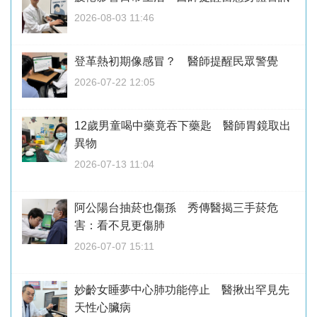
2026-08-03 11:46
登革熱初期像感冒？ 醫師提醒民眾警覺
2026-07-22 12:05
12歲男童喝中藥竟吞下藥匙 醫師胃鏡取出
異物
2026-07-13 11:04
阿公陽台抽菸也傷孫 秀傳醫揭三手菸危
害：看不見更傷肺
2026-07-07 15:11
妙齡女睡夢中心肺功能停止 醫揪出罕見先
天性心臟病