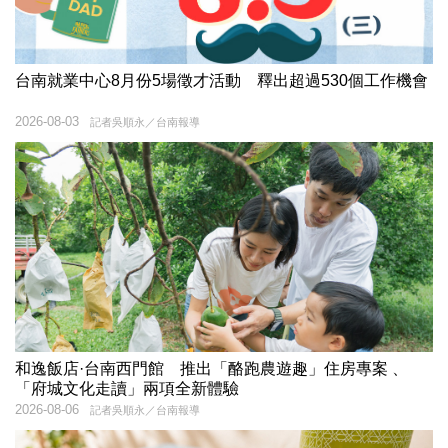
台南就業中心8月份5場徵才活動 釋出超過530個工作機會
2026-08-03
記者吳順永／台南報導
和逸飯店·台南西門館 推出「酪跑農遊趣」住房專案 、
「府城文化走讀」兩項全新體驗
2026-08-06
記者吳順永／台南報導