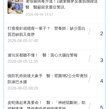
暑假腸病毒升溫！1歲童睡夢反覆肌抽躍送
醫 醫籲留意重症警訊
2026-08-04 14:57
打瘦瘦針就穩瘦一輩子？ 營養師：缺少蛋白
/
2
質恐缺肌又復胖
2026-08-05 07:40
連玩笑都聽不懂！ 醫：當心大腦拉警報
/
3
2026-08-05 11:35
慎防乳癌術後大象手 醫：臂圍增2公分即應預
/
4
防淋巴水腫
2026-08-05 08:20
皮蛇痛起來真要命！ 醫：「神經阻斷術」助
/
5
緩解疼痛、降低皰疹後神經痛風險