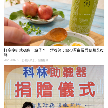
打瘦瘦針就穩瘦一輩子？ 營養師：缺少蛋白質恐缺肌又復
胖
2026-08-05
記者吳順永／台南報導