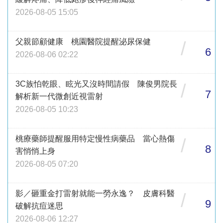
2026-08-05 15:05
父親節顧健康 桃園醫院提醒泌尿保健
/
6
2026-08-06 02:22
3C族怕乾眼、眩光又沒時間請假 陳俊男院長
/
7
解析新一代微創近視雷射
2026-08-05 10:23
桃療藥師提醒服用特定慢性病藥品 當心熱傷
/
8
害悄悄上身
2026-08-05 07:20
影／砸重金打雷射就能一勞永逸？ 皮膚科醫
/
9
破解抗痘迷思
2026-08-06 12:27