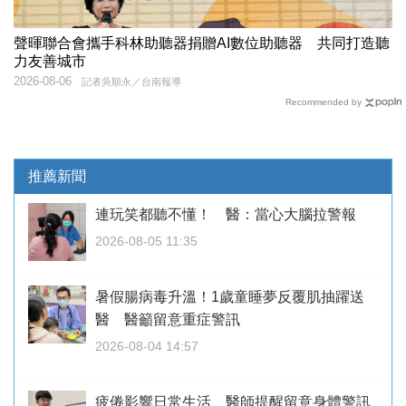
聲暉聯合會攜手科林助聽器捐贈AI數位助聽器 共同打造聽
力友善城市
2026-08-06
記者吳順永／台南報導
Recommended by
推薦新聞
連玩笑都聽不懂！ 醫：當心大腦拉警報
2026-08-05 11:35
暑假腸病毒升溫！1歲童睡夢反覆肌抽躍送
醫 醫籲留意重症警訊
2026-08-04 14:57
疲倦影響日常生活 醫師提醒留意身體警訊