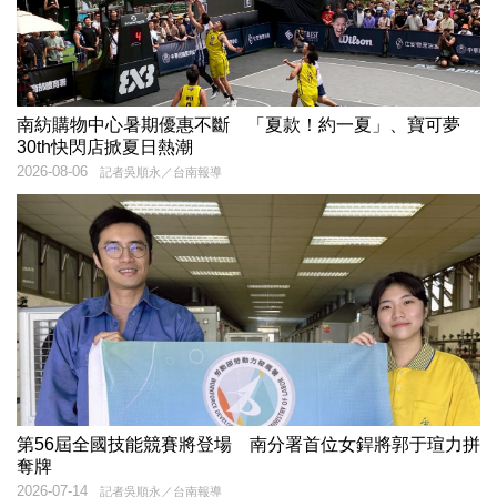
南紡購物中心暑期優惠不斷 「夏款！約一夏」、寶可夢
30th快閃店掀夏日熱潮
2026-08-06
記者吳順永／台南報導
第56屆全國技能競賽將登場 南分署首位女銲將郭于瑄力拼
奪牌
2026-07-14
記者吳順永／台南報導