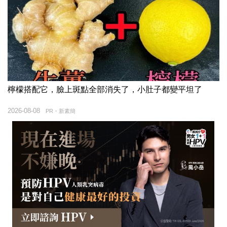
檸檬搭配它，臉上斑點全部消失了，小肚子都變平坦了
2026-08-08
PR・新素簡