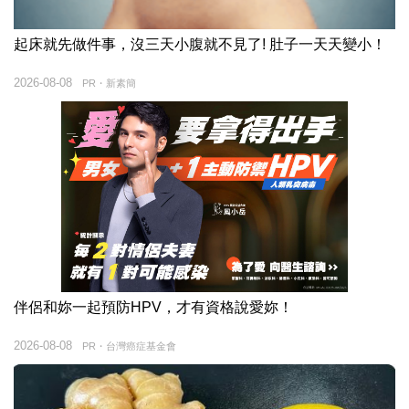
起床就先做件事，沒三天小腹就不見了! 肚子一天天變小！
2026-08-08
PR・新素簡
伴侶和妳一起預防HPV，才有資格說愛妳！
2026-08-08
PR・台灣癌症基金會