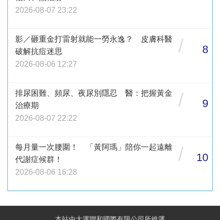
2026-08-07 23:22
影／砸重金打雷射就能一勞永逸？ 皮膚科醫
/
8
破解抗痘迷思
2026-08-06 12:27
排尿困難、頻尿、夜尿別隱忍 醫：把握黃金
/
9
治療期
2026-08-07 22:22
每月量一次腰圍！ 「黃阿瑪」陪你一起遠離
/
10
代謝症候群！
2026-08-06 16:28
本站由大運聯和國際有限公司所維運