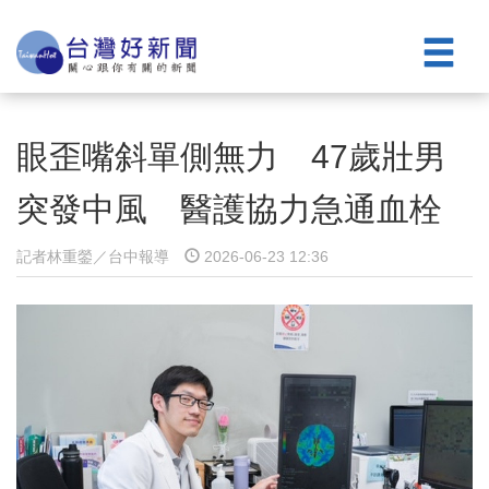
眼歪嘴斜單側無力 47歲壯男
突發中風 醫護協力急通血栓
記者林重鎣／台中報導
2026-06-23 12:36