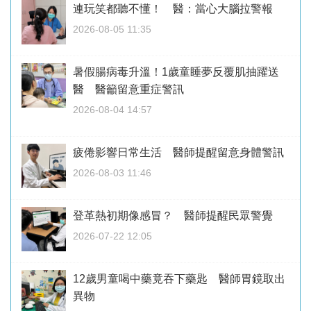
連玩笑都聽不懂！ 醫：當心大腦拉警報
2026-08-05 11:35
暑假腸病毒升溫！1歲童睡夢反覆肌抽躍送
醫 醫籲留意重症警訊
2026-08-04 14:57
疲倦影響日常生活 醫師提醒留意身體警訊
2026-08-03 11:46
登革熱初期像感冒？ 醫師提醒民眾警覺
2026-07-22 12:05
12歲男童喝中藥竟吞下藥匙 醫師胃鏡取出
異物