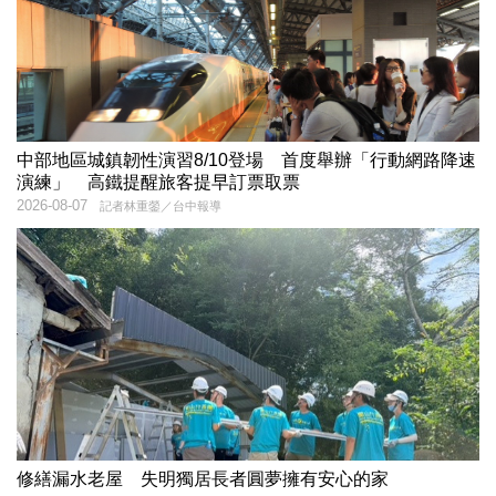
中部地區城鎮韌性演習8/10登場 首度舉辦「行動網路降速
演練」 高鐵提醒旅客提早訂票取票
2026-08-07
記者林重鎣／台中報導
修繕漏水老屋 失明獨居長者圓夢擁有安心的家