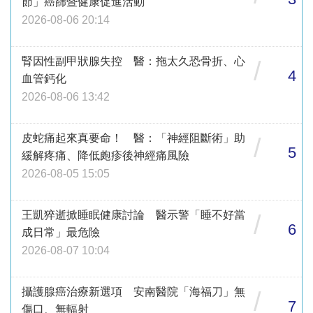
節」癌篩暨健康促進活動
2026-08-06 20:14
腎因性副甲狀腺失控 醫：拖太久恐骨折、心
/
4
血管鈣化
2026-08-06 13:42
皮蛇痛起來真要命！ 醫：「神經阻斷術」助
/
5
緩解疼痛、降低皰疹後神經痛風險
2026-08-05 15:05
王凱猝逝掀睡眠健康討論 醫示警「睡不好當
/
6
成日常」最危險
2026-08-07 10:04
攝護腺癌治療新選項 安南醫院「海福刀」無
/
7
傷口、無輻射