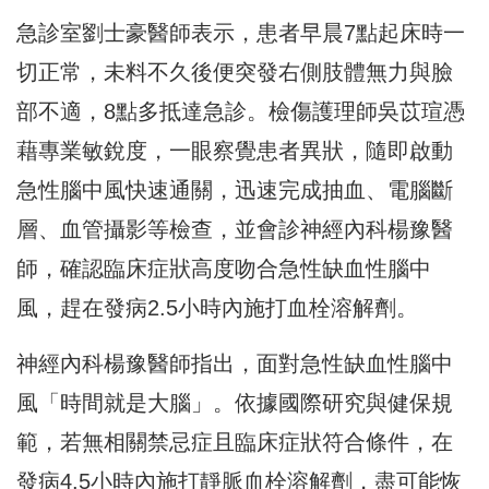
急診室劉士豪醫師表示，患者早晨7點起床時一
切正常，未料不久後便突發右側肢體無力與臉
部不適，8點多抵達急診。檢傷護理師吳苡瑄憑
藉專業敏銳度，一眼察覺患者異狀，隨即啟動
急性腦中風快速通關，迅速完成抽血、電腦斷
層、血管攝影等檢查，並會診神經內科楊豫醫
師，確認臨床症狀高度吻合急性缺血性腦中
風，趕在發病2.5小時內施打血栓溶解劑。
神經內科楊豫醫師指出，面對急性缺血性腦中
風「時間就是大腦」。依據國際研究與健保規
範，若無相關禁忌症且臨床症狀符合條件，在
發病4.5小時內施打靜脈血栓溶解劑，盡可能恢