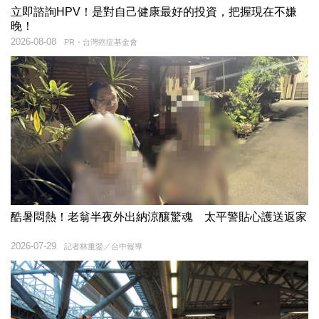
立即諮詢HPV！是對自己健康最好的投資，把握現在不嫌
晚！
2026-08-08
PR・台灣癌症基金會
酷暑悶熱！老翁半夜外出納涼釀驚魂 太平警貼心護送返家
2026-07-29
記者林重鎣／台中報導