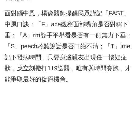
面對腦中風，楊豫醫師提醒民眾謹記「FAST」
中風口訣：「F」ace觀察面部嘴角是否對稱下
垂；「A」rm雙手平舉看是否有一側無力下垂；
「S」peech聆聽說話是否口齒不清；「T」ime
記下發病時間。只要身邊親友出現任一懷疑症
狀，應立刻撥打119送醫，唯有與時間賽跑，才
能爭取最好的復原機會。