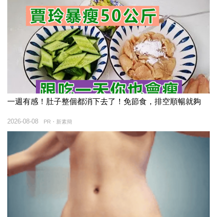
一週有感！肚子整個都消下去了！免節食，排空順暢就夠
2026-08-08
PR・新素簡