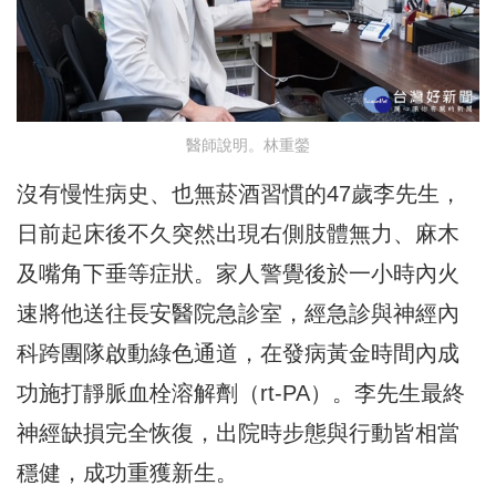
醫師說明。林重鎣
沒有慢性病史、也無菸酒習慣的47歲李先生，
日前起床後不久突然出現右側肢體無力、麻木
及嘴角下垂等症狀。家人警覺後於一小時內火
速將他送往長安醫院急診室，經急診與神經內
科跨團隊啟動綠色通道，在發病黃金時間內成
功施打靜脈血栓溶解劑（rt-PA）。李先生最終
神經缺損完全恢復，出院時步態與行動皆相當
穩健，成功重獲新生。