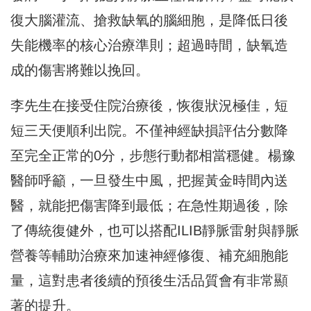
復大腦灌流、搶救缺氧的腦細胞，是降低日後
失能機率的核心治療準則；超過時間，缺氧造
成的傷害將難以挽回。
李先生在接受住院治療後，恢復狀況極佳，短
短三天便順利出院。不僅神經缺損評估分數降
至完全正常的0分，步態行動都相當穩健。楊豫
醫師呼籲，一旦發生中風，把握黃金時間內送
醫，就能把傷害降到最低；在急性期過後，除
了傳統復健外，也可以搭配ILIB靜脈雷射與靜脈
營養等輔助治療來加速神經修復、補充細胞能
量，這對患者後續的預後生活品質會有非常顯
著的提升。