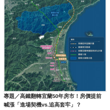
專題／高鐵翻轉宜蘭50年房市！房價提前
喊漲「進場契機vs.追高套牢」？