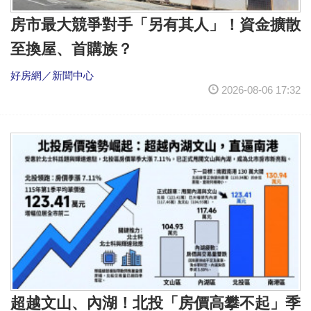
房市最大競爭對手「另有其人」！資金擴散
至換屋、首購族？
好房網／新聞中心
2026-08-06 17:32
超越文山、內湖！北投「房價高攀不起」季