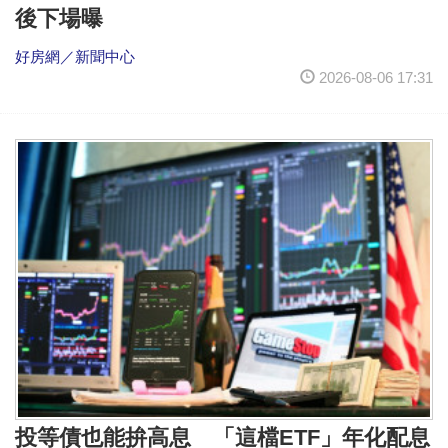
後下場曝
好房網／新聞中心
2026-08-06 17:31
投等債也能拚高息 「這檔ETF」年化配息