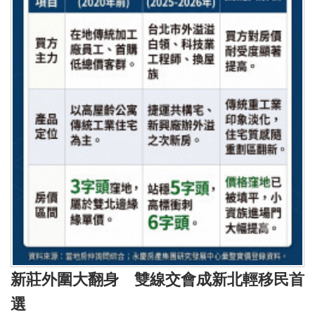
新莊外圍大翻身 雙線交會成新北輕移民首
選