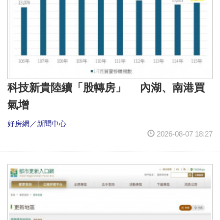
科技新貴陸續「股轉房」 內湖、南港買
氣增
好房網／新聞中心
2026-08-07 18:27