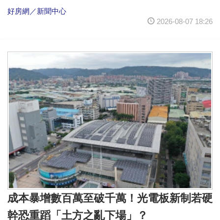
好房網／新聞中心
2026-08-07 18:26
成本暴增數百萬至破千萬！光電板新制若硬
幹恐重蹈「土方之亂下場」？