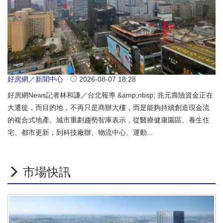
好房網／新聞中心
2026-08-07 18:28
好房網News記者林和謙／台北報導 &amp;nbsp; 兆元壽險資金正在
大遷徙，而目的地，不再只是商辦大樓，而是能夠持續創造現金流
的複合式地產。城市重劃趨勢智庫表示，從醫療健康園區、養生住
宅、都市更新，到科技廠辦、物流中心、運動...
市場快訊