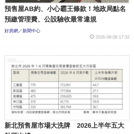
預售屋AB約、小心霸王條款！地政局點名
預繳管理費、公設驗收最常違規
好房網／新聞中心
2026-08-06 17:32
新北預售屋市場大洗牌 2026上半年五大