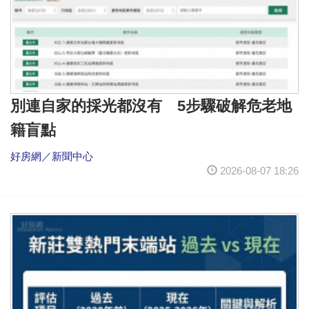
別連自家的採光都沒有 5步驟破解危老地
籍盲點
好房網／新聞中心
2026-08-07 18:26