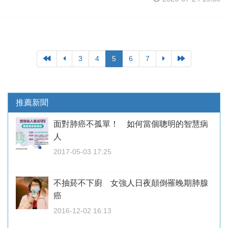
3
4
5
6
7
推薦新聞
面對肺癌不孤單！ 如何當個聰明的智慧病
人
2017-05-03 17:25
不抽菸不下廚 女強人日夜顛倒罹晚期肺腺
癌
2016-12-02 16:13