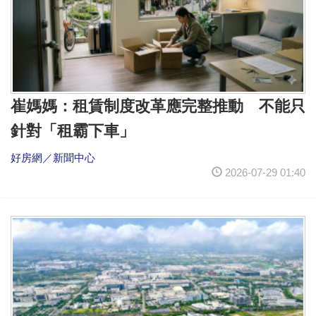
崔媽媽：租賃制度改革應完整推動 不能只
針對「租霸下車」
好房網／新聞中心
2026-07-29 01:40