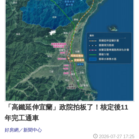
「高鐵延伸宜蘭」政院拍板了！核定後11
年完工通車
好房網／新聞中心
2026-07-27 17:25