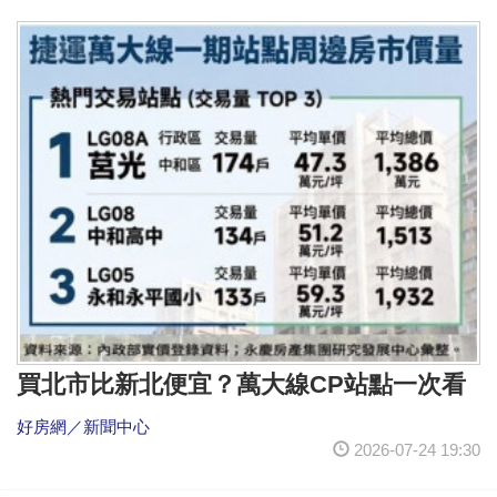
買北市比新北便宜？萬大線CP站點一次看
好房網／新聞中心
2026-07-24 19:30