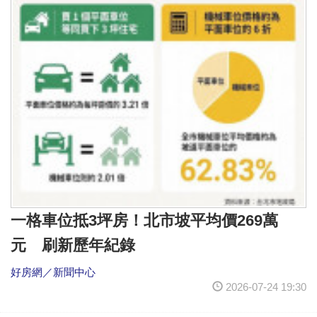
一格車位抵3坪房！北市坡平均價269萬
元 刷新歷年紀錄
好房網／新聞中心
2026-07-24 19:30