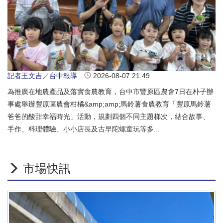
記者王文吉／台中報導
2026-08-07 21:49
為推廣在地農產品及落實食農教育，台中市豐原區農會7日在朴子辦
事處舉辦豐原區農會柑橘&amp;amp;馬鈴薯食農教育「豐原馬鈴薯
爸爸的酸甜幸福時光」活動，規劃四個不同主題梯次，結合故事、
手作、料理體驗、小小店長及古早陀螺童玩等多...
市場快訊