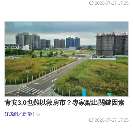
2026-07-27 17:25
青安3.0也難以救房市？專家點出關鍵因素
好房網／新聞中心
2026-07-27 17:25