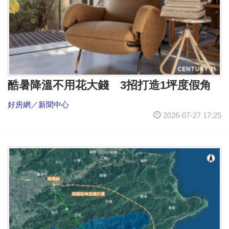
酷暑降溫不用花大錢 3招打造1坪度假角
好房網／新聞中心
2026-07-27 17:25