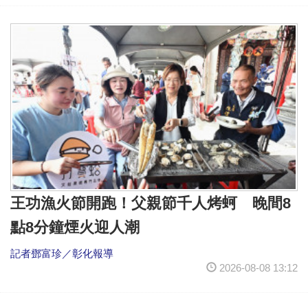
王功漁火節開跑！父親節千人烤蚵 晚間8
點8分鐘煙火迎人潮
記者鄧富珍／彰化報導
2026-08-08 13:12