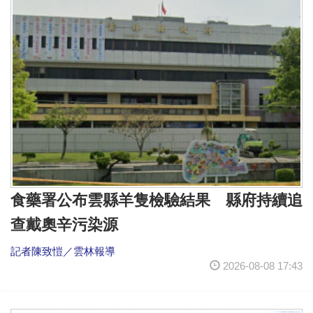
食藥署公布雲縣羊隻檢驗結果 縣府持續追
查戴奧辛污染源
記者陳致愷／雲林報導
2026-08-08 17:43