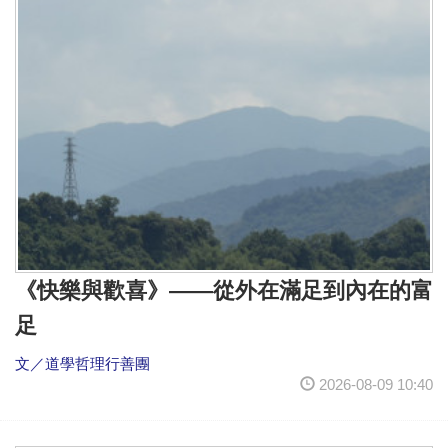
《快樂與歡喜》——從外在滿足到內在的富
足
文／道學哲理⾏善團
2026-08-09 10:40