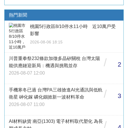
熱門新聞
桃園5行政區8/10停水11小時 近10萬戶受
影響
2026-08-06 18:15
川普重拳祭232條款加徵多晶矽關稅 台灣太陽
/
2
能供應鏈迎新局：機遇與挑戰並存
2026-08-07 12:00
手機寒冬已過 台灣PA三雄搶進AI光通訊與低軌
/
3
衛星 砷化鎵 磷化銦掀新一波材料革命
2026-08-07 11:00
AI材料缺貨 南亞(1303) 電子材料取代塑化 為長
/
4