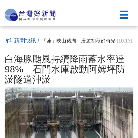
線」帶你重返台東記憶
油價連2凍！ 下週汽、柴油價格不調整
(08:12)
(18:36)
食藥署公布雲縣羊隻檢驗結果 縣府持續
追查戴奧辛污染源
暑假親子遊嘉義水上 太空、糖果、咖啡
(17:43)
到採果一次玩
王功漁火節開跑！父親節千人烤蚵 晚間8
(17:33)
點8分鐘煙火迎人潮
白海豚颱風外圍環流影響 中部以北防豪
(13:12)
新聞快訊 /
大雨、沿海離島風強浪大留意巨浪
「蓮」映山豬湖 漫遊初秋好時光
(10:59)
(10:13)
白海豚強風挾豪雨 蔣萬安：嚴防豪雨、
加速災後復原
中颱白海豚掠過北部海面！螺旋雨帶籠罩
(12:13)
白海豚颱風持續降雨蓄水率達
北台灣 今晚降雨擴至南部山區
《快樂與歡喜》——從外在滿足到內在的
(11:03)
98% 石門水庫啟動阿姆坪防
富足
東博夜間光雕點亮舊火車站 「夢的路
(10:40)
淤隧道沖淤
線」帶你重返台東記憶
油價連2凍！ 下週汽、柴油價格不調整
(08:12)
(18:36)
食藥署公布雲縣羊隻檢驗結果 縣府持續
追查戴奧辛污染源
暑假親子遊嘉義水上 太空、糖果、咖啡
(17:43)
到採果一次玩
王功漁火節開跑！父親節千人烤蚵 晚間8
(17:33)
點8分鐘煙火迎人潮
白海豚颱風外圍環流影響 中部以北防豪
(13:12)
大雨、沿海離島風強浪大留意巨浪
「蓮」映山豬湖 漫遊初秋好時光
(10:59)
(10:13)