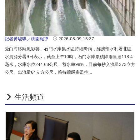
記者黃駿騏／桃園報導
2026-08-09 15:37
受白海豚颱風影響，石門水庫集水區持續降雨，經濟部水利署北區
水資源分署9日表示，截至上午10時，石門水庫累積降雨量達118.4
毫米，水庫水位244.68公尺，蓄水率98%，目前每秒入流量373立方
公尺、出流量64立方公尺，將持續嚴密監控...
生活頻道