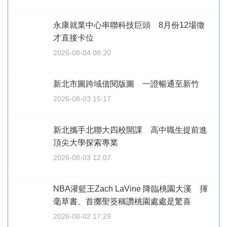
永康就業中心串聯科技巨頭 8月份12場徵
才直接卡位
2026-08-04 08:20
新北市圖跨域借閱版圖 一證暢通至新竹
2026-08-03 15:17
新北攜手北聯大四校開課 高中職生提前進
頂尖大學探索專業
2026-08-03 12:07
NBA灌籃王Zach LaVine 降臨桃園大溪 揮
毫草書、首擲聖筊稱讚桃園處處是驚喜
2026-08-02 17:29