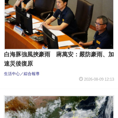
白海豚強風挾豪雨 蔣萬安：嚴防豪雨、加
速災後復原
生活中心／綜合報導
2026-08-09 12:13