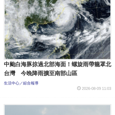
中颱白海豚掠過北部海面！螺旋雨帶籠罩北
台灣 今晚降雨擴至南部山區
生活中心／綜合報導
2026-08-09 11:03