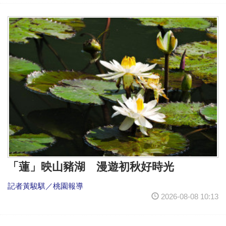
「蓮」映山豬湖 漫遊初秋好時光
記者黃駿騏／桃園報導
2026-08-08 10:13