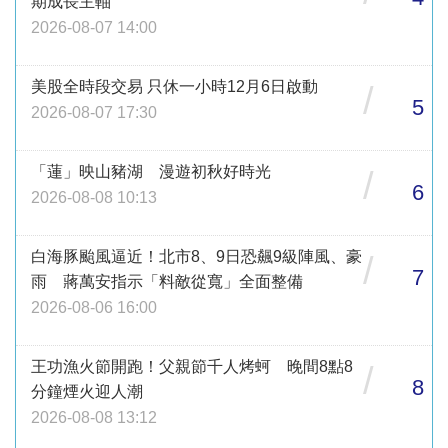
期成長主軸
2026-08-07 14:00
美股全時段交易 只休一小時12月6日啟動
/
5
2026-08-07 17:30
「蓮」映山豬湖 漫遊初秋好時光
/
6
2026-08-08 10:13
白海豚颱風逼近！北市8、9日恐飆9級陣風、豪
/
7
雨 蔣萬安指示「料敵從寬」全面整備
2026-08-06 16:00
王功漁火節開跑！父親節千人烤蚵 晚間8點8
/
8
分鐘煙火迎人潮
2026-08-08 13:12