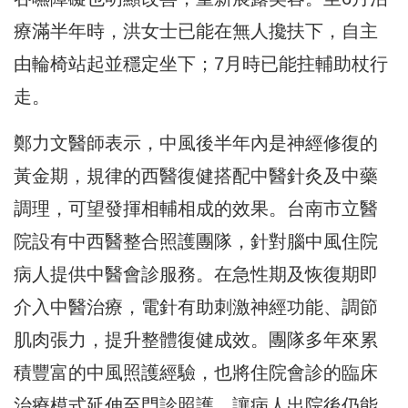
療滿半年時，洪女士已能在無人攙扶下，自主
由輪椅站起並穩定坐下；7月時已能拄輔助杖行
走。
鄭力文醫師表示，中風後半年內是神經修復的
黃金期，規律的西醫復健搭配中醫針灸及中藥
調理，可望發揮相輔相成的效果。台南市立醫
院設有中西醫整合照護團隊，針對腦中風住院
病人提供中醫會診服務。在急性期及恢復期即
介入中醫治療，電針有助刺激神經功能、調節
肌肉張力，提升整體復健成效。團隊多年來累
積豐富的中風照護經驗，也將住院會診的臨床
治療模式延伸至門診照護，讓病人出院後仍能