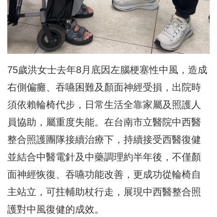
75歲洪女士去年8月底因左腦梗塞性中風，造成
右側偏癱、吞嚥困難及顏面神經受損，出院時
須依賴輪椅代步，日常生活全靠家屬及照護人
員協助，屬重度失能。在台南市立醫院中西醫
整合照護團隊接續治療下，持續接受西醫復健
並結合中醫電針及中藥調理約半年後，不僅顏
面神經恢復、吞嚥功能改善，更成功從輪椅自
主站立，可拄輔助杖行走，展現中西醫整合照
護對中風復健的成效。