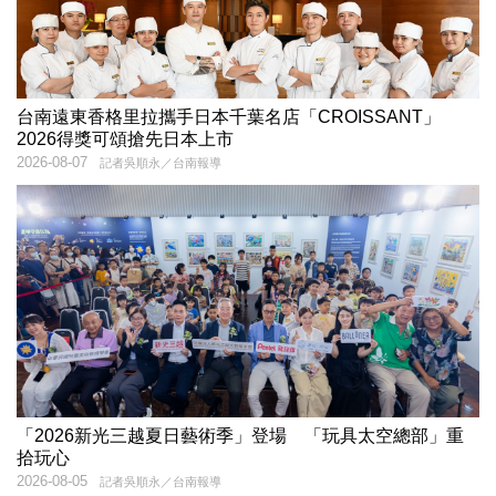
台南遠東香格里拉攜手日本千葉名店「CROISSANT」
2026得獎可頌搶先日本上市
2026-08-07
記者吳順永／台南報導
「2026新光三越夏日藝術季」登場 「玩具太空總部」重
拾玩心
2026-08-05
記者吳順永／台南報導