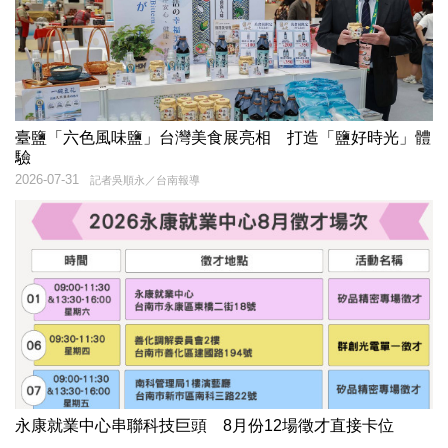
臺鹽「六色風味鹽」台灣美食展亮相 打造「鹽好時光」體
驗
2026-07-31
記者吳順永／台南報導
永康就業中心串聯科技巨頭 8月份12場徵才直接卡位