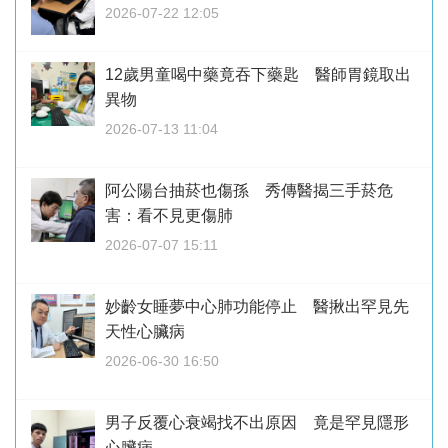
2026-07-22 12:05
12歲男童喝中藥竟吞下藥匙 醫師胃鏡取出
異物
2026-07-13 11:04
阿公陽台抽菸也傷孫 秀傳醫揭三手菸危
害：看不見更傷肺
2026-07-07 15:11
妙齡女睡夢中心肺功能停止 醫揪出罕見先
天性心臟病
2026-06-30 16:50
男子反覆心衰竭找不出原因 竟是罕見隱形
心臟病