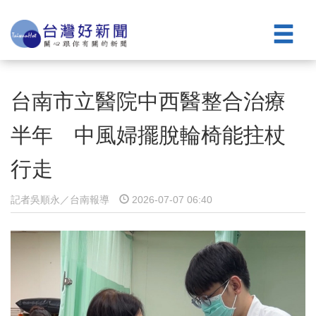
台南市立醫院中西醫整合治療
半年 中風婦擺脫輪椅能拄杖
行走
記者吳順永／台南報導
2026-07-07 06:40