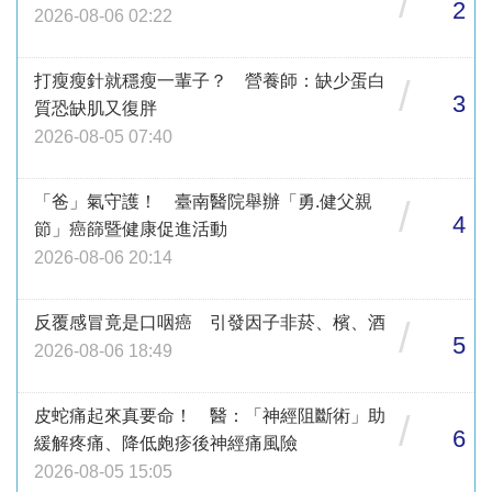
/
2
2026-08-06 02:22
打瘦瘦針就穩瘦一輩子？ 營養師：缺少蛋白
/
3
質恐缺肌又復胖
2026-08-05 07:40
「爸」氣守護！ 臺南醫院舉辦「勇.健父親
/
4
節」癌篩暨健康促進活動
2026-08-06 20:14
反覆感冒竟是口咽癌 引發因子非菸、檳、酒
/
5
2026-08-06 18:49
皮蛇痛起來真要命！ 醫：「神經阻斷術」助
/
6
緩解疼痛、降低皰疹後神經痛風險
2026-08-05 15:05