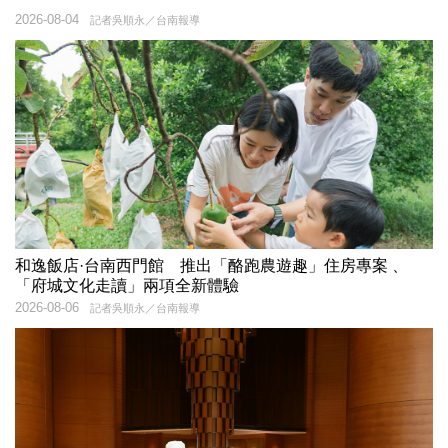
2026-08-04
記者吳順永／台南報導
和逸飯店·台南西門館 推出「酪跑農遊趣」住房專案 、
「府城文化走讀」兩項全新體驗
2026-08-06
記者吳順永／台南報導