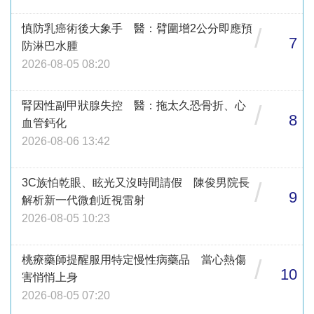
慎防乳癌術後大象手 醫：臂圍增2公分即應預
/
7
防淋巴水腫
2026-08-05 08:20
腎因性副甲狀腺失控 醫：拖太久恐骨折、心
/
8
血管鈣化
2026-08-06 13:42
3C族怕乾眼、眩光又沒時間請假 陳俊男院長
/
9
解析新一代微創近視雷射
2026-08-05 10:23
桃療藥師提醒服用特定慢性病藥品 當心熱傷
/
10
害悄悄上身
2026-08-05 07:20