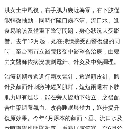
洪女士中風後，右手肌力幾近為零，右下肢僅
能輕微抽動，同時伴隨口齒不清、流口水、進
食易嗆咳及體重下降等問題，身心狀況大受影
響。去年12月起，她在持續接受西醫復健的同
時，至台南市立醫院接受中醫整合治療，由鄭
力文醫師依病況規劃電針、針灸及中藥調理。
治療初期每週進行兩次電針，透過頭皮針、體
針及顏面針刺激神經與肌群，短短兩週右下肢
肌力即有進步，能在旁人協助下站立。之後配
合中藥調養氣血、改善睡眠與體力，逐步提升
復原效果。今年4月原本的顏面下垂、流口水及
吞嚥障礙也明顯改善，重新展露笑容。至6月治