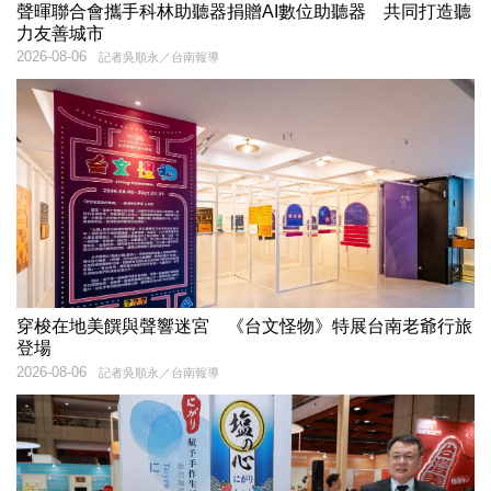
聲暉聯合會攜手科林助聽器捐贈AI數位助聽器 共同打造聽
力友善城市
2026-08-06
記者吳順永／台南報導
穿梭在地美饌與聲響迷宮 《台文怪物》特展台南老爺行旅
登場
2026-08-06
記者吳順永／台南報導