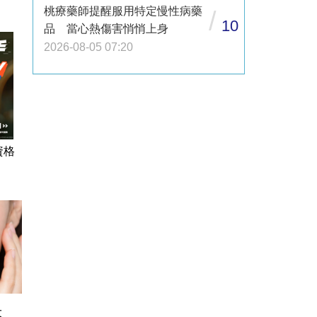
桃療藥師提醒服用特定慢性病藥
/
10
品 當心熱傷害悄悄上身
2026-08-05 07:20
資格
大