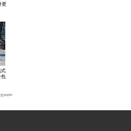
外更
包式
全包