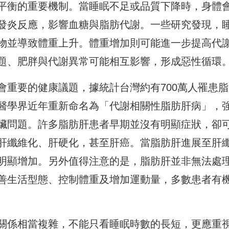
平衡的重要機制。當睡眠不足或品質下降時，身體
發炎反應，影響血糖與脂肪代謝。一些研究發現，
物並導致體重上升。體重增加則可能進一步提高代
題、肥胖與代謝異常可能相互影響，形成惡性循環
會重要的健康議題，據統計台灣約有700萬人罹患脂
醫學界近年重新命名為「代謝相關性脂肪肝病」，
臟問題。許多脂肪肝患者早期並沒有明顯症狀，卻
肝纖維化、肝硬化，甚至肝癌。當脂肪肝進展至肝
明顯增加。另外值得注意的是，脂肪肝並非無法處
善生活型態、控制體重及增加運動量，多數患者有
關係相當複雜，不能只看睡眠時數的長短，更應重