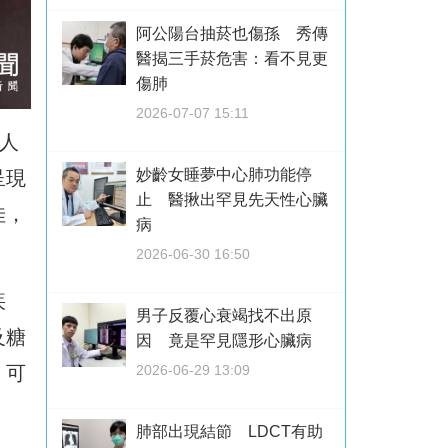
阿公陽台抽菸也傷孫 秀傳
醫揭三手菸危害：看不見更
傷肺
2026-07-07 15:11
人
妙齡女睡夢中心肺功能停
呈現
止 醫揪出罕見先天性心臟
佳，
病
2026-06-30 16:50
疾
男子反覆心衰竭找不出原
及糖
因 竟是罕見隱形心臟病
2026-06-29 13:09
，可
肺部出現結節 LDCT有助