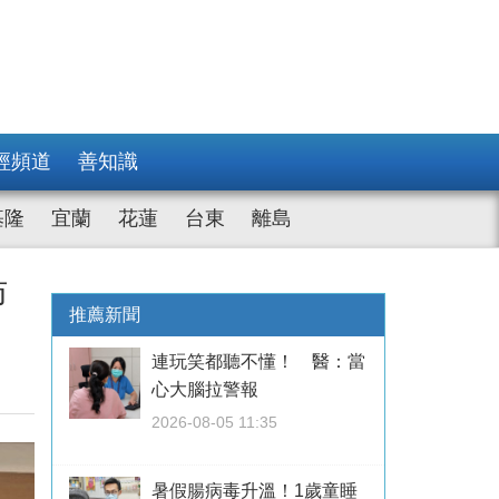
經頻道
善知識
基隆
宜蘭
花蓮
台東
離島
肪
推薦新聞
連玩笑都聽不懂！ 醫：當
心大腦拉警報
2026-08-05 11:35
暑假腸病毒升溫！1歲童睡