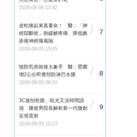
2026-08-06 13:42
皮蛇痛起來真要命！ 醫：「神
/
7
經阻斷術」助緩解疼痛、降低皰
疹後神經痛風險
2026-08-05 15:05
慎防乳癌術後大象手 醫：臂圍
/
8
增2公分即應預防淋巴水腫
2026-08-05 08:20
3C族怕乾眼、眩光又沒時間請
/
9
假 陳俊男院長解析新一代微創
近視雷射
2026-08-05 10:23