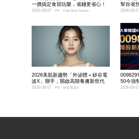
一價搞定食宿玩樂，省錢更省心！
幫你省
2026-08-07
2026-08-0
PR・Club Med Taiwan
2026美肌新趨勢「外泌體＋矽谷電
00982
波X」聯手，開啟高階養膚新世代
50今強
2026-08-07
2026-08-0
PR・矽谷電波X