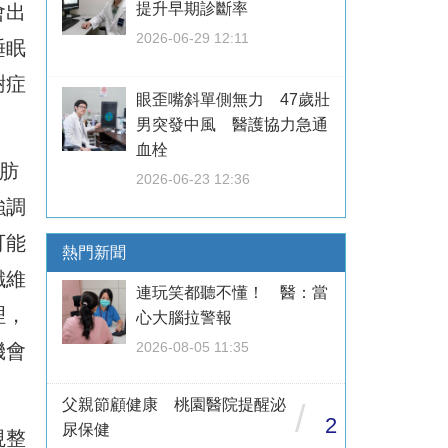
提升早期診斷率
會出
2026-06-29 12:11
睡眠
謝症
眼歪嘴斜單側無力 47歲壯
。
男突發中風 醫護協力急通
血栓
肪
2026-06-23 12:36
強調
可能
熱門新聞
纖維
連玩笑都聽不懂！ 醫：當
理，
心大腦拉警報
2026-08-05 11:35
機會
父親節顧健康 桃園醫院提醒泌
/
2
尿保健
視整