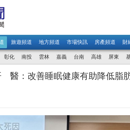
道
旅遊頻道
地方頻道
市場快訊
房產頻道
財
彰化
南投
雲林
嘉義
台南
高雄
屏東
肝 醫：改善睡眠健康有助降低脂