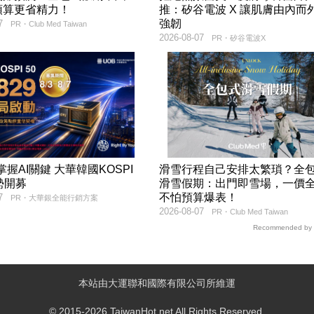
預算更省精力！
推：矽谷電波 X 讓肌膚由內而
強韌
7
PR・Club Med Taiwan
2026-08-07
PR・矽谷電波X
9掌握AI關鍵 大華韓國KOSPI
滑雪行程自己安排太繁瑣？全
勢開募
滑雪假期：出門即雪場，一價
不怕預算爆表！
7
PR・大華銀全能行銷方案
2026-08-07
PR・Club Med Taiwan
Recommended by
本站由大運聯和國際有限公司所維運
© 2015-2026 TaiwanHot.net All Rights Reserved.