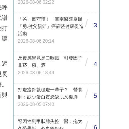
2026-08-06 02:22
眠呼
代謝
「爸」氣守護！ 臺南醫院舉辦
/
3
「勇.健父親節」癌篩暨健康促進
期打
活動
，讓
2026-08-06 20:14
反覆感冒竟是口咽癌 引發因子
/
4
，避
非菸、檳、酒
2026-08-06 18:49
現長
療。
打瘦瘦針就穩瘦一輩子？ 營養
/
衡與
5
師：缺少蛋白質恐缺肌又復胖
2026-08-05 07:40
腎因性副甲狀腺失控 醫：拖太
/
6
久恐骨折、心血管鈣化