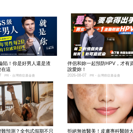
率淪陷！你是好男人還是渣
伴侶和妳一起預防HPV，才有
鍵在這
說愛妳！
7
2026-08-07
PR・台灣癌症基金會
PR・台灣癌症基金會
費難預測？全包式假期不只
拒絕無效醫美！皮膚專科醫師