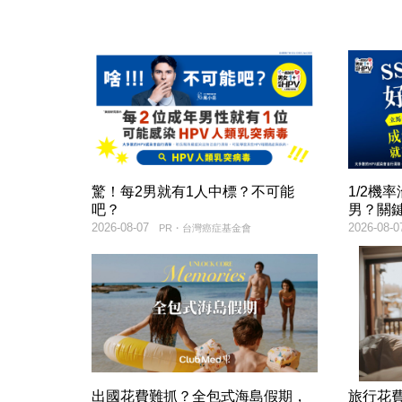
驚！每2男就有1人中標？不可能
1/2機
吧？
男？關
2026-08-07
2026-08-0
PR・台灣癌症基金會
出國花費難抓？全包式海島假期，
旅行花