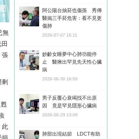
阿公陽台抽菸也傷孫 秀傳
醫揭三手菸危害：看不見更
傷肺
已無
2026-07-07 15:11
光田
，張
妙齡女睡夢中心肺功能停
止 醫揪出罕見先天性心臟
病
2026-06-30 16:50
僅剩
男子反覆心衰竭找不出原
復甦
因 竟是罕見隱形心臟病
強
2026-06-29 13:09
。此
肺部出現結節 LDCT有助
受損