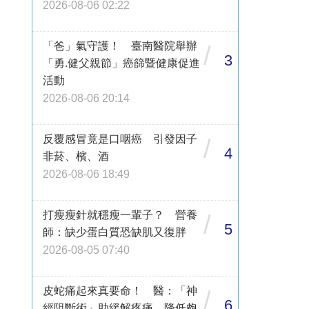
2026-08-06 02:22
「爸」氣守護！ 臺南醫院舉辦
/
3
「勇.健父親節」癌篩暨健康促進
活動
2026-08-06 20:14
反覆感冒竟是口咽癌 引發因子
/
4
非菸、檳、酒
2026-08-06 18:49
打瘦瘦針就穩瘦一輩子？ 營養
/
5
師：缺少蛋白質恐缺肌又復胖
2026-08-05 07:40
皮蛇痛起來真要命！ 醫：「神
/
6
經阻斷術」助緩解疼痛、降低皰