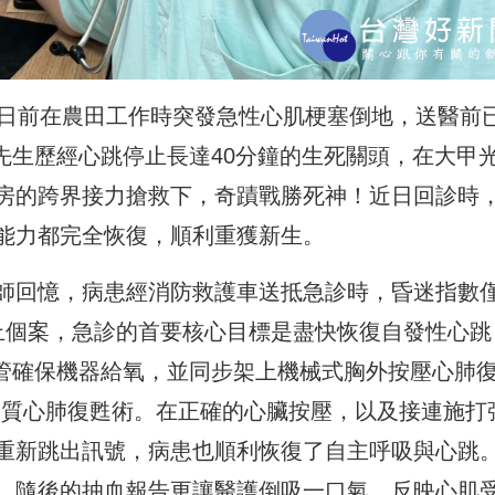
，日前在農田工作時突發急性心肌梗塞倒地，送醫前
先生歷經心跳停止長達40分鐘的生死關頭，在大甲
房的跨界接力搶救下，奇蹟戰勝死神！近日回診時
能力都完全恢復，順利重獲新生。
師回憶，病患經消防救護車送抵急診時，昏迷指數
止個案，急診的首要核心目標是盡快恢復自發性心跳
插管確保機器給氧，並同步架上機械式胸外按壓心肺
實施高品質心肺復甦術。在正確的心臟按壓，以及接連施打
重新跳出訊號，病患也順利恢復了自主呼吸與心跳
，隨後的抽血報告更讓醫護倒吸一口氣，反映心肌