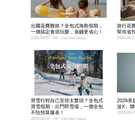
出國花費難抓？全包式海島假期，
旅行花
一價搞定食宿玩樂，省錢更省心！
幫你省
2026-08-07
2026-08-0
PR・Club Med Taiwan
滑雪行程自己安排太繁瑣？全包式
2026
滑雪假期：出門即雪場，一價全包
波X」
不怕預算爆表！
2026-08-0
2026-08-07
PR・Club Med Taiwan