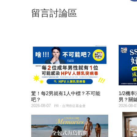
留言討論區
驚！每2男就有1人中標？不可能
1/2機
吧？
男？關
2026-08-07
2026-08-0
PR・台灣癌症基金會