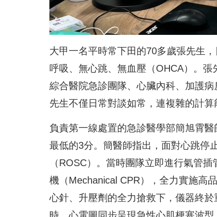
大甲一名平時常下田的70多歲張先生
呼吸、無心跳、無血壓（OHCA）。張
綜合醫院急診團隊、心臟內科、加護病
先生不僅日常對談如常，連複雜的計算
負責第一線處置的急診醫學部簡旭霄醫
最低的3分。簡醫師指出，面對心跳停
（ROSC）。當時團隊立即進行氣管
機（Mechanical CPR），全力
心針、升壓劑的全力搶救下，儀器終於
時，心電圖同步呈現急性心肌梗塞波型