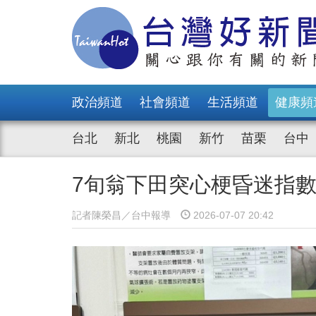
政治頻道
社會頻道
生活頻道
健康頻
台北
新北
桃園
新竹
苗栗
台中
7旬翁下田突心梗昏迷指
記者陳榮昌／台中報導
2026-07-07 20:42