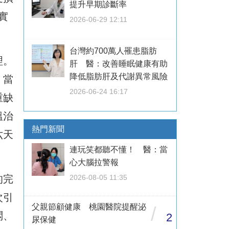
提升早期診斷率
實
2026-06-29 12:11
台灣約700萬人罹患脂肪
理。
肝 醫：改善睡眠健康有助
降低脂肪肝及代謝異常風險
，當
2026-06-24 16:17
重缺
溫治
熱門新聞
六天
連玩笑都聽不懂！ 醫：當
心大腦拉警報
的完
2026-08-05 11:35
次引
父親節顧健康 桃園醫院提醒泌
/
悶、
2
尿保健