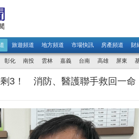
道
旅遊頻道
地方頻道
市場快訊
房產頻道
財
彰化
南投
雲林
嘉義
台南
高雄
屏東
數剩3！ 消防、醫護聯手救回一命