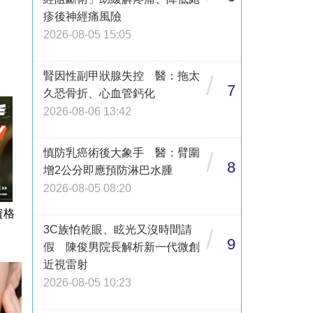
疹後神經痛風險
2026-08-05 15:05
腎因性副甲狀腺失控 醫：拖太
/
7
久恐骨折、心血管鈣化
2026-08-06 13:42
慎防乳癌術後大象手 醫：臂圍
/
8
增2公分即應預防淋巴水腫
2026-08-05 08:20
資格
3C族怕乾眼、眩光又沒時間請
/
9
假 陳俊男院長解析新一代微創
近視雷射
2026-08-05 10:23