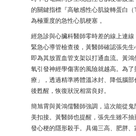
的關鍵指標『高敏感性心肌旋轉蛋白（Tr
為極重度的急性心肌梗塞 。
經急診與心臟科醫師零時差的線上連線
緊急心導管檢查後，黃醫師確認張先生
即為其放置血管支架以打通血流。黃鴻
氧引發神經學傷害的風險就越高。為了
療」，透過精準將體溫冰封、降低腦部
後甦醒，恢復狀況相當良好。
簡旭霄與黃鴻儒醫師強調，這次能從鬼
美扣接。黃醫師也提醒，張先生雖不抽
發心梗的隱形殺手。具備三高、肥胖、