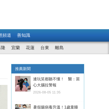
經頻道
善知識
基隆
宜蘭
花蓮
台東
離島
推薦新聞
連玩笑都聽不懂！ 醫：當
心大腦拉警報
2026-08-05 11:35
暑假腸病毒升溫！1歲童睡