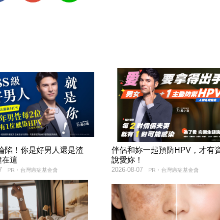
率淪陷！你是好男人還是渣
伴侶和妳一起預防HPV，才有
鍵在這
說愛妳！
7
2026-08-07
PR・台灣癌症基金會
PR・台灣癌症基金會