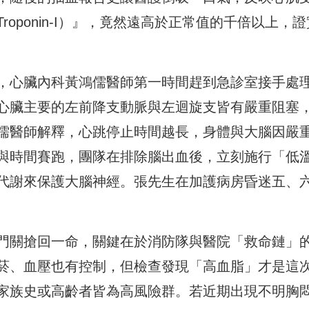
oponin-I）』，竟然遠高於正常值的千倍以上，證
，心臟內科黃鴻儒醫師第一時間趕到急診室接手處
心臟主要的左前降支動脈與左迴旋支皆有嚴重阻塞
儒醫師解釋，心跳停止時間越長，身體與大腦因嚴
與時間賽跑，團隊在排除腦出血後，立刻施行「低
代謝來保護大腦神經。張先生在加護病房昏迷五、
門關搶回一命，關鍵在於消防隊與醫院「救命鏈」
菸、血壓也有控制，但檢查發現「高血脂」才是這
家族史或高齡者皆為高風險群。若近期出現不明胸