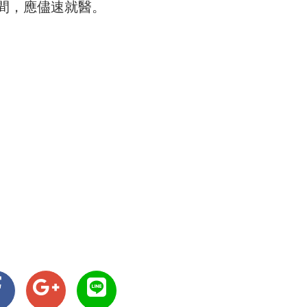
間，應儘速就醫。