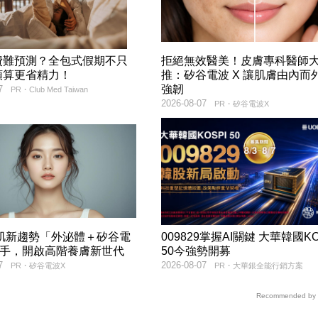
費難預測？全包式假期不只
拒絕無效醫美！皮膚專科醫師
預算更省精力！
推：矽谷電波 X 讓肌膚由內而
強韌
7
PR・Club Med Taiwan
2026-08-07
PR・矽谷電波X
美肌新趨勢「外泌體＋矽谷電
009829掌握AI關鍵 大華韓國KO
聯手，開啟高階養膚新世代
50今強勢開募
7
2026-08-07
PR・矽谷電波X
PR・大華銀全能行銷方案
Recommended by