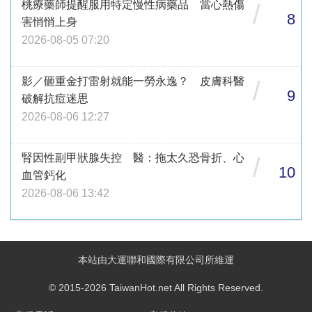
桃療藥師提醒服用特定慢性病藥品 當心熱傷
/
8
害悄悄上身
2026-08-05 07:20
影／砸重金打雷射就能一勞永逸？ 皮膚科醫
/
9
破解抗痘迷思
2026-08-06 12:27
腎因性副甲狀腺失控 醫：拖太久恐骨折、心
/
10
血管鈣化
2026-08-06 13:42
本站由大運聯和國際有限公司所維運
© 2015-2026 TaiwanHot.net All Rights Reserved.