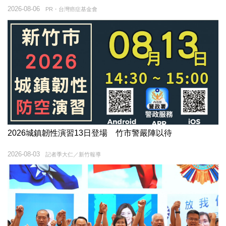
2026-08-06
PR・台灣癌症基金會
2026城鎮韌性演習13日登場 竹市警嚴陣以待
2026-08-03
記者季大仁／新竹報導