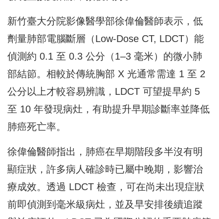
新竹臺大分院影像醫學部徐偉倫醫師表示，低
劑量肺部電腦斷層（Low-Dose CT, LDCT）能
偵測約 0.1 至 0.3 公分（1–3 毫米）的微小肺
部結節。相較於傳統胸部 X 光通常需達 1 至 2
公分以上才較容易辨識，LDCT 可望提早約 5
至 10 年發現病灶，有助提升早期診斷率並降低
肺癌死亡率。
徐偉倫醫師指出，肺癌在早期階段多半沒有明
顯症狀，許多病人確診時已屬中晚期，影響治
療成效。透過 LDCT 檢查，可在尚未出現症狀
前即偵測到毫米級病灶，並及早安排後續追蹤