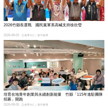
2026竹縣長選戰 國民黨軍系高喊支持徐欣瑩
2026-08-03
記者季大仁／新竹報導
培育在地青年創業與永續創新能量 竹縣「115年進駐團隊
招募」開跑
2026-08-05
記者季大仁／新竹報導