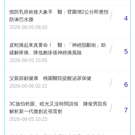
慎防乳癌術後大象手 醫：臂圍增2公分即應預
/
4
防淋巴水腫
2026-08-05 08:20
皮蛇痛起來真要命！ 醫：「神經阻斷術」助
/
5
緩解疼痛、降低皰疹後神經痛風險
2026-08-05 15:05
父親節顧健康 桃園醫院提醒泌尿保健
/
6
2026-08-06 02:22
3C族怕乾眼、眩光又沒時間請假 陳俊男院長
/
7
解析新一代微創近視雷射
2026-08-05 10:23