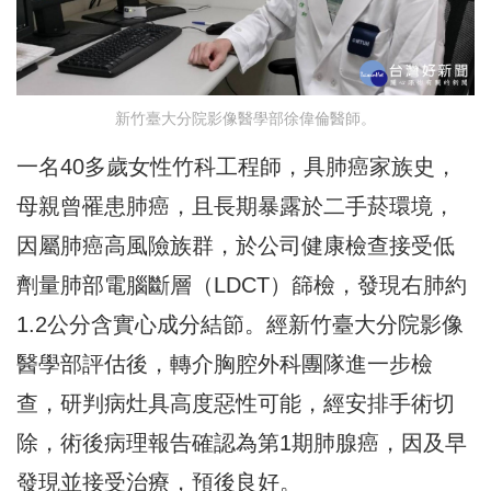
新竹臺大分院影像醫學部徐偉倫醫師。
一名40多歲女性竹科工程師，具肺癌家族史，
母親曾罹患肺癌，且長期暴露於二手菸環境，
因屬肺癌高風險族群，於公司健康檢查接受低
劑量肺部電腦斷層（LDCT）篩檢，發現右肺約
1.2公分含實心成分結節。經新竹臺大分院影像
醫學部評估後，轉介胸腔外科團隊進一步檢
查，研判病灶具高度惡性可能，經安排手術切
除，術後病理報告確認為第1期肺腺癌，因及早
發現並接受治療，預後良好。