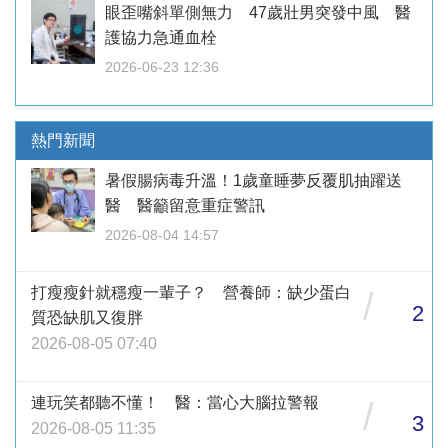
眼歪嘴斜單側無力 47歲壯男突發中風 醫
護協力急通血栓
2026-06-23 12:36
熱門新聞
暑假腸病毒升溫！1歲童睡夢反覆肌抽躍送
醫 醫籲留意重症警訊
2026-08-04 14:57
打瘦瘦針就穩瘦一輩子？ 營養師：缺少蛋白
/
2
質恐缺肌又復胖
2026-08-05 07:40
連玩笑都聽不懂！ 醫：當心大腦拉警報
/
3
2026-08-05 11:35