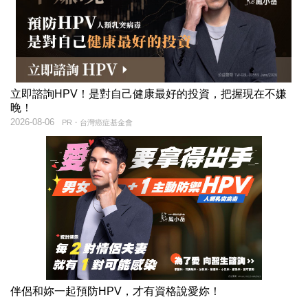
立即諮詢HPV！是對自己健康最好的投資，把握現在不嫌
晚！
2026-08-06
PR・台灣癌症基金會
伴侶和妳一起預防HPV，才有資格說愛妳！