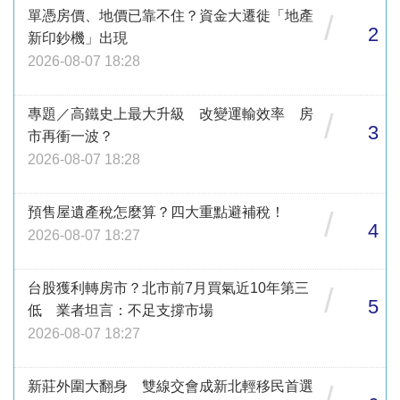
單憑房價、地價已靠不住？資金大遷徙「地產
/
2
新印鈔機」出現
2026-08-07 18:28
專題／高鐵史上最大升級 改變運輸效率 房
/
3
市再衝一波？
2026-08-07 18:28
預售屋遺產稅怎麼算？四大重點避補稅！
/
4
2026-08-07 18:27
台股獲利轉房市？北市前7月買氣近10年第三
/
5
低 業者坦言：不足支撐市場
2026-08-07 18:27
新莊外圍大翻身 雙線交會成新北輕移民首選
/