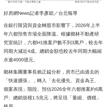
好房網News記者李彥穎／台北報導
在銀行限貸與資金轉股市影響下，2026年上半
年六都預售市場全面降溫。根據鄉林不動產研
究室統計，六都H1推案戶數不到3萬戶，較去年
同期大減近4成。總銷金額也較去年同期大幅縮
水逾4000億元。
鄉林集團董事長賴正鎰分析，房市已由過去的
「快速擴張」，轉入「去化優先、資金為王、
個案表現」階段。預估2026全年六都推案約6萬
戶、總銷規模1.5兆元，將呈現「量縮、價穩」
格局。