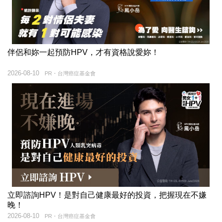
伴侶和妳一起預防HPV，才有資格說愛妳！
2026-08-10
PR・台灣癌症基金會
立即諮詢HPV！是對自己健康最好的投資，把握現在不嫌
晚！
2026-08-10
PR・台灣癌症基金會