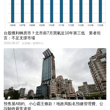
台股獲利轉房市？北市前7月買氣近10年第三低 業者坦
言：不足支撐市場
2026-08-07
好房網／新聞中心
預售屋AB約、小心霸王條款！地政局點名預繳管理費、公
設驗收最常違規