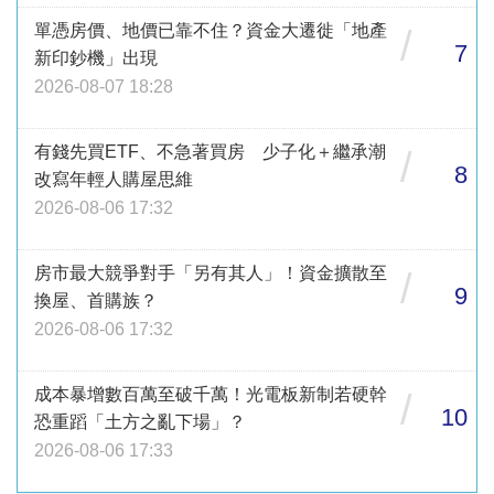
單憑房價、地價已靠不住？資金大遷徙「地產
/
7
新印鈔機」出現
2026-08-07 18:28
有錢先買ETF、不急著買房 少子化＋繼承潮
/
8
改寫年輕人購屋思維
2026-08-06 17:32
房市最大競爭對手「另有其人」！資金擴散至
/
9
換屋、首購族？
2026-08-06 17:32
成本暴增數百萬至破千萬！光電板新制若硬幹
/
10
恐重蹈「土方之亂下場」？
2026-08-06 17:33