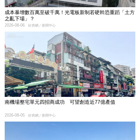
成本暴增數百萬至破千萬！光電板新制若硬幹恐重蹈「土方
之亂下場」？
2026-08-06
好房網／新聞中心
南機場整宅單元四招商成功 可望創造近77億產值
2026-08-05
好房網／新聞中心