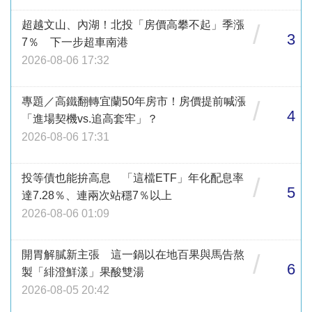
超越文山、內湖！北投「房價高攀不起」季漲
/
3
7％ 下一步超車南港
2026-08-06 17:32
專題／高鐵翻轉宜蘭50年房市！房價提前喊漲
/
4
「進場契機vs.追高套牢」？
2026-08-06 17:31
投等債也能拚高息 「這檔ETF」年化配息率
/
5
達7.28％、連兩次站穩7％以上
2026-08-06 01:09
開胃解膩新主張 這一鍋以在地百果與馬告熬
/
6
製「緋澄鮮漾」果酸雙湯
2026-08-05 20:42