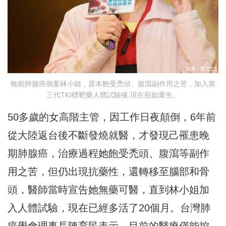
晚期肺腺癌個案林小姐，原本飽受禿頭、腹瀉副作用之苦，加入第
三代TKI標靶藥人體試驗後,現在宛如重生。
50多歲的女高階主管，因工作日夜顛倒，6年前
從大陸返台後不斷發燒就醫，才發現己罹患晚
期肺腺癌，治療過程她飽受禿頭、腹瀉等副作
用之苦，但仍出現抗藥性，還轉移至腦部和骨
頭，醫師當時宣告她無藥可醫，直到林小姐加
入人體試驗，現在已經多活了20個月。台灣肺
癌學會理事長陳育民表示，目前的醫療僅能控