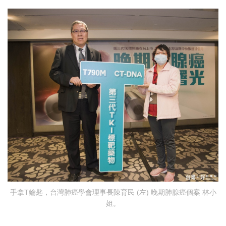
手拿T鑰匙，台灣肺癌學會理事長陳育民 (左) 晚期肺腺癌個案 林小
姐。