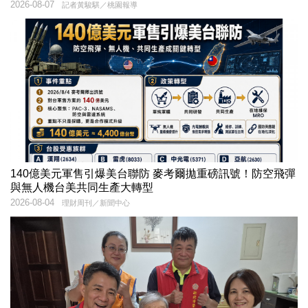
2026-08-07
記者黃駿騏／桃園報導
140億美元軍售引爆美台聯防 麥考爾拋重磅訊號！防空飛彈
與無人機台美共同生產大轉型
2026-08-04
理財周刊／新聞中心