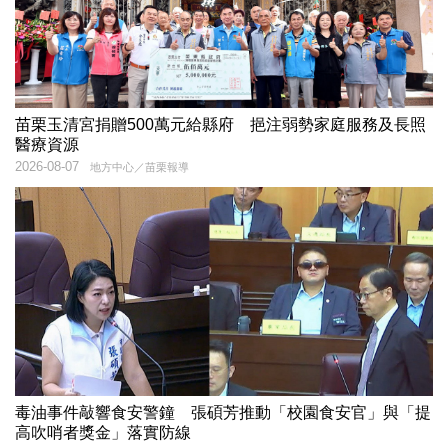
苗栗玉清宮捐贈500萬元給縣府 挹注弱勢家庭服務及長照
醫療資源
2026-08-07
地方中心／苗栗報導
毒油事件敲響食安警鐘 張碩芳推動「校園食安官」與「提
高吹哨者獎金」落實防線