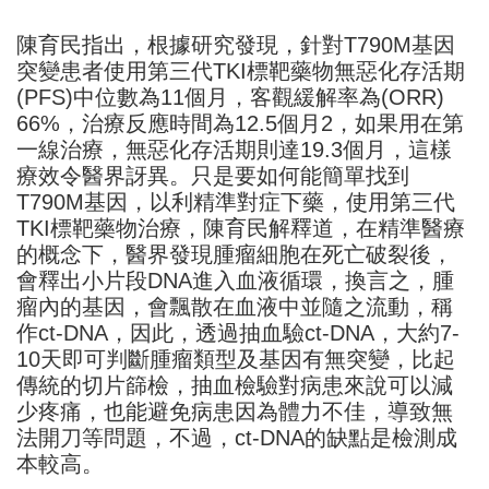
陳育民指出，根據研究發現，針對T790M基因
突變患者使用第三代TKI標靶藥物無惡化存活期
(PFS)中位數為11個月，客觀緩解率為(ORR)
66%，治療反應時間為12.5個月2，如果用在第
一線治療，無惡化存活期則達19.3個月，這樣
療效令醫界訝異。只是要如何能簡單找到
T790M基因，以利精準對症下藥，使用第三代
TKI標靶藥物治療，陳育民解釋道，在精準醫療
的概念下，醫界發現腫瘤細胞在死亡破裂後，
會釋出小片段DNA進入血液循環，換言之，腫
瘤內的基因，會飄散在血液中並隨之流動，稱
作ct-DNA，因此，透過抽血驗ct-DNA，大約7-
10天即可判斷腫瘤類型及基因有無突變，比起
傳統的切片篩檢，抽血檢驗對病患來說可以減
少疼痛，也能避免病患因為體力不佳，導致無
法開刀等問題，不過，ct-DNA的缺點是檢測成
本較高。