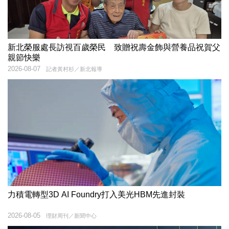
新北榮服處長訪視百歲榮民 致贈祝壽金飾與營養品祝賀父
親節快樂
2026-08-07
記者黃村杉／新北報導
力積電轉型3D AI Foundry打入美光HBM先進封裝
2026-08-05
理財周刊／新聞中心