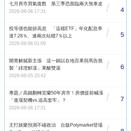
七月房市買氣復甦 第三季恐面臨兩大煞車皮
/
4
2026-08-06 17:31
投等債也能拚高息 「這檔ETF」年化配息率
/
5
達7.28％、連兩次站穩7％以上
2026-08-06 01:09
開胃解膩新主張 這一鍋以在地百果與馬告熬
/
6
製「緋澄鮮漾」果酸雙湯
2026-08-05 20:42
專題／高鐵翻轉宜蘭50年房市！房價提前喊漲
/
7
「進場契機vs.追高套牢」？
2026-08-06 17:31
主打娛樂預測不碰政治 台版Polymarket登場
/