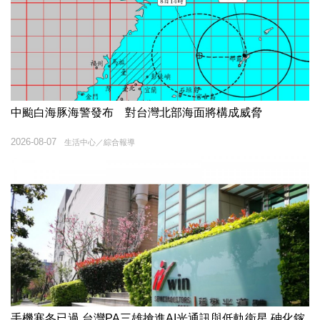
中颱白海豚海警發布 對台灣北部海面將構成威脅
2026-08-07
生活中心／綜合報導
手機寒冬已過 台灣PA三雄搶進AI光通訊與低軌衛星 砷化鎵