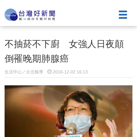
不抽菸不下廚 女強人日夜顛
倒罹晚期肺腺癌
生活中心／台北報導
2016-12-02 16:13