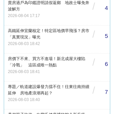
賣房過戶為印鑑證明請假返鄉 地政士曝免奔
/
4
波解方
2026-08-04 17:17
高鐵延伸宜蘭核定！特定區地價早飛漲？房市
/
5
「真實現況」曝光
2026-08-03 18:42
房價下不來、買方不進場！新北成屋大樓陷
/
6
「冷戰」 這區成唯一熱點
2026-08-03 18:41
專題／軌道建設爆發力擋不住！往東往南持續
/
7
延伸 房地產浪潮再起？
2026-08-03 18:40