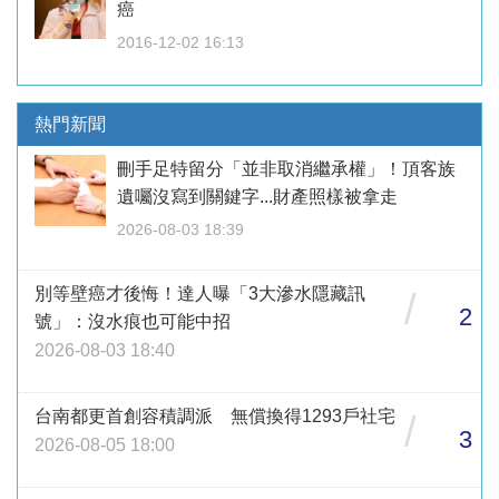
癌
2016-12-02 16:13
熱門新聞
刪手足特留分「並非取消繼承權」！頂客族
遺囑沒寫到關鍵字...財產照樣被拿走
2026-08-03 18:39
別等壁癌才後悔！達人曝「3大滲水隱藏訊
/
2
號」：沒水痕也可能中招
2026-08-03 18:40
台南都更首創容積調派 無償換得1293戶社宅
/
3
2026-08-05 18:00