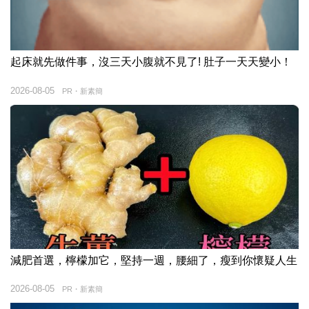
起床就先做件事，沒三天小腹就不見了! 肚子一天天變小！
2026-08-05
PR・新素簡
減肥首選，檸檬加它，堅持一週，腰細了，瘦到你懷疑人生
2026-08-05
PR・新素簡