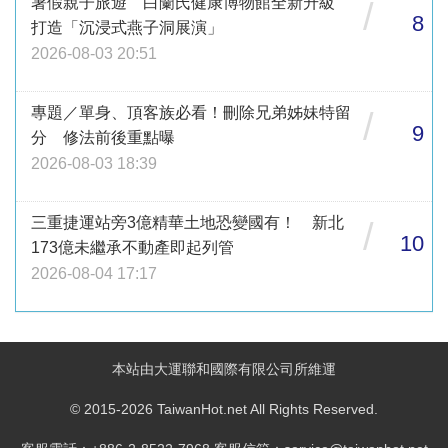
暑假親子旅遊 白蘭氏健康博物館全新升級
/
8
打造「沉浸式燕子洞展演」
2026-08-03 20:51
專題／單身、頂客族必看！刪除兄弟姊妹特留
/
9
分 修法前後重點曝
2026-08-03 18:39
三重捷運站旁3億精華土地恐變國有！ 新北
/
10
173億未繼承不動產即起列管
2026-08-04 17:17
本站由大運聯和國際有限公司所維運
© 2015-2026 TaiwanHot.net All Rights Reserved.