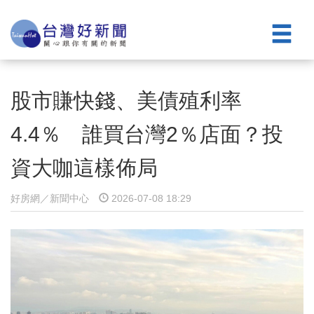
股市賺快錢、美債殖利率
4.4％ 誰買台灣2％店面？投
資大咖這樣佈局
好房網／新聞中心
2026-07-08 18:29