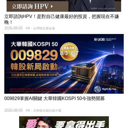
立即諮詢HPV！是對自己健康最好的投資，把握現在不嫌
晚！
2026-08-05
PR・台灣癌症基金會
009829掌握AI關鍵 大華韓國KOSPI 50今強勢開募
2026-08-05
PR・大華銀全能行銷方案