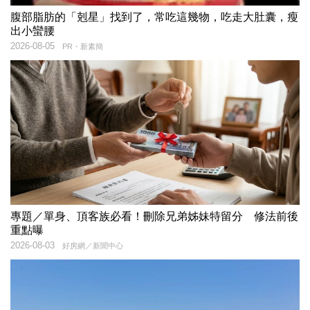
腹部脂肪的「剋星」找到了，常吃這幾物，吃走大肚囊，瘦
出小蠻腰
2026-08-05
PR・新素簡
專題／單身、頂客族必看！刪除兄弟姊妹特留分 修法前後
重點曝
2026-08-03
好房網／新聞中心