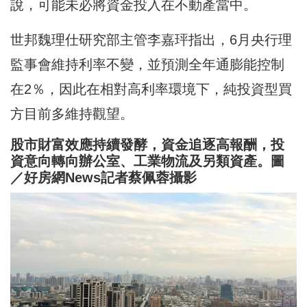
說，可能未必將資金投入在不動產當中。
世邦魏理仕研究部主管李嘉玶指出，6月央行理
監事會維持利率不變，並預測全年通膨能控制
在2％，因此在相對高利率環境下，純投資型買
方目前多維持觀望。
股市財富效應持續發酵，資金追逐高報酬，投
資意向轉向辦公室、工業物流及另類資產。圖
／好房網News記者蔡佩蓉攝影