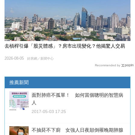
去槓桿引爆「股災體感」？房市出現變化？他揭驚人交易
2026-08-05
好房網／新聞中心
Recommended by
推薦新聞
面對肺癌不孤單！ 如何當個聰明的智慧病
人
2017-05-03 17:25
不抽菸不下廚 女強人日夜顛倒罹晚期肺腺