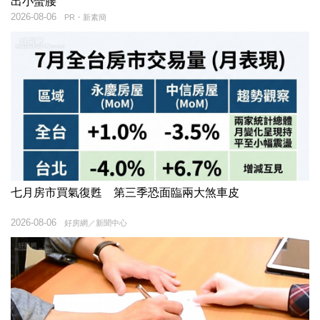
出小蠻腰
2026-08-06
PR・新素簡
七月房市買氣復甦 第三季恐面臨兩大煞車皮
2026-08-06
好房網／新聞中心