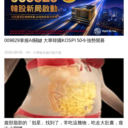
009829掌握AI關鍵 大華韓國KOSPI 50今強勢開募
2026-08-06
PR・大華銀全能行銷方案
腹部脂肪的「剋星」找到了，常吃這幾物，吃走大肚囊，瘦