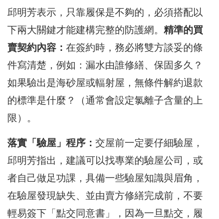
​邱明芳表示，只靠履保是不夠的，必須搭配以
下兩大關鍵才能建構完整的防護網。
精準的買
賣契約內容：
在簽約時，務必將雙方談妥的條
件寫清楚，例如：漏水由誰修繕、保固多久？
如果驗出是海砂屋或輻射屋，無條件解約退款
的標準是什麼？（通常會設定氯離子含量的上
限）。
落實「驗屋」程序：
交屋前一定要仔細驗屋，
邱明芳指出，建議可以找專業的驗屋公司，或
者自己做足功課，具備一些驗屋知識與眉角，
在驗屋發現缺失、並由賣方修繕完成前，不要
輕易簽下「點交同意書」，因為一旦點交，履