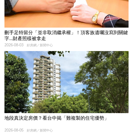
刪手足特留分「並非取消繼承權」！頂客族遺囑沒寫到關鍵
字...財產照樣被拿走
2026-08-03
好房網／新聞中心
地段真決定房價？看台中揭「難複製的住宅優勢」
2026-08-05
好房網／新聞中心