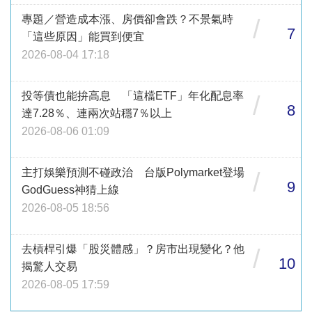
專題／營造成本漲、房價卻會跌？不景氣時
/
7
「這些原因」能買到便宜
2026-08-04 17:18
投等債也能拚高息 「這檔ETF」年化配息率
/
8
達7.28％、連兩次站穩7％以上
2026-08-06 01:09
主打娛樂預測不碰政治 台版Polymarket登場
/
9
GodGuess神猜上線
2026-08-05 18:56
去槓桿引爆「股災體感」？房市出現變化？他
/
10
揭驚人交易
2026-08-05 17:59