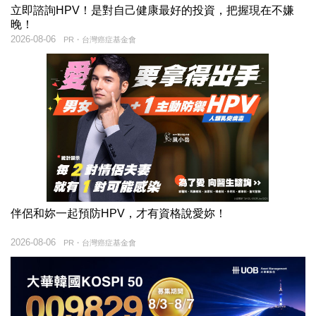
立即諮詢HPV！是對自己健康最好的投資，把握現在不嫌
晚！
2026-08-06
PR・台灣癌症基金會
伴侶和妳一起預防HPV，才有資格說愛妳！
2026-08-06
PR・台灣癌症基金會