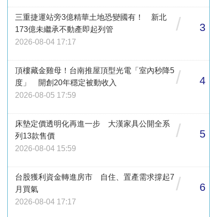
三重捷運站旁3億精華土地恐變國有！ 新北
/
3
173億未繼承不動產即起列管
2026-08-04 17:17
頂樓藏金雞母！台南推屋頂型光電「室內秒降5
/
4
度」 開創20年穩定被動收入
2026-08-05 17:59
床墊定價透明化再進一步 大漢家具公開全系
/
5
列13款售價
2026-08-04 15:59
台股獲利資金轉進房市 自住、置產需求撐起7
/
6
月買氣
2026-08-04 17:17