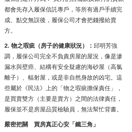
都會先存入履保信託專戶，等所有過戶手續完
成、點交無誤後，履保公司才會把錢撥給賣
方。
​2. 物之瑕疵（房子的健康狀況）：
邱明芳強
調，履保公司完全不負責房屋的屋況，像是​滲
漏水與壁癌、結構有安全疑慮的海砂屋（高氯
離子）、輻射屋，或是非自然身故的凶宅。這
些屬於《民法》上的「物之瑕疵擔保責任」，
是買賣雙方（主要是賣方）之間的法律責任，
履保並不是房屋品質檢驗員，無法幫忙背書。
​嚴密把關 買房真正心安「鐵三角」