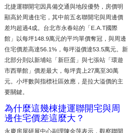
北捷運聯開宅因具備交通與地段優勢，房價明
顯高於周邊住宅，其中前五名聯開宅與周邊價
差均超過4成。台北市永春站的「E.A.T國際
館」以每坪148.9萬元的平均單價奪冠，與周邊
住宅價差高達56.1%，每坪溢價達53.5萬元。新
北部分則以新埔站「新巨蛋」與七張站「環遊
市西華館」價差最大，每坪貴上27萬至30萬
元。小坪數與指標社區效應，是拉大溢價的主
要關鍵。
為什麼這幾棟捷運聯開宅與周
邊住宅價差這麼大？
永慶房屋研展中心副理陳金萍表示，觀察聯開