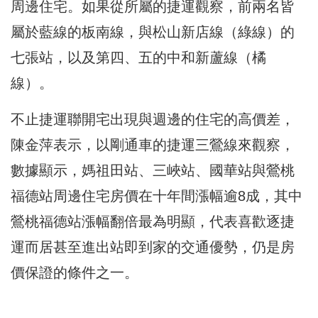
周邊住宅。如果從所屬的捷運觀察，前兩名皆
屬於藍線的板南線，與松山新店線（綠線）的
七張站，以及第四、五的中和新蘆線（橘
線）。
不止捷運聯開宅出現與週邊的住宅的高價差，
陳金萍表示，以剛通車的捷運三鶯線來觀察，
數據顯示，媽祖田站、三峽站、國華站與鶯桃
福德站周邊住宅房價在十年間漲幅逾8成，其中
鶯桃福德站漲幅翻倍最為明顯，代表喜歡逐捷
運而居甚至進出站即到家的交通優勢，仍是房
價保證的條件之一。