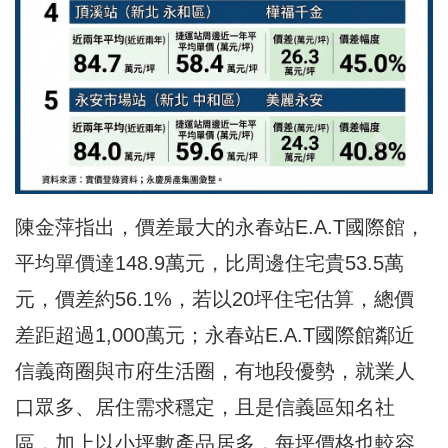
陳金萍指出，價差最大的永春站E.A.T國際館，
平均單價達148.9萬元，比周邊住宅貴53.5萬
元，價差約56.1%，若以20坪住宅估算，總價
差距超過1,000萬元；永春站E.A.T國際館鄰近
信義商圈與市府生活圈，有地段優勢，就業人
口眾多、居住需求穩定，且是信義區知名社
區，加上以小坪數產品居多，每坪價格也較容