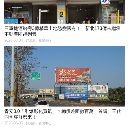
三重捷運站旁3億精華土地恐變國有！ 新北173億未繼承
不動產即起列管
2026-08-04
好房網／新聞中心
青安3.0「引爆彰化買氣」？總價差距數百萬 首購、三代
同堂客群都來！
2026-08-05
好房網／新聞中心