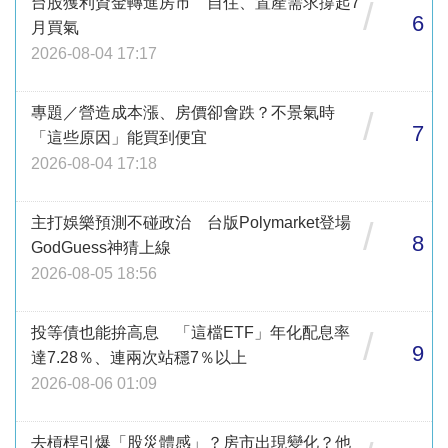
台股獲利資金轉進房市 自住、置產需求撐起7
/
6
月買氣
2026-08-04 17:17
專題／營造成本漲、房價卻會跌？不景氣時
/
7
「這些原因」能買到便宜
2026-08-04 17:18
主打娛樂預測不碰政治 台版Polymarket登場
/
8
GodGuess神猜上線
2026-08-05 18:56
投等債也能拚高息 「這檔ETF」年化配息率
/
9
達7.28％、連兩次站穩7％以上
2026-08-06 01:09
去槓桿引爆「股災體感」？房市出現變化？他