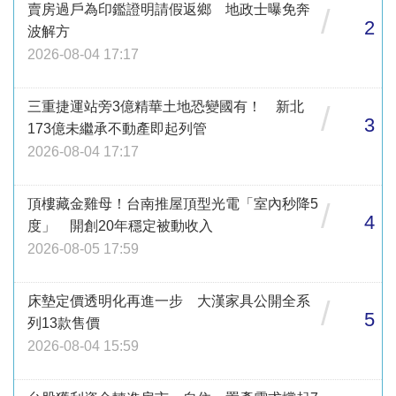
賣房過戶為印鑑證明請假返鄉 地政士曝免奔
/
2
波解方
2026-08-04 17:17
三重捷運站旁3億精華土地恐變國有！ 新北
/
3
173億未繼承不動產即起列管
2026-08-04 17:17
頂樓藏金雞母！台南推屋頂型光電「室內秒降5
/
4
度」 開創20年穩定被動收入
2026-08-05 17:59
床墊定價透明化再進一步 大漢家具公開全系
/
5
列13款售價
2026-08-04 15:59