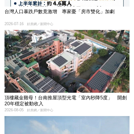
台灣人口暴跌戶數竟激增 專家憂「房市雙化」加劇
2026-07-16
好房網／新聞中心
頂樓藏金雞母！台南推屋頂型光電「室內秒降5度」 開創
20年穩定被動收入
2026-08-05
好房網／新聞中心