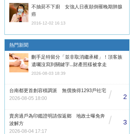
不抽菸不下廚 女強人日夜顛倒罹晚期肺腺
癌
2016-12-02 16:13
熱門新聞
刪手足特留分「並非取消繼承權」！頂客族
遺囑沒寫到關鍵字...財產照樣被拿走
2026-08-03 18:39
台南都更首創容積調派 無償換得1293戶社宅
/
2
2026-08-05 18:00
賣房過戶為印鑑證明請假返鄉 地政士曝免奔
/
3
波解方
2026-08-04 17:17