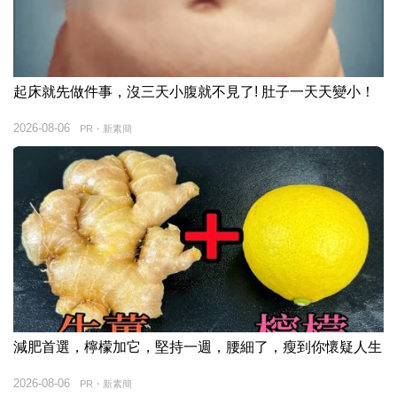
起床就先做件事，沒三天小腹就不見了! 肚子一天天變小！
2026-08-06
PR・新素簡
減肥首選，檸檬加它，堅持一週，腰細了，瘦到你懷疑人生
2026-08-06
PR・新素簡