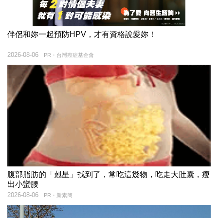
伴侶和妳一起預防HPV，才有資格說愛妳！
2026-08-06
PR・台灣癌症基金會
腹部脂肪的「剋星」找到了，常吃這幾物，吃走大肚囊，瘦
出小蠻腰
2026-08-06
PR・新素簡