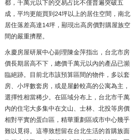
都，千萬元以下的交易占比不僅普遍突破五
成，平均更能買到24坪以上的居住空間，南北
居住落差高達14坪，顯現出高房價對購屋族空
間的嚴重擠壓。
永慶房屋研展中心副理陳金萍指出，台北市房
價長期居高不下，總價千萬元以內的產品已瀕
臨絕跡。目前北市該預算區間的物件，多以套
房、小坪數套房，或是屋齡較高的公寓為主，
選擇性相當稀少。在區域分布上，台北市千萬
內的住宅大多集中在文山、士林、北投等房價
相對平實的蛋白區，精華重劃區或市中心幾乎
難以覓得。這導致想留在台北生活的首購族面