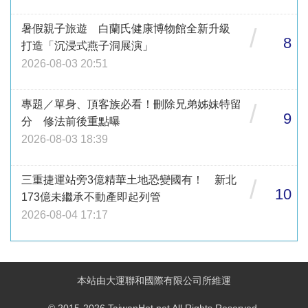
暑假親子旅遊 白蘭氏健康博物館全新升級
/
8
打造「沉浸式燕子洞展演」
2026-08-03 20:51
專題／單身、頂客族必看！刪除兄弟姊妹特留
/
9
分 修法前後重點曝
2026-08-03 18:39
三重捷運站旁3億精華土地恐變國有！ 新北
/
10
173億未繼承不動產即起列管
2026-08-04 17:17
本站由大運聯和國際有限公司所維運