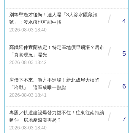
別等壁癌才後悔！達人曝「3大滲水隱藏訊
/
4
號」：沒水痕也可能中招
2026-08-03 18:40
高鐵延伸宜蘭核定！特定區地價早飛漲？房市
/
5
「真實現況」曝光
2026-08-03 18:42
房價下不來、買方不進場！新北成屋大樓陷
/
6
「冷戰」 這區成唯一熱點
2026-08-03 18:41
專題／軌道建設爆發力擋不住！往東往南持續
/
7
延伸 房地產浪潮再起？
2026-08-03 18:40