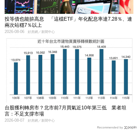
投等債也能拚高息 「這檔ETF」年化配息率達7.28％、連
兩次站穩7％以上
2026-08-06
好房網／新聞中心
台股獲利轉房市？北市前7月買氣近10年第三低 業者坦
言：不足支撐市場
2026-08-07
好房網／新聞中心
Recommended by