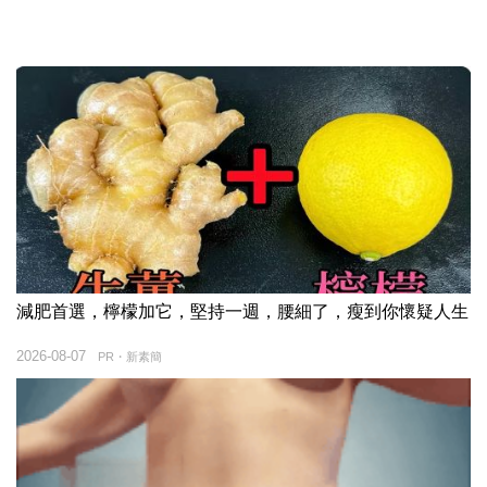
減肥首選，檸檬加它，堅持一週，腰細了，瘦到你懷疑人生
2026-08-07
PR・新素簡