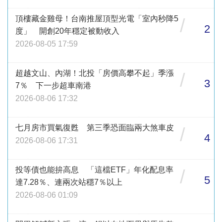
頂樓藏金雞母！台南推屋頂型光電「室內秒降5
/
2
度」 開創20年穩定被動收入
2026-08-05 17:59
超越文山、內湖！北投「房價高攀不起」季漲
/
3
7％ 下一步超車南港
2026-08-06 17:32
七月房市買氣復甦 第三季恐面臨兩大煞車皮
/
4
2026-08-06 17:31
投等債也能拚高息 「這檔ETF」年化配息率
/
5
達7.28％、連兩次站穩7％以上
2026-08-06 01:09