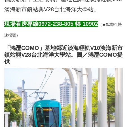
淡海新市鎮站與V28台北海洋大學站。
現場看房專線0972-238-805 轉
10902
（★點擊可快
速撥號）
「鴻灃COMO」基地鄰近淡海輕軌V10淡海新市
鎮站與V28台北海洋大學站。圖／鴻灃COMO提
供