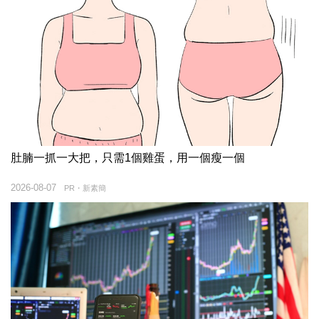
肚腩一抓一大把，只需1個雞蛋，用一個瘦一個
2026-08-07
PR・新素簡