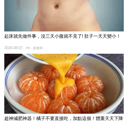
起床就先做件事，沒三天小腹就不見了! 肚子一天天變小！
2026-08-07
PR・新素簡
超神減肥神器！橘子不要直接吃，加點這個！體重天天下降