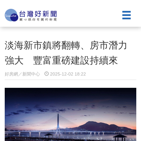
淡海新市鎮將翻轉、房市潛力
強大 豐富重磅建設持續來
好房網／新聞中心
2025-12-02 18:22