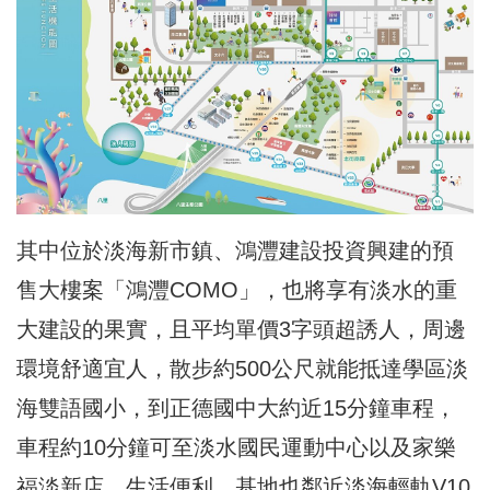
其中位於淡海新市鎮、鴻灃建設投資興建的預
售大樓案「鴻灃COMO」，也將享有淡水的重
大建設的果實，且平均單價3字頭超誘人，周邊
環境舒適宜人，散步約500公尺就能抵達學區淡
海雙語國小，到正德國中大約近15分鐘車程，
車程約10分鐘可至淡水國民運動中心以及家樂
福淡新店，生活便利。基地也鄰近淡海輕軌V10