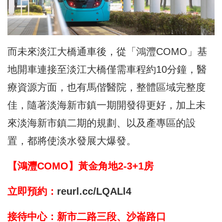
而未來淡江大橋通車後，從「鴻灃COMO」基
地開車連接至淡江大橋僅需車程約10分鐘，醫
療資源方面，也有馬偕醫院，整體區域完整度
佳，隨著淡海新市鎮一期開發得更好，加上未
來淡海新市鎮二期的規劃、以及產專區的設
置，都將使淡水發展大爆發。
【鴻灃COMO】黃金角地2-3+1房
立即預約：
reurl.cc/LQALl4
接待中心：新市二路三段、沙崙路口