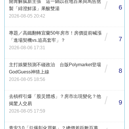
開胃解膩新主張 這一鍋以在地百果與馬告熬
/
6
製「緋澄鮮漾」果酸雙湯
2026-08-05 20:42
專題／高鐵翻轉宜蘭50年房市！房價提前喊漲
/
7
「進場契機vs.追高套牢」？
2026-08-06 17:31
主打娛樂預測不碰政治 台版Polymarket登場
/
8
GodGuess神猜上線
2026-08-05 18:56
去槓桿引爆「股災體感」？房市出現變化？他
/
9
揭驚人交易
2026-08-05 17:59
青安3.0「引爆彰化買氣」？總價差距數百萬