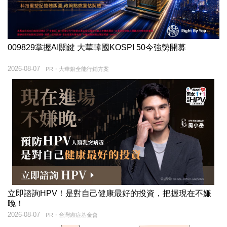
009829掌握AI關鍵 大華韓國KOSPI 50今強勢開募
2026-08-07
PR・大華銀全能行銷方案
立即諮詢HPV！是對自己健康最好的投資，把握現在不嫌
晚！
2026-08-07
PR・台灣癌症基金會