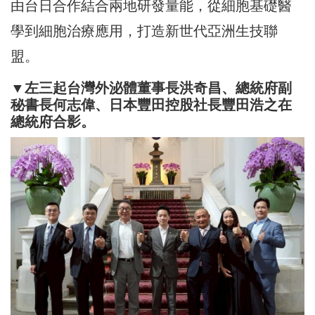
由台日合作結合兩地研發量能，從細胞基礎醫
學到細胞治療應用，打造新世代亞洲生技聯
盟。
▼左三起台灣外泌體董事長洪奇昌、總統府副
秘書長何志偉、日本豐田控股社長豐田浩之在
總統府合影。