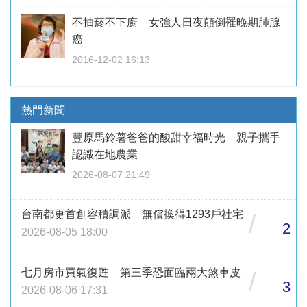
不抽菸不下廚 女強人日夜顛倒罹晚期肺腺
癌
2016-12-02 16:13
熱門新聞
豐原馬鈴薯爸爸的酸甜幸福時光 親子攜手
認識在地農業
2026-08-07 21:49
台南都更首創容積調派 無償換得1293戶社宅
/
2
2026-08-05 18:00
七月房市買氣復甦 第三季恐面臨兩大煞車皮
/
3
2026-08-06 17:31