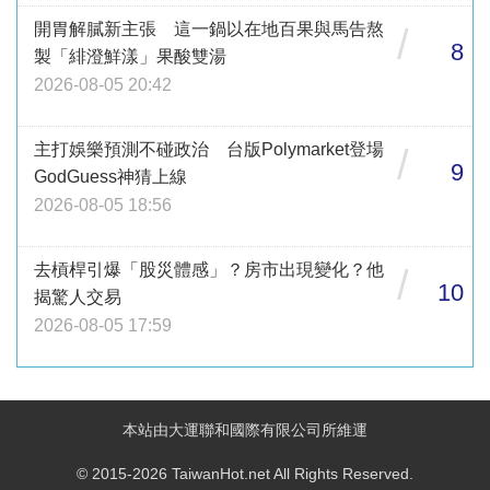
開胃解膩新主張 這一鍋以在地百果與馬告熬
/
8
製「緋澄鮮漾」果酸雙湯
2026-08-05 20:42
主打娛樂預測不碰政治 台版Polymarket登場
/
9
GodGuess神猜上線
2026-08-05 18:56
去槓桿引爆「股災體感」？房市出現變化？他
/
10
揭驚人交易
2026-08-05 17:59
本站由大運聯和國際有限公司所維運
© 2015-2026 TaiwanHot.net All Rights Reserved.