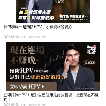
伴侶和妳一起預防HPV，才有資格說愛妳！
2026-08-08
PR・台灣癌症基金會
立即諮詢HPV！是對自己健康最好的投資，把握現在不嫌
晚！
2026-08-08
PR・台灣癌症基金會