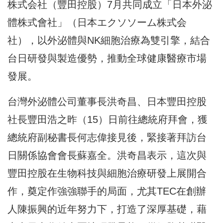
株式会社（豐田控股）7月共同成立「日本外泌
體株式會社」（日本エクソソーム株式会
社），以外泌體與NK細胞治療為雙引擎，結合
台日研發與製造優勢，推動全球健康醫療市場
發展。
台灣外泌體公司董事長洪奇昌、日本豐田控股
社長豐田浩之昨（15）日前往總統府拜會，獲
總統府副秘書長何志偉接見後，緊接著拜訪台
日關係協會會長蘇嘉全。洪奇昌表示，這次與
豐田控股在生物科技與細胞治療研發上展開合
作，奠定作強強聯手的局面，尤其TEC在創辦
人陳振興的近年努力下，打造了深厚基礎，藉