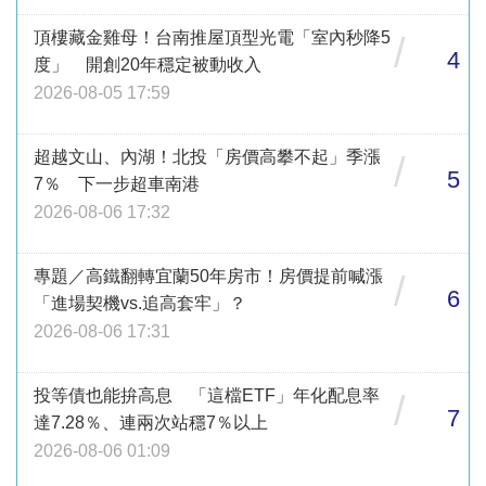
頂樓藏金雞母！台南推屋頂型光電「室內秒降5
/
4
度」 開創20年穩定被動收入
2026-08-05 17:59
超越文山、內湖！北投「房價高攀不起」季漲
/
5
7％ 下一步超車南港
2026-08-06 17:32
專題／高鐵翻轉宜蘭50年房市！房價提前喊漲
/
6
「進場契機vs.追高套牢」？
2026-08-06 17:31
投等債也能拚高息 「這檔ETF」年化配息率
/
7
達7.28％、連兩次站穩7％以上
2026-08-06 01:09