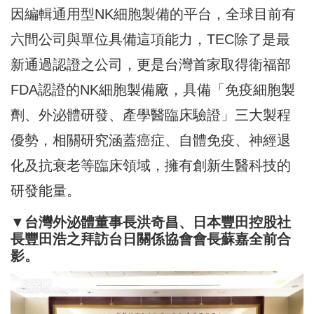
因編輯通用型NK細胞製備的平台，全球目前有
六間公司與單位具備這項能力，TEC除了是最
新通過認證之公司，更是台灣首家取得衛福部
FDA認證的NK細胞製備廠，具備「免疫細胞製
劑、外泌體研發、產學醫臨床驗證」三大製程
優勢，相關研究涵蓋癌症、自體免疫、神經退
化及抗衰老等臨床領域，擁有創新生醫科技的
研發能量。
▼
台灣外泌體董事長洪奇昌、日本豐田控股社
長豐田浩之拜訪台日關係協會會長蘇嘉全前合
影。