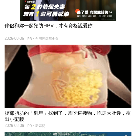
伴侶和妳一起預防HPV，才有資格說愛妳！
2026-08-06
PR・台灣癌症基金會
腹部脂肪的「剋星」找到了，常吃這幾物，吃走大肚囊，瘦
出小蠻腰
2026-08-06
PR・新素簡