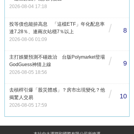
2026-08-04 17:18
投等債也能拚高息 「這檔ETF」年化配息率
/
8
達7.28％、連兩次站穩7％以上
2026-08-06 01:09
主打娛樂預測不碰政治 台版Polymarket登場
/
9
GodGuess神猜上線
2026-08-05 18:56
去槓桿引爆「股災體感」？房市出現變化？他
/
10
揭驚人交易
2026-08-05 17:59
本站由大運聯和國際有限公司所維運