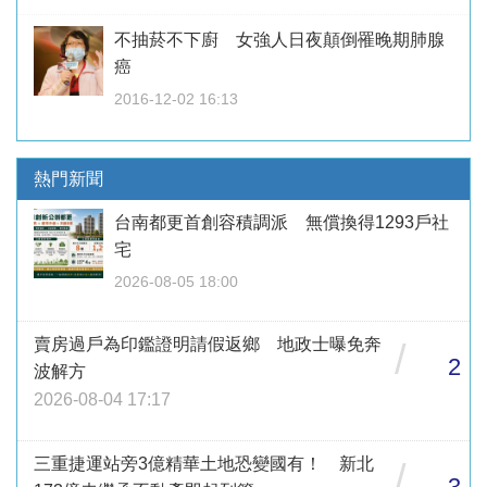
不抽菸不下廚 女強人日夜顛倒罹晚期肺腺
癌
2016-12-02 16:13
熱門新聞
台南都更首創容積調派 無償換得1293戶社
宅
2026-08-05 18:00
賣房過戶為印鑑證明請假返鄉 地政士曝免奔
/
2
波解方
2026-08-04 17:17
三重捷運站旁3億精華土地恐變國有！ 新北
/
3