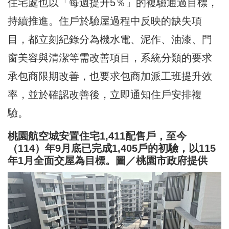
住宅處也以「每週提升5％」的複驗通過目標，
持續推進。住戶於驗屋過程中反映的缺失項
目，都立刻紀錄分為機水電、泥作、油漆、門
窗美容與清潔等需改善項目，系統分類的要求
承包商限期改善，也要求包商加派工班提升效
率，並於確認改善後，立即通知住戶安排複
驗。
桃園航空城安置住宅1,411配售戶，至今
（114）年9月底已完成1,405戶的初驗，以115
年1月全面交屋為目標。圖／桃園市政府提供