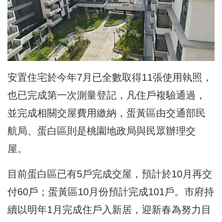
安置住宅於今年7月已全數取得11張使用執照，
也已完成第一次測量登記，凡住戶複驗通過，
並完成相關交屋費用繳納，蛋黃區由交通部民
航局、蛋白區則是桃園地政局與民眾辦理交
屋。
目前蛋白區已有5戶完成交屋，預計於10月再交
付60戶；蛋黃區10月份預計完成101戶。市府持
續以明年1月完成住戶入新居，迎新春為努力目