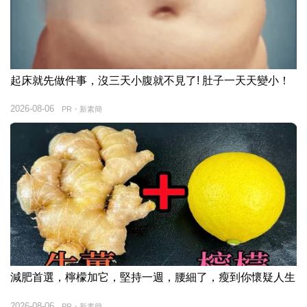
起床就先做件事，沒三天小腹就不見了! 肚子一天天變小！
2026-08-06
PR・新素簡
減肥首選，檸檬加它，堅持一週，腰細了，瘦到你懷疑人生
2026-08-06
PR・新素簡