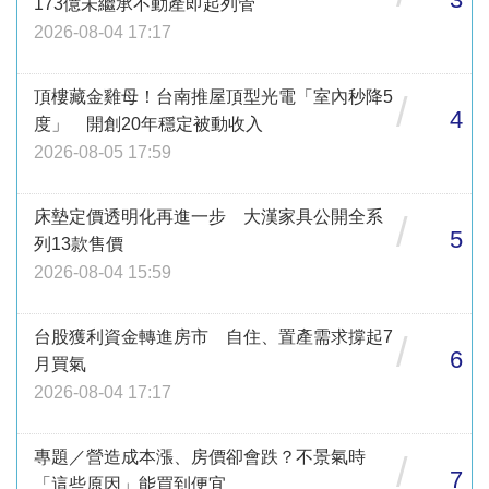
173億未繼承不動產即起列管
2026-08-04 17:17
頂樓藏金雞母！台南推屋頂型光電「室內秒降5
/
4
度」 開創20年穩定被動收入
2026-08-05 17:59
床墊定價透明化再進一步 大漢家具公開全系
/
5
列13款售價
2026-08-04 15:59
台股獲利資金轉進房市 自住、置產需求撐起7
/
6
月買氣
2026-08-04 17:17
專題／營造成本漲、房價卻會跌？不景氣時
/
7
「這些原因」能買到便宜