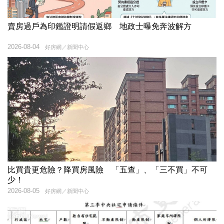
賣房過戶為印鑑證明請假返鄉 地政士曝免奔波解方
2026-08-04
好房網／新聞中心
比買貴更危險？降買房風險 「五查」、「三不買」不可
少！
2026-08-05
好房網／新聞中心