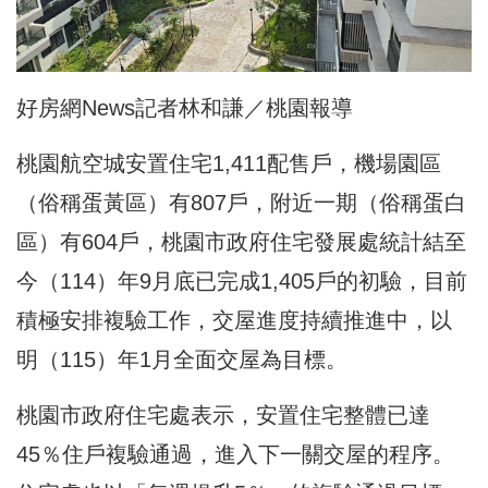
好房網News記者林和謙／桃園報導
桃園航空城安置住宅1,411配售戶，機場園區
（俗稱蛋黃區）有807戶，附近一期（俗稱蛋白
區）有604戶，桃園市政府住宅發展處統計結至
今（114）年9月底已完成1,405戶的初驗，目前
積極安排複驗工作，交屋進度持續推進中，以
明（115）年1月全面交屋為目標。
桃園市政府住宅處表示，安置住宅整體已達
45％住戶複驗通過，進入下一關交屋的程序。