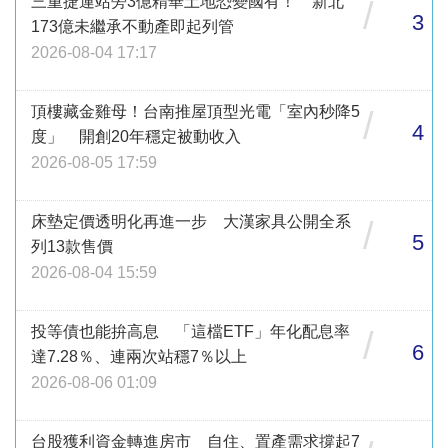
三重捷運站旁3億精華土地恐變國有！ 新北
/
3
173億未繼承不動產即起列管
2026-08-04 17:17
頂樓藏金雞母！台南推屋頂型光電「室內秒降5
/
4
度」 開創20年穩定被動收入
2026-08-05 17:59
床墊定價透明化再進一步 大漢家具公開全系
/
5
列13款售價
2026-08-04 15:59
投等債也能拚高息 「這檔ETF」年化配息率
/
6
達7.28％、連兩次站穩7％以上
2026-08-06 01:09
台股獲利資金轉進房市 自住、置產需求撐起7