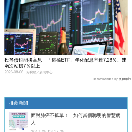
投等債也能拚高息 「這檔ETF」年化配息率達7.28％、連
兩次站穩7％以上
2026-08-06
好房網／新聞中心
Recommended by
推薦新聞
面對肺癌不孤單！ 如何當個聰明的智慧病
人
2017-05-03 17:25