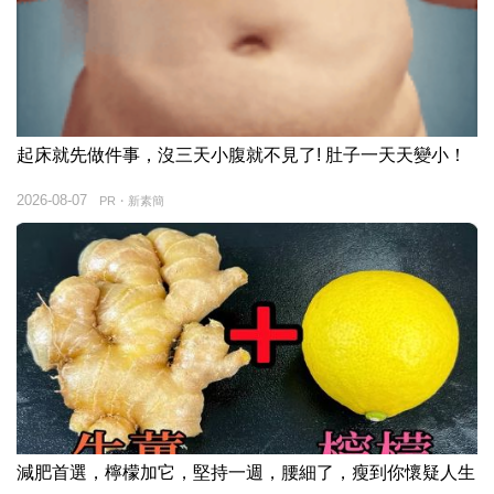
起床就先做件事，沒三天小腹就不見了! 肚子一天天變小！
2026-08-07
PR・新素簡
減肥首選，檸檬加它，堅持一週，腰細了，瘦到你懷疑人生