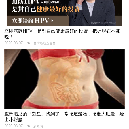
立即諮詢HPV！是對自己健康最好的投資，把握現在不嫌
晚！
2026-08-07
PR・台灣癌症基金會
腹部脂肪的「剋星」找到了，常吃這幾物，吃走大肚囊，瘦
出小蠻腰
2026-08-07
PR・新素簡