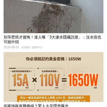
別等壁癌才後悔！達人曝「3大滲水隱藏訊號」：沒水痕也
可能中招
2026-08-03
好房網／新聞中心
你家地板有幾條線？驚人火災隱患曝光