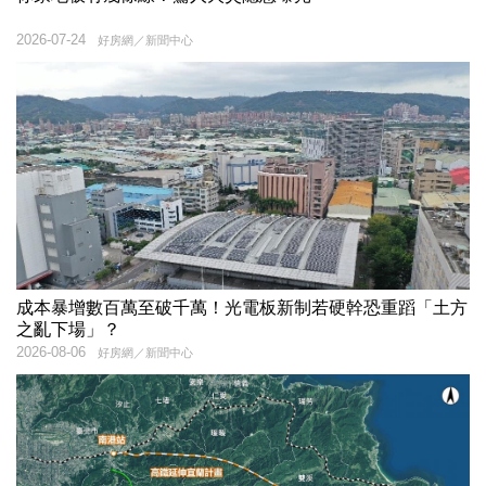
2026-07-24
好房網／新聞中心
成本暴增數百萬至破千萬！光電板新制若硬幹恐重蹈「土方
之亂下場」？
2026-08-06
好房網／新聞中心