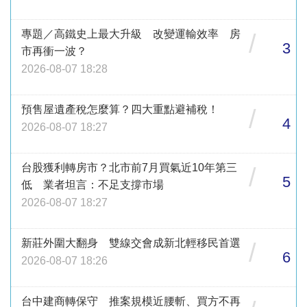
專題／高鐵史上最大升級 改變運輸效率 房
/
3
市再衝一波？
2026-08-07 18:28
預售屋遺產稅怎麼算？四大重點避補稅！
/
4
2026-08-07 18:27
台股獲利轉房市？北市前7月買氣近10年第三
/
5
低 業者坦言：不足支撐市場
2026-08-07 18:27
新莊外圍大翻身 雙線交會成新北輕移民首選
/
6
2026-08-07 18:26
台中建商轉保守 推案規模近腰斬、買方不再