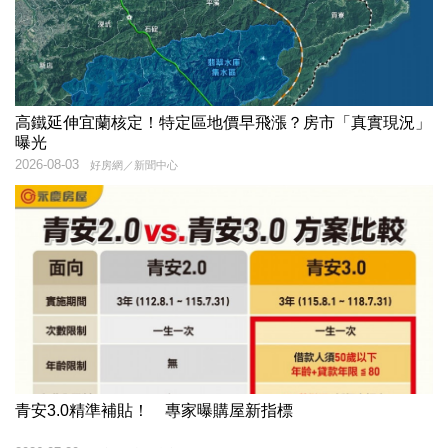
高鐵延伸宜蘭核定！特定區地價早飛漲？房市「真實現況」
曝光
2026-08-03
好房網／新聞中心
青安3.0精準補貼！ 專家曝購屋新指標