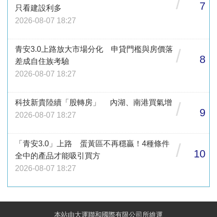
/
7
只看建設利多
2026-08-07 18:27
青安3.0上路放大市場分化 申貸門檻與房價落
/
8
差成自住族考驗
2026-08-07 18:27
科技新貴陸續「股轉房」 內湖、南港買氣增
/
9
2026-08-07 18:27
「青安3.0」上路 蛋黃區不再穩贏！4種條件
/
10
全中的產品才能吸引買方
2026-08-07 18:27
本站由大運聯和國際有限公司所維運