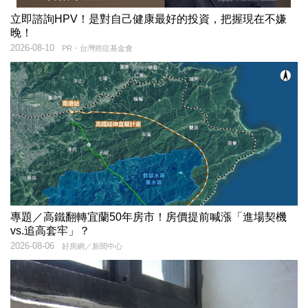
立即諮詢HPV！是對自己健康最好的投資，把握現在不嫌
晚！
2026-08-10
PR・台灣癌症基金會
專題／高鐵翻轉宜蘭50年房市！房價提前喊漲「進場契機
vs.追高套牢」？
2026-08-06
好房網／新聞中心