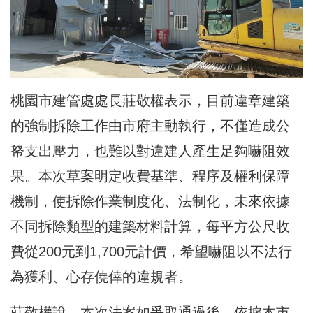
桃園市建管處處長莊敬權表示，目前違章建築
的強制拆除工作由市府主動執行，不僅造成公
帑支出壓力，也難以對違建人產生足夠嚇阻效
果。本次草案明定收費基準、程序及權利保障
機制，使拆除作業制度化、法制化，未來依據
不同拆除類型的建築材料計算，每平方公尺收
費從200元到1,700元計價，希望嚇阻以不法行
為獲利、心存僥倖的違規者。
莊敬權說，本次法案如爭取通過後，依據本市