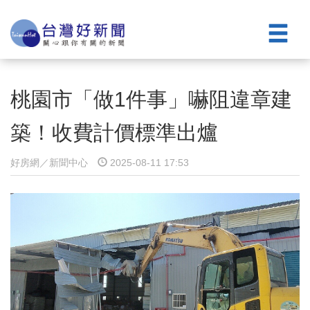
桃園市「做1件事」嚇阻違章建
築！收費計價標準出爐
好房網／新聞中心
2025-08-11 17:53