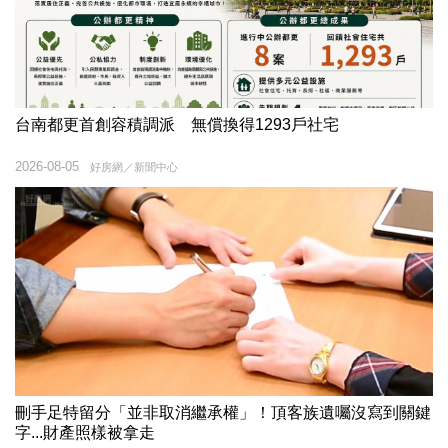
台南都更首創容積調派 無償換得1293戶社宅
2026-08-05
好房網／新聞中心
刪手足特留分「並非取消繼承權」！頂客族遺囑沒寫到關鍵
字...財產照樣被拿走