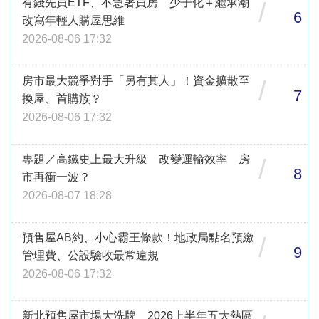
有錢先買ETF、不急著買房 少子化＋繼承潮
/
6
改寫年輕人購屋思維
2026-08-06 17:32
房市最大競爭對手「另有其人」！資金擴散至
/
7
換屋、首購族？
2026-08-06 17:32
專題／高鐵史上最大升級 改變運輸效率 房
/
8
市再衝一波？
2026-08-07 18:28
預售屋AB約、小心霸王條款！地政局點名預繳
/
9
管理費、公設驗收最常違規
2026-08-06 17:32
新北預售屋市場大洗牌 2026上半年五大熱區