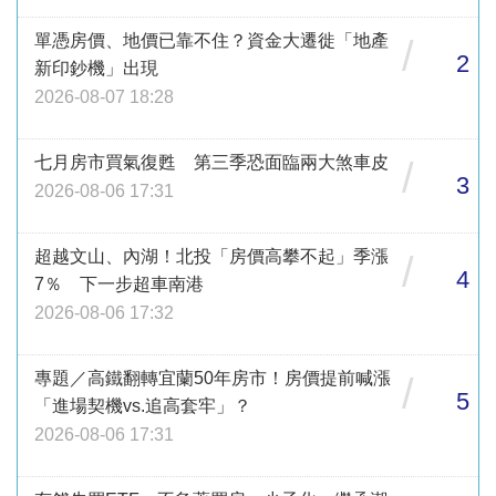
單憑房價、地價已靠不住？資金大遷徙「地產
/
2
新印鈔機」出現
2026-08-07 18:28
七月房市買氣復甦 第三季恐面臨兩大煞車皮
/
3
2026-08-06 17:31
超越文山、內湖！北投「房價高攀不起」季漲
/
4
7％ 下一步超車南港
2026-08-06 17:32
專題／高鐵翻轉宜蘭50年房市！房價提前喊漲
/
5
「進場契機vs.追高套牢」？
2026-08-06 17:31