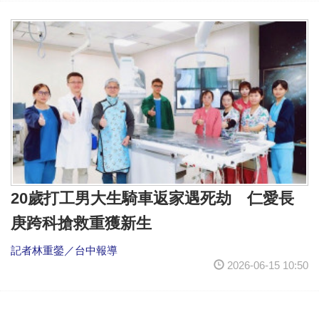
20歲打工男大生騎車返家遇死劫 仁愛長
庚跨科搶救重獲新生
記者林重鎣／台中報導
2026-06-15 10:50