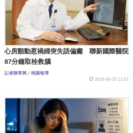
心房顫動惹禍婦突失語偏癱 聯新國際醫院
87分鐘取栓救腦
記者陳華興／桃園報導
2026-06-22 11:52