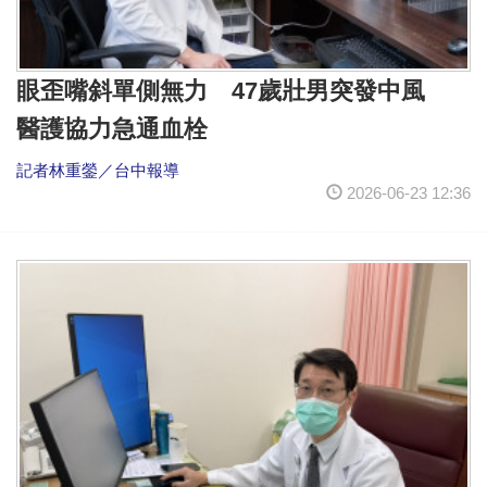
眼歪嘴斜單側無力 47歲壯男突發中風
醫護協力急通血栓
記者林重鎣／台中報導
2026-06-23 12:36