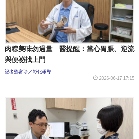
肉粽美味勿過量 醫提醒：當心胃脹、逆流
與便祕找上門
記者鄧富珍／彰化報導
2026-06-17 17:15