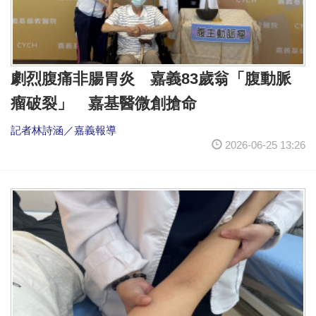
劇烈腹痛非腸胃炎 嘉義83歲翁「腹動脈
瘤破裂」 嘉基醫微創搶命
記者林詩涵／嘉義報導
2026-06-25 13:26