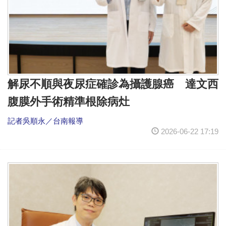
解尿不順與夜尿症確診為攝護腺癌 達文西
腹膜外手術精準根除病灶
記者吳順永／台南報導
2026-06-22 17:19