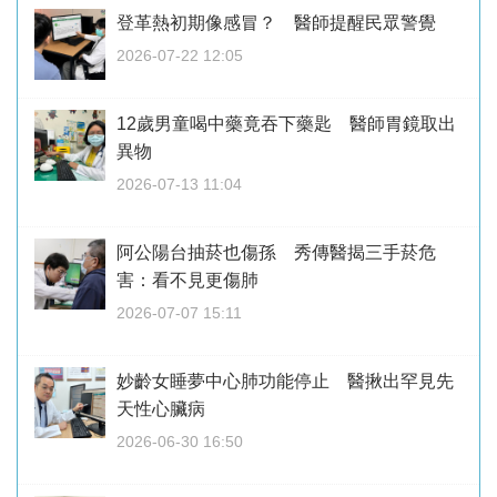
登革熱初期像感冒？ 醫師提醒民眾警覺
2026-07-22 12:05
12歲男童喝中藥竟吞下藥匙 醫師胃鏡取出
異物
2026-07-13 11:04
阿公陽台抽菸也傷孫 秀傳醫揭三手菸危
害：看不見更傷肺
2026-07-07 15:11
妙齡女睡夢中心肺功能停止 醫揪出罕見先
天性心臟病
2026-06-30 16:50