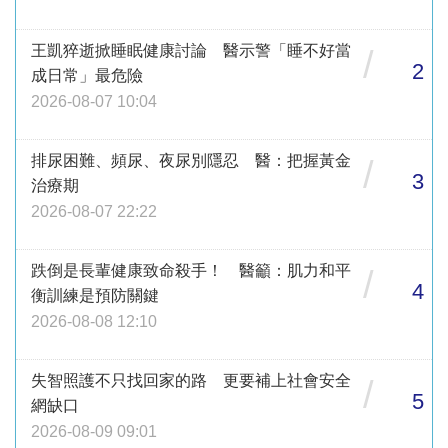
王凱猝逝掀睡眠健康討論 醫示警「睡不好當
/
2
成日常」最危險
2026-08-07 10:04
排尿困難、頻尿、夜尿別隱忍 醫：把握黃金
/
3
治療期
2026-08-07 22:22
跌倒是長輩健康致命殺手！ 醫籲：肌力和平
/
4
衡訓練是預防關鍵
2026-08-08 12:10
失智照護不只找回家的路 更要補上社會安全
/
5
網缺口
2026-08-09 09:01