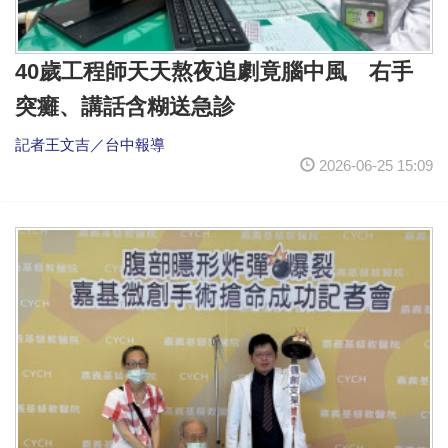
40歲工程師天天熬夜追劇竟腦中風 右手
突癱、講話含糊送急診
記者王文吉／台中報導
2026-06-25 15:09