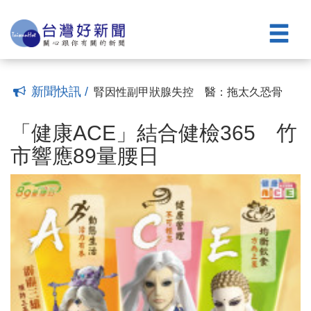
刀」無傷口、無輻射
排尿困難、頻尿、夜尿別隱忍 醫：把握
(23:22)
黃金治療期
王凱猝逝掀睡眠健康討論 醫示警「睡不
(22:22)
好當成日常」最危險
「爸」氣守護！ 臺南醫院舉辦「勇.健父
(10:04)
親節」癌篩暨健康促進活動
反覆感冒竟是口咽癌 引發因子非菸、
(20:14)
檳、酒
每月量一次腰圍！ 「黃阿瑪」陪你一起
(18:49)
新聞快訊 /
遠離代謝症候群！
腎因性副甲狀腺失控 醫：拖太久恐骨
(16:28)
折、心血管鈣化
「健康ACE」結合健檢365 竹市響應89
(13:42)
量腰日
失智照護不只找回家的路 更要補上社會
(11:42)
「健康ACE」結合健檢365 竹
安全網缺口
跌倒是長輩健康致命殺手！ 醫籲：肌力
(09:01)
市響應89量腰日
和平衡訓練是預防關鍵
攝護腺癌治療新選項 安南醫院「海福
(12:10)
刀」無傷口、無輻射
排尿困難、頻尿、夜尿別隱忍 醫：把握
(23:22)
黃金治療期
王凱猝逝掀睡眠健康討論 醫示警「睡不
(22:22)
好當成日常」最危險
「爸」氣守護！ 臺南醫院舉辦「勇.健父
(10:04)
親節」癌篩暨健康促進活動
反覆感冒竟是口咽癌 引發因子非菸、
(20:14)
檳、酒
每月量一次腰圍！ 「黃阿瑪」陪你一起
(18:49)
遠離代謝症候群！
腎因性副甲狀腺失控 醫：拖太久恐骨
(16:28)
折、心血管鈣化
(13:42)