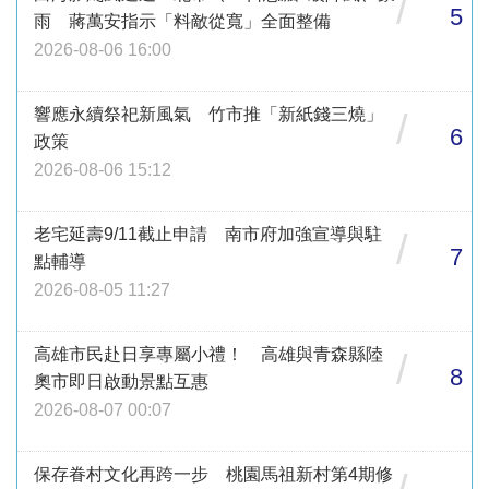
/
5
雨 蔣萬安指示「料敵從寬」全面整備
2026-08-06 16:00
響應永續祭祀新風氣 竹市推「新紙錢三燒」
/
6
政策
2026-08-06 15:12
老宅延壽9/11截止申請 南市府加強宣導與駐
/
7
點輔導
2026-08-05 11:27
高雄市民赴日享專屬小禮！ 高雄與青森縣陸
/
8
奧市即日啟動景點互惠
2026-08-07 00:07
保存眷村文化再跨一步 桃園馬祖新村第4期修