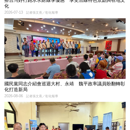
搭台灣好行跑水求財線享優惠 享受沿線特色景點與在地文
化
2026-07-13
記者張文熹／彰化報導
國民黨同志介紹會巡迴大村、永靖 魏平政率議員盼翻轉彰
化打造新局
2026-08-06
記者張文熹／彰化報導