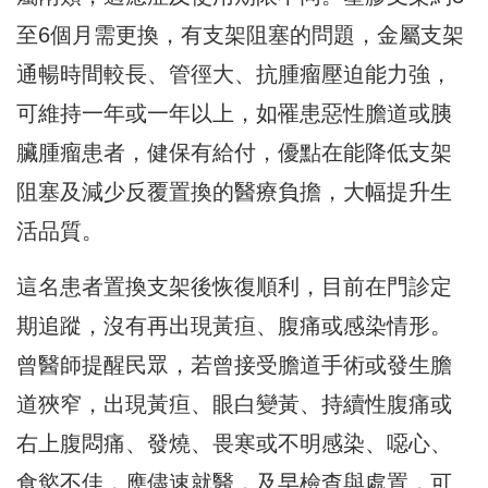
至6個月需更換，有支架阻塞的問題，金屬支架
通暢時間較長、管徑大、抗腫瘤壓迫能力強，
可維持一年或一年以上，如罹患惡性膽道或胰
臟腫瘤患者，健保有給付，優點在能降低支架
阻塞及減少反覆置換的醫療負擔，大幅提升生
活品質。
這名患者置換支架後恢復順利，目前在門診定
期追蹤，沒有再出現黃疸、腹痛或感染情形。
曾醫師提醒民眾，若曾接受膽道手術或發生膽
道狹窄，出現黃疸、眼白變黃、持續性腹痛或
右上腹悶痛、發燒、畏寒或不明感染、噁心、
食慾不佳，應儘速就醫，及早檢查與處置，可