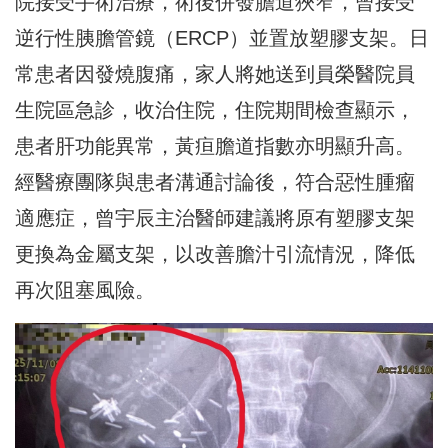
院接受手術治療，術後併發膽道狹窄，曾接受
逆行性胰膽管鏡（ERCP）並置放塑膠支架。日
常患者因發燒腹痛，家人將她送到員榮醫院員
生院區急診，收治住院，住院期間檢查顯示，
患者肝功能異常，黃疸膽道指數亦明顯升高。
經醫療團隊與患者溝通討論後，符合惡性腫瘤
適應症，曾宇辰主治醫師建議將原有塑膠支架
更換為金屬支架，以改善膽汁引流情況，降低
再次阻塞風險。