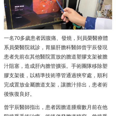
一名70多歲患者因腹痛、發燒，到員榮醫療體
系員榮醫院就診，胃腸肝膽科醫師曾宇辰發現
患者先前在其他醫院置放的膽道塑膠支架被膽
汁阻塞，造成肝內膽管擴張。手術團隊移除塑
膠支架後，以精準技術導管通過狹窄處，順利
完成置放金屬膽道支架，讓膽汁排出，患者術
後恢復良好。
曾宇辰醫師指出，患者因膽道腫瘤數月前在他