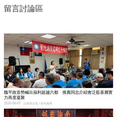
留言討論區
魏平政造勢喊出福利超越六都 推薦同志介紹會泛藍基層實
力再度凝聚
2026-08-07
記者張文熹／彰化報導