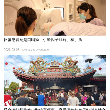
反覆感冒竟是口咽癌 引發因子非菸、檳、酒
2026-08-06
記者張文熹／彰化報導