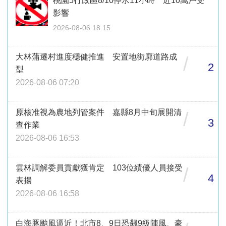
桃園5行政區8/10停水11小時 近10萬戶受
影響
2026-08-06 18:15
大林蒲遷村進度穩健推進 安置地街廓道路成
/
2
型
2026-08-06 07:20
原核准視為農地列管案件 嘉縣8月中旬展開清
/
3
查作業
2026-08-06 16:53
雲林調解委員貢獻獲肯定 103位績優人員接受
/
4
表揚
2026-08-06 16:58
白海豚颱風逼近！北市8、9日恐飆9級陣風、豪