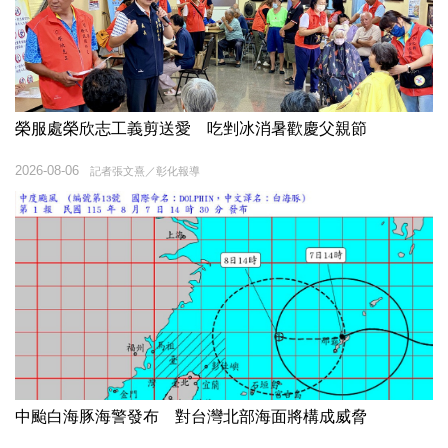
榮服處榮欣志工義剪送愛 吃剉冰消暑歡慶父親節
2026-08-06
記者張文熹／彰化報導
中颱白海豚海警發布 對台灣北部海面將構成威脅