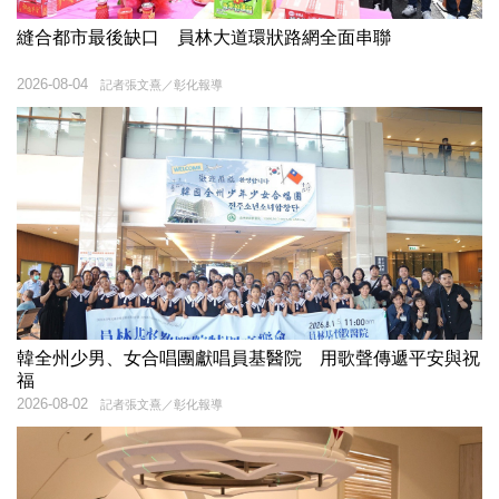
縫合都市最後缺口 員林大道環狀路網全面串聯
2026-08-04
記者張文熹／彰化報導
韓全州少男、女合唱團獻唱員基醫院 用歌聲傳遞平安與祝
福
2026-08-02
記者張文熹／彰化報導