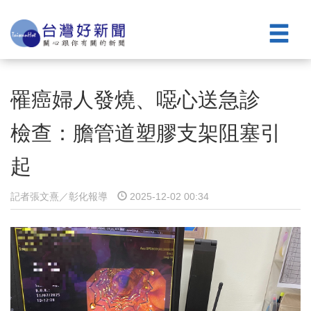
罹癌婦人發燒、噁心送急診
檢查：膽管道塑膠支架阻塞引
起
記者張文熹／彰化報導
2025-12-02 00:34