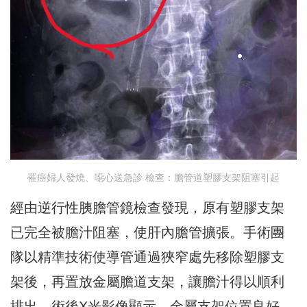
罹癌婦人發燒、噁心送急診 檢查：膽管道塑膠支架阻塞引起
經由逆行性胰膽管鏡檢查發現，原有塑膠支架
已完全被膽汁阻塞，使肝內膽管擴張。手術團
隊以精準技術使導管通過狹窄處先移除塑膠支
架後，再置放金屬膽道支架，讓膽汁得以順利
排出。術後X光影像顯示，金屬支架位置良好，