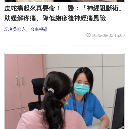
皮蛇痛起來真要命！ 醫：「神經阻斷術」
助緩解疼痛、降低皰疹後神經痛風險
記者吳順永／台南報導
2026-08-05 15:05