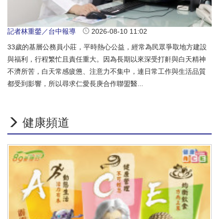
記者林重鎣／台中報導
2026-08-10 11:02
33歲的基層公務員小莊，平時熱心公益，經常為民眾爭取地方建設
與福利，行程繁忙且責任重大。因為長期以來深受打鼾與白天精神
不濟所苦，白天常感疲憊、注意力不集中，連日常工作與生活品質
都受到影響，所以尋求仁愛長庚合作聯盟醫...
健康頻道