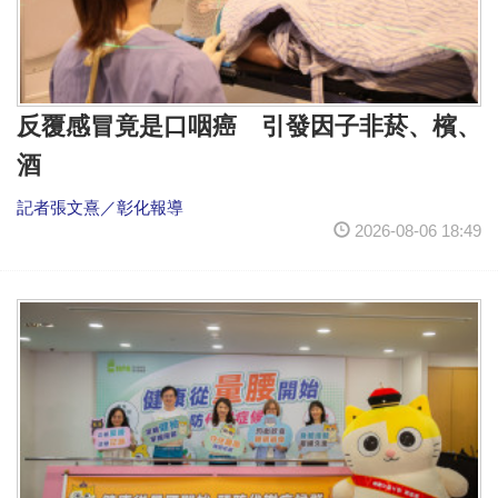
反覆感冒竟是口咽癌 引發因子非菸、檳、
酒
記者張文熹／彰化報導
2026-08-06 18:49