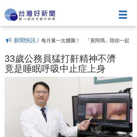
和平衡訓練是預防關鍵
攝護腺癌治療新選項 安南醫院「海福
(12:10)
刀」無傷口、無輻射
排尿困難、頻尿、夜尿別隱忍 醫：把握
(23:22)
黃金治療期
王凱猝逝掀睡眠健康討論 醫示警「睡不
(22:22)
好當成日常」最危險
「爸」氣守護！ 臺南醫院舉辦「勇.健父
(10:04)
親節」癌篩暨健康促進活動
反覆感冒竟是口咽癌 引發因子非菸、
(20:14)
新聞快訊 /
檳、酒
每月量一次腰圍！ 「黃阿瑪」陪你一起
(18:49)
遠離代謝症候群！
33歲公務員猛打鼾精神不濟 竟是睡眠呼
(16:28)
吸中止症上身
「健康ACE」結合健檢365 竹市響應89
(11:02)
33歲公務員猛打鼾精神不濟
量腰日
失智照護不只找回家的路 更要補上社會
(11:42)
竟是睡眠呼吸中止症上身
安全網缺口
跌倒是長輩健康致命殺手！ 醫籲：肌力
(09:01)
和平衡訓練是預防關鍵
攝護腺癌治療新選項 安南醫院「海福
(12:10)
刀」無傷口、無輻射
排尿困難、頻尿、夜尿別隱忍 醫：把握
(23:22)
黃金治療期
王凱猝逝掀睡眠健康討論 醫示警「睡不
(22:22)
好當成日常」最危險
「爸」氣守護！ 臺南醫院舉辦「勇.健父
(10:04)
親節」癌篩暨健康促進活動
反覆感冒竟是口咽癌 引發因子非菸、
(20:14)
檳、酒
每月量一次腰圍！ 「黃阿瑪」陪你一起
(18:49)
遠離代謝症候群！
(16:28)