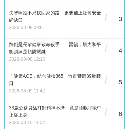
失智照護不只找回家的路 更要補上社會安全
/
3
網缺口
2026-08-09 09:01
跌倒是長輩健康致命殺手！ 醫籲：肌力和平
/
4
衡訓練是預防關鍵
2026-08-08 12:10
「健康ACE」結合健檢365 竹市響應89量腰
/
5
日
2026-08-09 11:42
33歲公務員猛打鼾精神不濟 竟是睡眠呼吸中
/
6
止症上身
2026-08-10 11:02