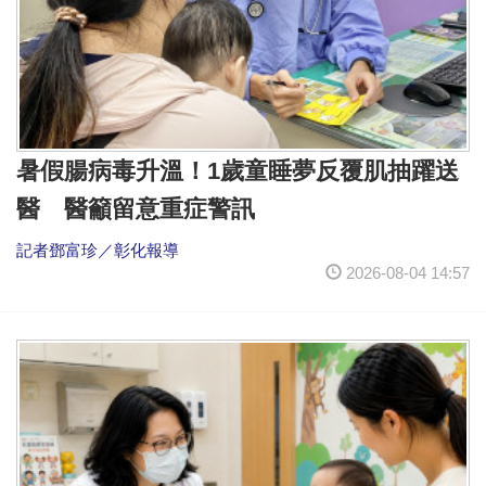
暑假腸病毒升溫！1歲童睡夢反覆肌抽躍送
醫 醫籲留意重症警訊
記者鄧富珍／彰化報導
2026-08-04 14:57