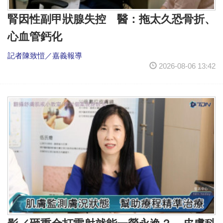
腎因性副甲狀腺失控 醫：拖太久恐骨折、
心血管鈣化
記者陳致愷／嘉義報導
2026-08-06 13:42