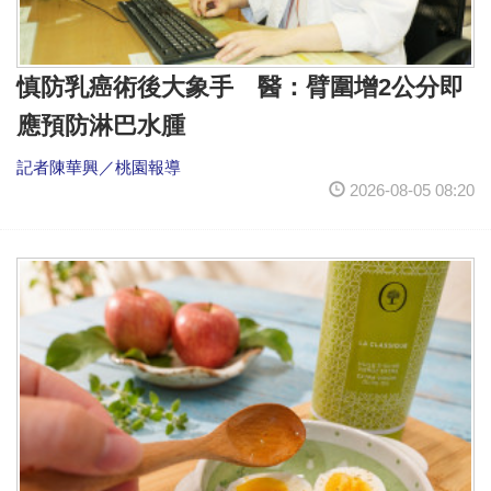
慎防乳癌術後大象手 醫：臂圍增2公分即
應預防淋巴水腫
記者陳華興／桃園報導
2026-08-05 08:20