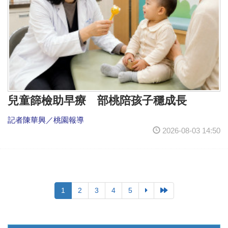
兒童篩檢助早療 部桃陪孩子穩成長
記者陳華興／桃園報導
2026-08-03 14:50
1
2
3
4
5