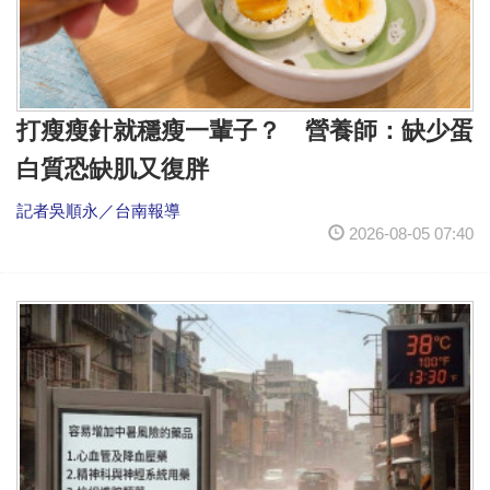
打瘦瘦針就穩瘦一輩子？ 營養師：缺少蛋
白質恐缺肌又復胖
記者吳順永／台南報導
2026-08-05 07:40