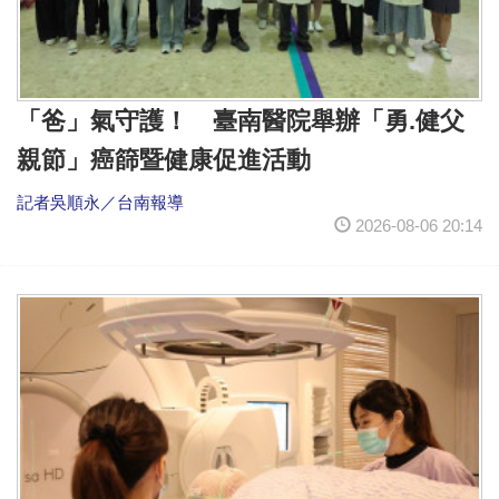
「爸」氣守護！ 臺南醫院舉辦「勇.健父
親節」癌篩暨健康促進活動
記者吳順永／台南報導
2026-08-06 20:14