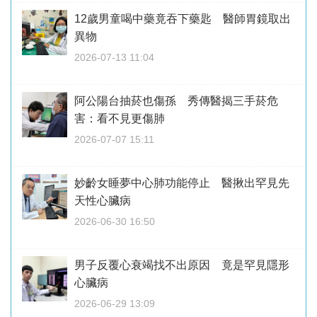
12歲男童喝中藥竟吞下藥匙 醫師胃鏡取出
異物
2026-07-13 11:04
阿公陽台抽菸也傷孫 秀傳醫揭三手菸危
害：看不見更傷肺
2026-07-07 15:11
妙齡女睡夢中心肺功能停止 醫揪出罕見先
天性心臟病
2026-06-30 16:50
男子反覆心衰竭找不出原因 竟是罕見隱形
心臟病
2026-06-29 13:09