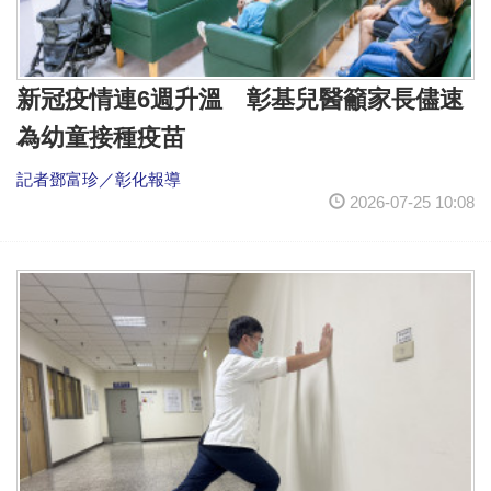
新冠疫情連6週升溫 彰基兒醫籲家長儘速
為幼童接種疫苗
記者鄧富珍／彰化報導
2026-07-25 10:08