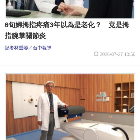
6旬婦拇指疼痛3年以為是老化？ 竟是拇
指腕掌關節炎
記者林重鎣／台中報導
2026-07-27 10:56