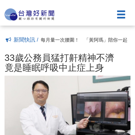
和平衡訓練是預防關鍵
攝護腺癌治療新選項 安南醫院「海福
(12:10)
刀」無傷口、無輻射
排尿困難、頻尿、夜尿別隱忍 醫：把握
(23:22)
黃金治療期
王凱猝逝掀睡眠健康討論 醫示警「睡不
(22:22)
好當成日常」最危險
「爸」氣守護！ 臺南醫院舉辦「勇.健父
(10:04)
親節」癌篩暨健康促進活動
反覆感冒竟是口咽癌 引發因子非菸、
(20:14)
新聞快訊 /
檳、酒
每月量一次腰圍！ 「黃阿瑪」陪你一起
(18:49)
遠離代謝症候群！
33歲公務員猛打鼾精神不濟 竟是睡眠呼
(16:28)
吸中止症上身
「健康ACE」結合健檢365 竹市響應89
(11:02)
33歲公務員猛打鼾精神不濟
量腰日
失智照護不只找回家的路 更要補上社會
(11:42)
竟是睡眠呼吸中止症上身
安全網缺口
跌倒是長輩健康致命殺手！ 醫籲：肌力
(09:01)
和平衡訓練是預防關鍵
攝護腺癌治療新選項 安南醫院「海福
(12:10)
刀」無傷口、無輻射
排尿困難、頻尿、夜尿別隱忍 醫：把握
(23:22)
黃金治療期
王凱猝逝掀睡眠健康討論 醫示警「睡不
(22:22)
好當成日常」最危險
「爸」氣守護！ 臺南醫院舉辦「勇.健父
(10:04)
親節」癌篩暨健康促進活動
反覆感冒竟是口咽癌 引發因子非菸、
(20:14)
檳、酒
每月量一次腰圍！ 「黃阿瑪」陪你一起
(18:49)
遠離代謝症候群！
(16:28)