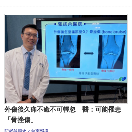
外傷後久痛不癒不可輕忽 醫：可能罹患
「骨挫傷」
記者吳順永／台南報導