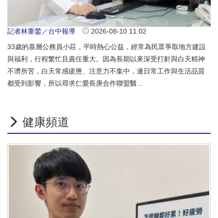
記者林重鎣／台中報導
2026-08-10 11:02
33歲的基層公務員小莊，平時熱心公益，經常為民眾爭取地方建設
與福利，行程繁忙且責任重大。因為長期以來深受打鼾與白天精神
不濟所苦，白天常感疲憊、注意力不集中，連日常工作與生活品質
都受到影響，所以尋求仁愛長庚合作聯盟醫...
健康頻道