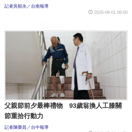
記者吳順永／台南報導
2026-08-01 06:00
父親節前夕最棒禮物 93歲翁換人工膝關
節重拾行動力
記者陳榮昌／台中報導