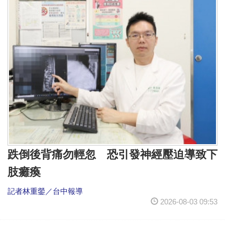
跌倒後背痛勿輕忽 恐引發神經壓迫導致下
肢癱瘓
記者林重鎣／台中報導
2026-08-03 09:53