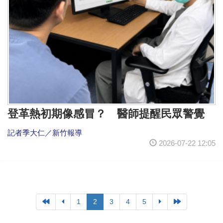
登革熱初期像感冒？ 醫師提醒民眾警覺
記者季大仁／新竹報導
2026-07-22 12:05
1
2
3
4
5