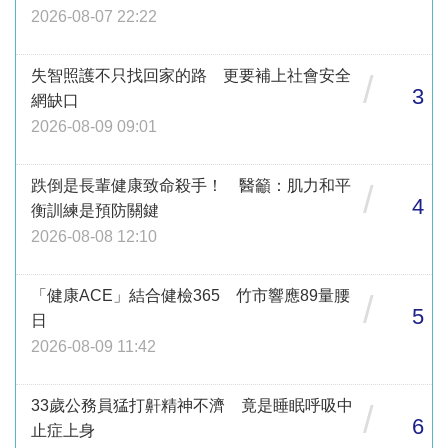
2026-08-07 22:22
失智照護不只找回家的路 更要補上社會安全
/
3
網缺口
2026-08-09 09:01
跌倒是長輩健康致命殺手！ 醫籲：肌力和平
/
4
衡訓練是預防關鍵
2026-08-08 12:10
「健康ACE」結合健檢365 竹市響應89量腰
/
5
日
2026-08-09 11:42
33歲公務員猛打鼾精神不濟 竟是睡眠呼吸中
/
6
止症上身