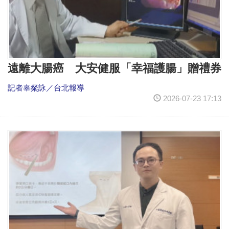
遠離大腸癌 大安健服「幸福護腸」贈禮券
記者辜粲詠／台北報導
2026-07-23 17:13