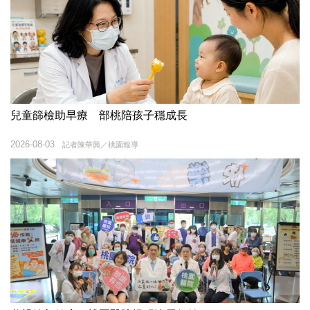
兒童篩檢助早療 部桃陪孩子穩成長
2026-08-03
記者陳華興／桃園報導