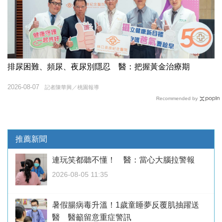
排尿困難、頻尿、夜尿別隱忍 醫：把握黃金治療期
2026-08-07
記者陳華興／桃園報導
Recommended by
推薦新聞
連玩笑都聽不懂！ 醫：當心大腦拉警報
2026-08-05 11:35
暑假腸病毒升溫！1歲童睡夢反覆肌抽躍送
醫 醫籲留意重症警訊