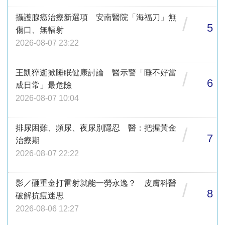
攝護腺癌治療新選項 安南醫院「海福刀」無
/
5
傷口、無輻射
2026-08-07 23:22
王凱猝逝掀睡眠健康討論 醫示警「睡不好當
/
6
成日常」最危險
2026-08-07 10:04
排尿困難、頻尿、夜尿別隱忍 醫：把握黃金
/
7
治療期
2026-08-07 22:22
影／砸重金打雷射就能一勞永逸？ 皮膚科醫
/
8
破解抗痘迷思
2026-08-06 12:27