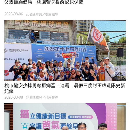
父親節顧健康 桃園醫院提醒泌尿保健
2026-08-06
記者陳華興／桃園報導
桃市龍安少棒勇奪原鄉盃二連霸 暑假三度封王締造隊史新
紀錄
2026-08-08
記者陳華興／桃園報導