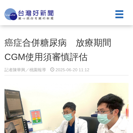
癌症合併糖尿病 放療期間
CGM使用須審慎評估
記者陳華興／桃園報導
2025-06-20 11:12