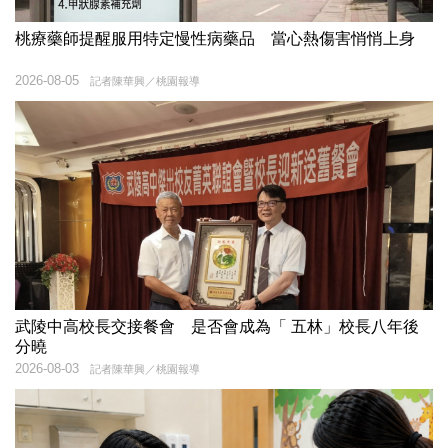
桃療藥師提醒服用特定慢性病藥品 當心熱傷害悄悄上身
2026-08-05
記者陳華興／桃園報導
武陵中高校長交接餐會 是否會成為「 五林」校長八年後
分曉
2026-08-03
記者陳華興／桃園報導