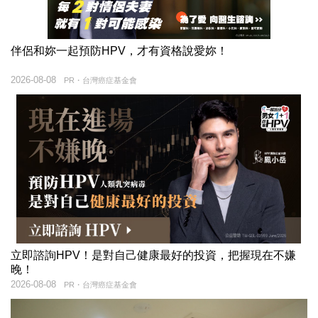
伴侶和妳一起預防HPV，才有資格說愛妳！
2026-08-08
PR・台灣癌症基金會
立即諮詢HPV！是對自己健康最好的投資，把握現在不嫌
晚！
2026-08-08
PR・台灣癌症基金會