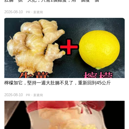
2026-08-10
PR・新素簡
檸檬加它，堅持一週大肚腩不見了，重新回到45公斤
2026-08-10
PR・新素簡