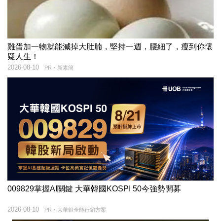
雞蛋加一物就能減掉大肚腩，堅持一週，腰細了，瘦到你懷
疑人生！
2026-08-10
PR・新素簡
009829掌握AI關鍵 大華韓國KOSPI 50今強勢開募
2026-08-10
PR・大華銀全能行銷方案