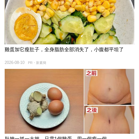
雞蛋加它瘦肚子，全身脂肪全部消失了，小腹都平坦了
2026-08-10
PR・新素簡
肚腩一抓一大把，只需1個雞蛋，用一個瘦一個