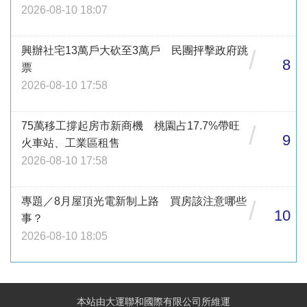
2026-08-10 18:07
興辦社宅13萬戶大砍至3萬戶 民團抨擊政府跳
/
8
票
2026-08-10 17:58
75萬移工撐起房市新商機 桃園占17.7%帶旺
/
9
火車站、工業區租售
2026-08-10 17:58
專題／8月屋頂光電新制上路 買房該注意哪些
/
10
事？
2026-08-10 18:05
本站由大運聯和國際有限公司所維運