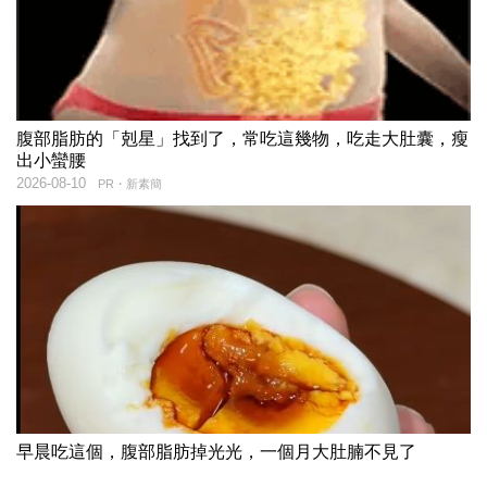
腹部脂肪的「剋星」找到了，常吃這幾物，吃走大肚囊，瘦
出小蠻腰
2026-08-10
PR・新素簡
早晨吃這個，腹部脂肪掉光光，一個月大肚腩不見了