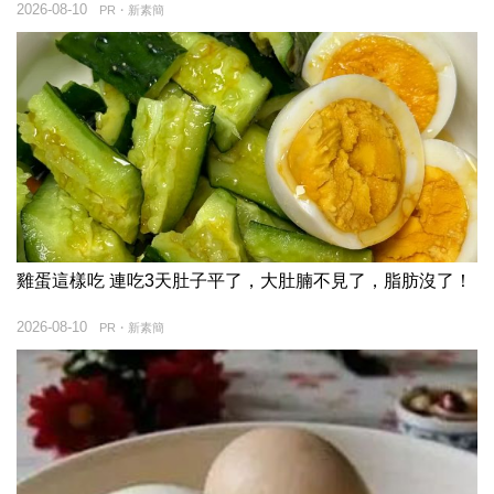
2026-08-10
PR・新素簡
雞蛋這樣吃 連吃3天肚子平了，大肚腩不見了，脂肪沒了！
2026-08-10
PR・新素簡