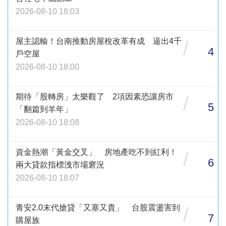
2026-08-10 18:03
屋主認輸！台南推動房屋稅改革有成 逼出4千
/
4
戶空屋
2026-08-10 18:00
期待「股轉房」太樂觀了 2項因素恐讓房市
/
5
「翻篇到羊年」
2026-08-10 18:08
資金熱潮「黃金交叉」 房地產吃不到紅利！
/
6
兩大貸款指標洩市場窘況
2026-08-10 18:07
青安2.0末代搶貸「又塞又貴」 台股震盪害到
/
7
購屋族