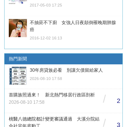
2017-05-03 17:25
不抽菸不下廚 女強人日夜顛倒罹晚期肺腺
癌
2016-12-02 16:13
熱門新聞
30年房貸族必看 別讓欠債留給家人
2026-08-10 17:58
首購族照過來！ 新北熱門移居行政區剖析
/
2
2026-08-10 17:58
桃醫八德總院都計變更審議通過 大溪分院結
/
3
合社宅年底動工