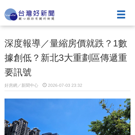
深度報導／量縮房價就跌？1數
據創低？新北3大重劃區傳遞重
要訊號
好房網／新聞中心
2026-07-03 23:32