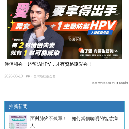
伴侶和妳一起預防HPV，才有資格說愛妳！
2026-08-10
PR・台灣癌症基金會
Recommended by
推薦新聞
面對肺癌不孤單！ 如何當個聰明的智慧病
人