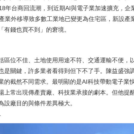
18年台商回流潮，到近期AI與電子業加速擴充，企
年產業外移導致多數工業地已變更為住宅區，新設產
「有錢也買不到」的窘境。
括區位不佳、土地使用用途不符、交通運輸不便，
也是關鍵，許多業者看得到但下不了手。陳益盛強
業的截然不同需求。最明顯的是AI科技帶動電子業
場上常出現傳產賣廠、科技業承接的劇本。但他提
為設廠目的與條件差異極大。
片