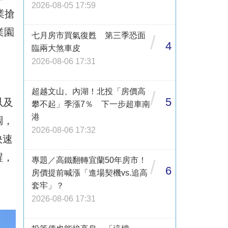
2026-08-05 17:59
業搶
業園
七月房市買氣復甦 第三季恐面
/
4
臨兩大煞車皮
2026-08-06 17:31
超越文山、內湖！北投「房價高
/
5
以及
攀不起」季漲7％ 下一步超車南
港
調，
2026-08-06 17:32
快速
醒，
專題／高鐵翻轉宜蘭50年房市！
/
6
房價提前喊漲「進場契機vs.追高
套牢」？
2026-08-06 17:31