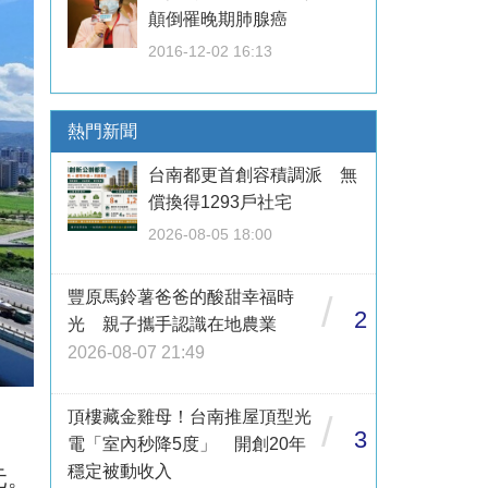
顛倒罹晚期肺腺癌
2016-12-02 16:13
熱門新聞
台南都更首創容積調派 無
償換得1293戶社宅
2026-08-05 18:00
豐原馬鈴薯爸爸的酸甜幸福時
/
2
光 親子攜手認識在地農業
2026-08-07 21:49
頂樓藏金雞母！台南推屋頂型光
/
3
電「室內秒降5度」 開創20年
穩定被動收入
元。