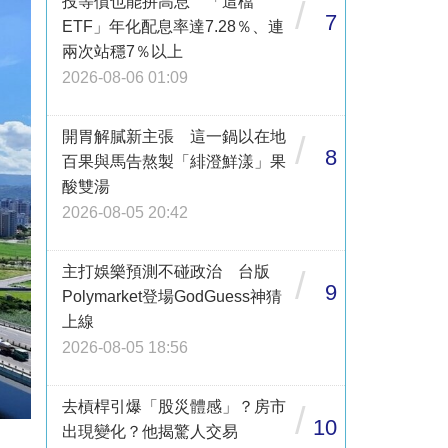
投等債也能拚高息 「這檔
/
7
ETF」年化配息率達7.28％、連
兩次站穩7％以上
2026-08-06 01:09
開胃解膩新主張 這一鍋以在地
/
8
百果與馬告熬製「緋澄鮮漾」果
酸雙湯
2026-08-05 20:42
主打娛樂預測不碰政治 台版
/
9
Polymarket登場GodGuess神猜
上線
2026-08-05 18:56
去槓桿引爆「股災體感」？房市
/
10
出現變化？他揭驚人交易