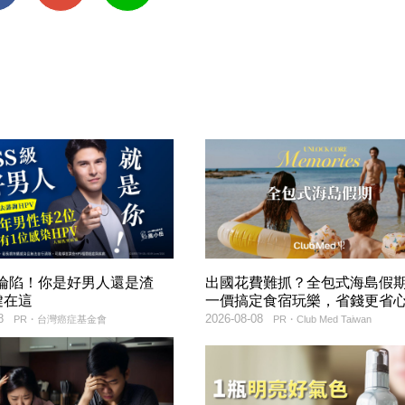
率淪陷！你是好男人還是渣
出國花費難抓？全包式海島假
鍵在這
一價搞定食宿玩樂，省錢更省
8
2026-08-08
PR・台灣癌症基金會
PR・Club Med Taiwan