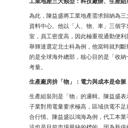
工業地產三大類型：科技廠辦、生產組
為此，陳益盛將工業地產需求歸納為三
資料中心。他以「人、物、車」三個字
室，員工密度高，因此極重視通勤便利
舉輝達選定北士科為例，他當時就判斷
的是全球海外總部，核心目的是「收納
考量。
生產廠房拚「物」：電力與成本是命脈
生產組裝則是「物」的邏輯。陳益盛表
子業對用電量要求極高，區域供電不足
合行情。陳益盛以鴻海為例，代工本業
這也是目前市場最缺的標的，因為新供