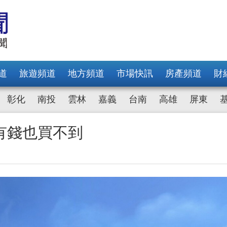
道
旅遊頻道
地方頻道
市場快訊
房產頻道
財
彰化
南投
雲林
嘉義
台南
高雄
屏東
有錢也買不到