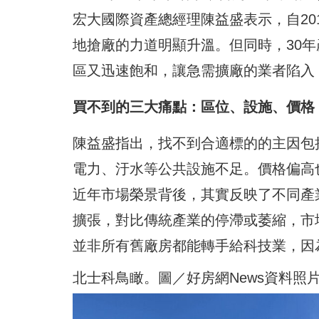
宏大國際資產總經理陳益盛表示，自20
地搶廠的力道明顯升溫。但同時，30
區又迅速飽和，讓急需擴廠的業者陷入
買不到的三大痛點：區位、設施、價格
陳益盛指出，找不到合適標的的主因包
電力、汙水等公共設施不足。價格偏高
近年市場榮景背後，其實反映了不同產
擴張，對比傳統產業的停滯或萎縮，市
並非所有舊廠房都能轉手給科技業，因
北士科鳥瞰。圖／好房網News資料照