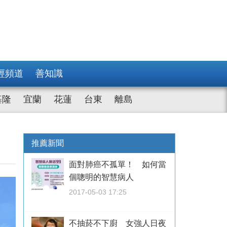
經頻道
善知識
基隆
宜蘭
花蓮
台東
離島
推薦新聞
面對肺癌不孤單！ 如何當
個聰明的智慧病人
2017-05-03 17:25
不抽菸不下廚 女強人日夜