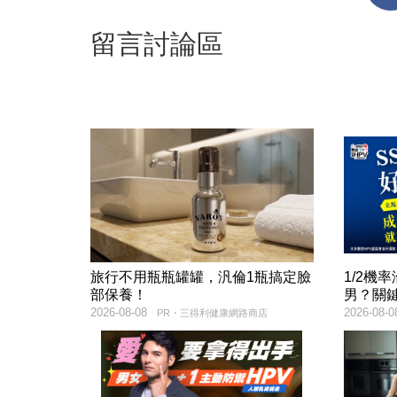
留言討論區
旅行不用瓶瓶罐罐，汎倫1瓶搞定臉
1/2機
部保養！
男？關
2026-08-08
2026-08-0
PR・三得利健康網路商店