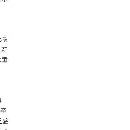
此最
。新
非重
優
年至
益盛