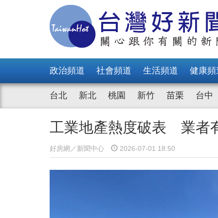
政治頻道
社會頻道
生活頻道
健康頻
台北
新北
桃園
新竹
苗栗
台中
工業地產熱度破表 業者
好房網／新聞中心
2026-07-01 18:50