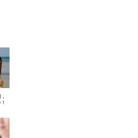
期，
心！