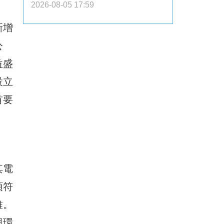
2026-08-05 17:59
新增
公
益盛
設立
首要
其電
須符
維。
與環