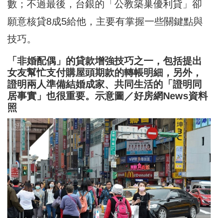
數；不過最後，台銀的「公教築巢優利貸」卻
願意核貸8成5給他，主要有掌握一些關鍵點與
技巧。
「非婚配偶」的貸款增強技巧之一，包括提出
女友幫忙支付購屋頭期款的轉帳明細，另外，
證明兩人準備結婚成家、共同生活的「證明同
居事實」也很重要。示意圖／好房網News資料
照