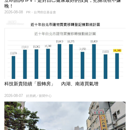
立即諮詢HPV！是對自己健康最好的投資，把握現在不嫌
晚！
2026-08-08
PR・台灣癌症基金會
科技新貴陸續「股轉房」 內湖、南港買氣增
2026-08-07
好房網／新聞中心