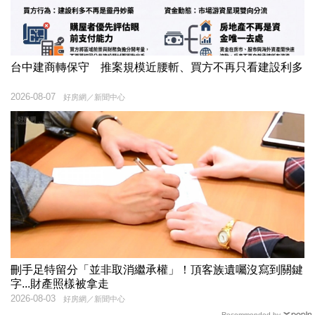
台中建商轉保守 推案規模近腰斬、買方不再只看建設利多
2026-08-07
好房網／新聞中心
刪手足特留分「並非取消繼承權」！頂客族遺囑沒寫到關鍵
字...財產照樣被拿走
2026-08-03
好房網／新聞中心
Recommended by