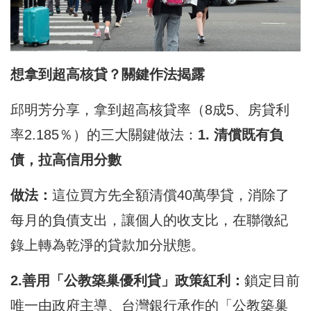
想拿到超高核貸？關鍵作法揭露
邱明芳分享，拿到超高核貸率（8成5、房貸利
率2.185％）的三大關鍵做法：
​1. 清償既有負
債，拉高信用分數
​做法：
這位買方先全額清償40萬學貸，消除了
每月的負債支出，讓個人的收支比，在聯徵紀
錄上轉為乾淨的貸款加分狀態。
2.善用「公教築巢優利貸」政策紅利：
鎖定目前
唯一由政府主導、台灣銀行承作的「公教築巢