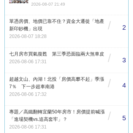
2026-08-07 21:49
單憑房價、地價已靠不住？資金大遷徙「地產
/
2
新印鈔機」出現
2026-08-07 18:28
七月房市買氣復甦 第三季恐面臨兩大煞車皮
/
3
2026-08-06 17:31
超越文山、內湖！北投「房價高攀不起」季漲
/
4
7％ 下一步超車南港
2026-08-06 17:32
專題／高鐵翻轉宜蘭50年房市！房價提前喊漲
/
5
「進場契機vs.追高套牢」？
2026-08-06 17:31