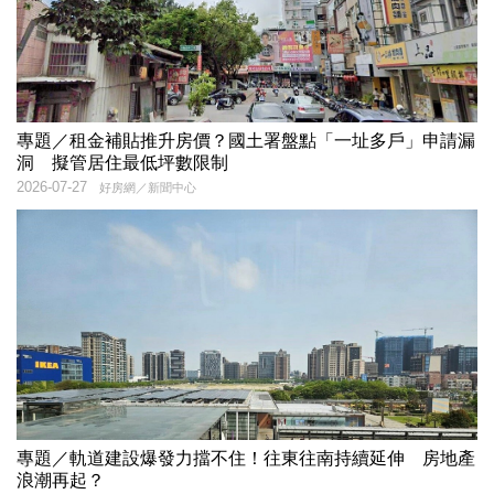
專題／租金補貼推升房價？國土署盤點「一址多戶」申請漏
洞 擬管居住最低坪數限制
2026-07-27
好房網／新聞中心
專題／軌道建設爆發力擋不住！往東往南持續延伸 房地產
浪潮再起？