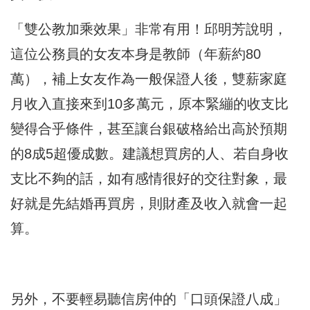
​「雙公教加乘效果」非常有用！邱明芳說明，
這位公務員的女友本身是教師（年薪約80
萬），補上女友作為一般保證人後，雙薪家庭
月收入直接來到10多萬元，原本緊繃的收支比
變得合乎條件，甚至讓台銀破格給出高於預期
的8成5超優成數。建議想買房的人、若自身收
支比不夠的話，如有感情很好的交往對象，最
好就是先結婚再買房，則財產及收入就會一起
算。
另外，​不要輕易聽信房仲的「口頭保證八成」