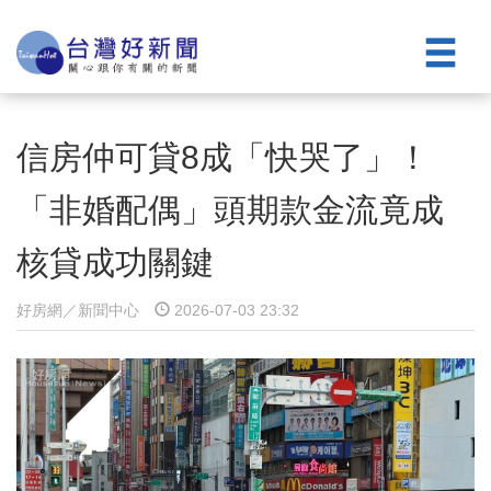
信房仲可貸8成「快哭了」！
「非婚配偶」頭期款金流竟成
核貸成功關鍵
好房網／新聞中心
2026-07-03 23:32