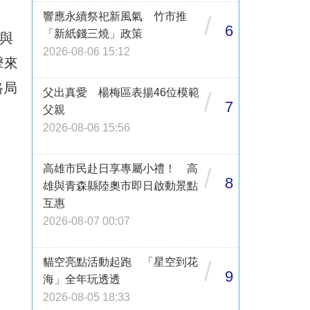
響應永續祭祀新風氣 竹市推
/
6
「新紙錢三燒」政策
與
2026-08-06 15:12
擊來
路局
父出真愛 楊梅區表揚46位模範
/
7
父親
2026-08-06 15:56
高雄市民赴日享專屬小禮！ 高
/
8
雄與青森縣陸奧市即日啟動景點
互惠
2026-08-07 00:07
貓空亮點活動起跑 「星空到花
/
9
海」全年玩透透
2026-08-05 18:33