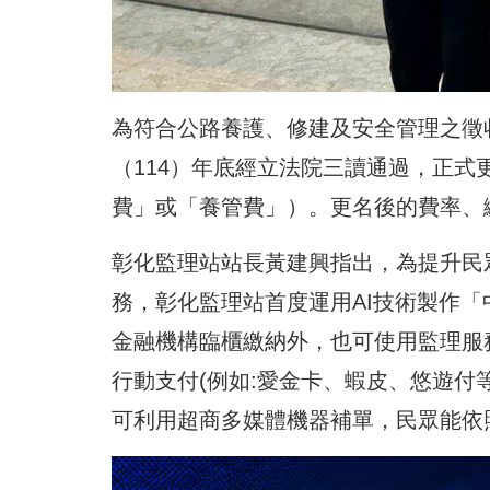
為符合公路養護、修建及安全管理之徵
（114）年底經立法院三讀通過，正
費」或「養管費」）。更名後的費率、
彰化監理站站長黃建興指出，為提升民
務，彰化監理站首度運用AI技術製作
金融機構臨櫃繳納外，也可使用監理服
行動支付(例如:愛金卡、蝦皮、悠遊付
可利用超商多媒體機器補單，民眾能依