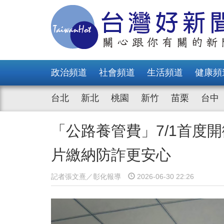
政治頻道
社會頻道
生活頻道
健康頻
台北
新北
桃園
新竹
苗栗
台中
「公路養管費」7/1首度
片繳納防詐更安心
記者張文熹／彰化報導
2026-06-30 22:26