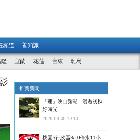
經頻道
善知識
基隆
宜蘭
花蓮
台東
離島
影
推薦新聞
「蓮」映山豬湖 漫遊初秋
好時光
2026-08-08 10:13
桃園5行政區8/10停水11小