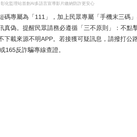
徵 彰化監理站首創AI多語言宣導影片繳納防詐更安心
短碼專屬為「111」，加上民眾專屬「手機末三碼」
訊真偽。提醒民眾請務必遵循「三不原則」：不點
不下載來源不明APP。若接獲可疑訊息，請撥打公
35或165反詐騙專線查證。