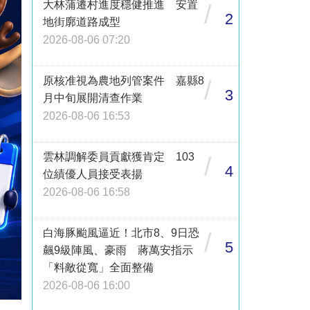
大林蒲遷村進度穩健推進 安置
/
2
地街廓道路成型
2026-08-06 07:20
原核准視為農地列管案件 嘉縣8
/
3
月中旬展開清查作業
2026-08-06 16:53
雲林調解委員貢獻獲肯定 103
/
4
位績優人員接受表揚
2026-08-06 16:58
白海豚颱風逼近！北市8、9日恐
/
5
飆9級陣風、豪雨 蔣萬安指示
「料敵從寬」全面整備
2026-08-06 16:00