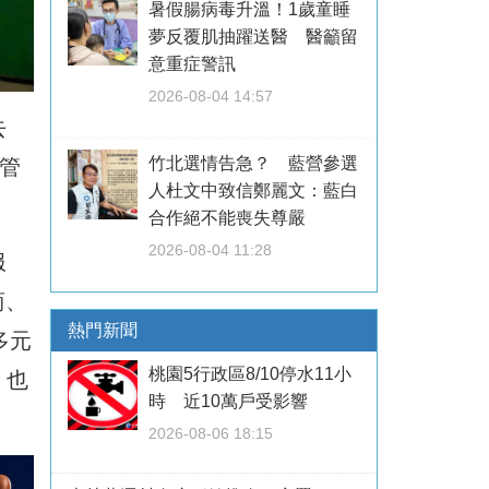
暑假腸病毒升溫！1歲童睡
夢反覆肌抽躍送醫 醫籲留
意重症警訊
2026-08-04 14:57
去
竹北選情告急？ 藍營參選
管
人杜文中致信鄭麗文：藍白
合作絕不能喪失尊嚴
2026-08-04 11:28
服
商、
熱門新聞
多元
桃園5行政區8/10停水11小
，也
時 近10萬戶受影響
2026-08-06 18:15