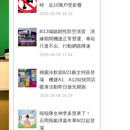
時 近10萬戶受影響
2026-08-06 18:15
8/13城鎮韌性防空演習 演
練期間機捷正常營運、車站
只進不出、行動網路降速
2026-08-06 17:44
桃園冷飲節8/21藝文特區登
場 機捷A1、A12站快閃店
暖身活動即日搶先開跑
2026-08-06 16:29
啦啦隊女神李多慧來了！
石岡熱氣球嘉年華8/22起登
場