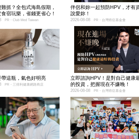
費難抓？全包式海島假期，
伴侶和妳一起預防HPV，才有
定食宿玩樂，省錢更省心！
說愛妳！
8
2026-08-08
PR・Club Med Taiwan
PR・台灣癌症基金會
要帶這瓶，氣色好明亮
立即諮詢HPV！是對自己健康
的投資，把握現在不嫌晚！
8
PR・三得利健康網路商店
2026-08-08
PR・台灣癌症基金會