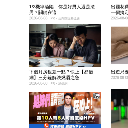
1/2機率淪陷！你是好男人還是渣
出國花
男？關鍵在這
一價搞
2026-08-08
2026-08-0
PR・台灣癌症基金會
下個月房租差一點？快上【易借
出遊只
網】三分鐘解決燃眉之急
2026-08-0
2026-08-08
PR・易借網