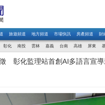
道
旅遊頻道
地方頻道
市場快訊
房產頻道
財
彰化
南投
雲林
嘉義
台南
高雄
屏東
開徵 彰化監理站首創AI多語言宣導