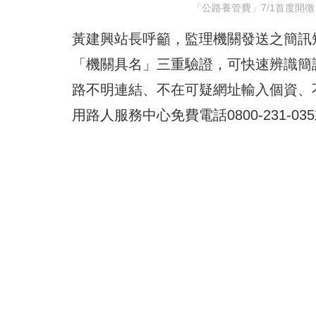
「公路養管費」7/1首度開
黃建興站長呼籲，監理機關發送之簡訊
「機關具名」三重驗證，可快速辨識簡
路不明連結、不在可疑網址輸入個資、
用路人服務中心免費電話0800-231-0