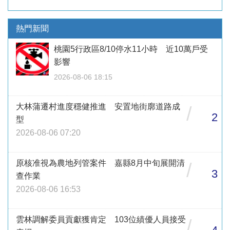
熱門新聞
桃園5行政區8/10停水11小時 近10萬戶受
影響
2026-08-06 18:15
大林蒲遷村進度穩健推進 安置地街廓道路成
/
2
型
2026-08-06 07:20
原核准視為農地列管案件 嘉縣8月中旬展開清
/
3
查作業
2026-08-06 16:53
雲林調解委員貢獻獲肯定 103位績優人員接受
/