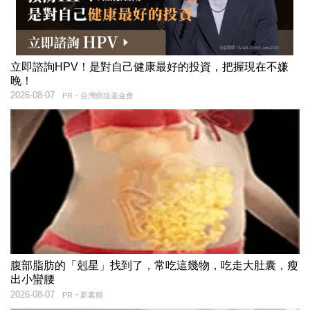
立即諮詢HPV！是對自己健康最好的投資，把握現在不嫌
晚！
2026-08-07
PR・台灣癌症基金會
腹部脂肪的「剋星」找到了，常吃這幾物，吃走大肚囊，瘦
出小蠻腰
2026-08-07
PR・新素簡