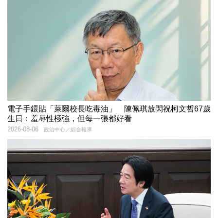
電子手鐶貼「萊爾校長吃毒油」 陳佩琪放閃祝柯文哲67歲
生日：羞辱性極強，但每一張都好看
2026-08-06
政治中心／綜合報導