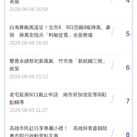
4
表揚
2026-08-06 16:58
白海豚颱風逼近！北市8、9日恐飆9級陣風、豪
/
5
雨 蔣萬安指示「料敵從寬」全面整備
2026-08-06 16:00
響應永續祭祀新風氣 竹市推「新紙錢三燒」
/
6
政策
2026-08-06 15:12
老宅延壽9/11截止申請 南市府加強宣導與駐
/
7
點輔導
2026-08-05 11:27
高雄市民赴日享專屬小禮！ 高雄與青森縣陸
/
8
奧市即日啟動景點互惠