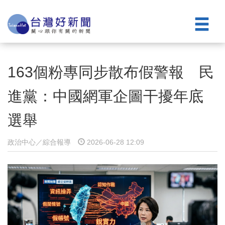
163個粉專同步散布假警報 民
進黨：中國網軍企圖干擾年底
選舉
政治中心／綜合報導
2026-06-28 12:09