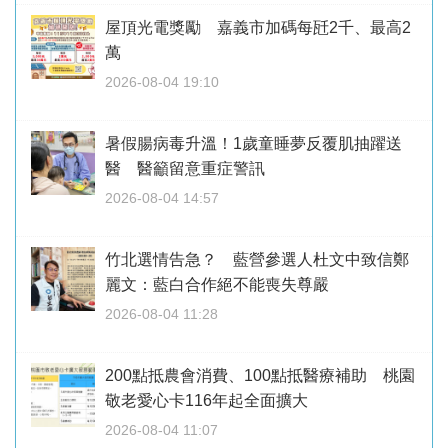
屋頂光電獎勵 嘉義市加碼每瓩2千、最高2
萬
2026-08-04 19:10
暑假腸病毒升溫！1歲童睡夢反覆肌抽躍送
醫 醫籲留意重症警訊
2026-08-04 14:57
竹北選情告急？ 藍營參選人杜文中致信鄭
麗文：藍白合作絕不能喪失尊嚴
2026-08-04 11:28
200點抵農會消費、100點抵醫療補助 桃園
敬老愛心卡116年起全面擴大
2026-08-04 11:07