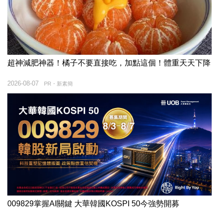
超神減肥神器！橘子不要直接吃，加點這個！體重天天下降
2026-08-07
PR・新素簡
009829掌握AI關鍵 大華韓國KOSPI 50今強勢開募