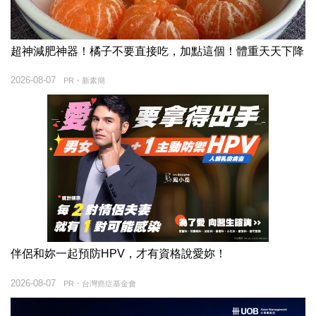
超神減肥神器！橘子不要直接吃，加點這個！體重天天下降
2026-08-07
PR・新素簡
伴侶和妳一起預防HPV，才有資格說愛妳！
2026-08-07
PR・台灣癌症基金會