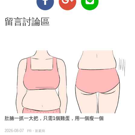
留言討論區
肚腩一抓一大把，只需1個雞蛋，用一個瘦一個
2026-08-07
PR・新素簡