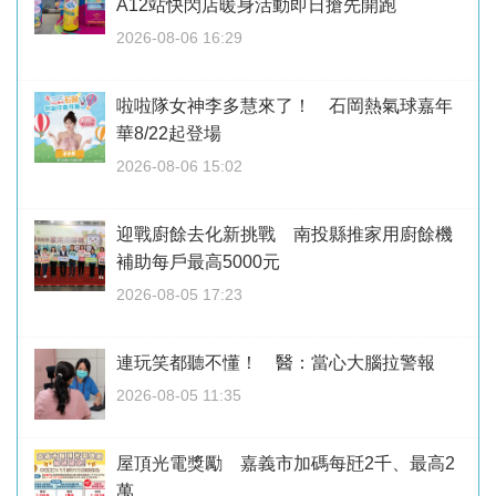
A12站快閃店暖身活動即日搶先開跑
2026-08-06 16:29
啦啦隊女神李多慧來了！ 石岡熱氣球嘉年
華8/22起登場
2026-08-06 15:02
迎戰廚餘去化新挑戰 南投縣推家用廚餘機
補助每戶最高5000元
2026-08-05 17:23
連玩笑都聽不懂！ 醫：當心大腦拉警報
2026-08-05 11:35
屋頂光電獎勵 嘉義市加碼每瓩2千、最高2
萬