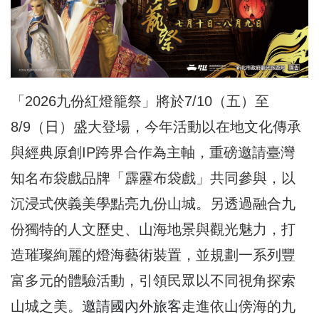
「2026九份紅燈籠祭」將於7/10（五）至
8/9（日）盛大登場，今年活動以在地文化傳承
與經典原創IP跨界合作為主軸，重磅邀請臺灣
知名布袋戲品牌「霹靂布袋戲」共同參與，以
沉浸式俠義美學點亮九份山城。另透過融合九
份獨特的人文歷史、山海地景與觀光魅力，打
造璀璨絢麗的燈海藝術裝置，並規劃一系列豐
富多元的體驗活動，引領民眾以不同視角探索
山城之美。
邀請國內外旅客
走進依山傍海的九