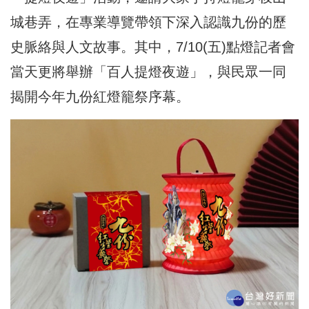
城巷弄，在專業導覽帶領下深入認識九份的歷
史脈絡與人文故事。其中，7/10(五)點燈記者會
當天更將舉辦「百人提燈夜遊」，與民眾一同
揭開今年九份紅燈籠祭序幕。