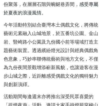
份聚落，在層層石階與蜿蜒巷弄間，
感受專屬
於夏夜的浪漫風情
。
今年活動特別結合臺灣本土偶戲文化，將傳統
藝術元素融入山城地景，於五番坑公園、金山
岩、豎崎路小公園及九份國小前等場域打造主
題藝術裝置。透過繽紛燈光設計與經典偶戲角
色意象，巧妙串聯傳統藝術與地方文化，不僅
為九份夜間景觀增添嶄新風貌，也讓遊客在漫
步山城之際，近距離感受偶戲文化的獨特魅力
與創新演繹。
活動期間每逢週末亦將推出深受民眾喜愛的
「提燈夜遊」活動，邀請大家手持燈籠穿梭山