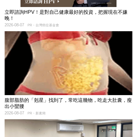
立即諮詢HPV！是對自己健康最好的投資，把握現在不嫌
晚！
2026-08-07
PR・台灣癌症基金會
腹部脂肪的「剋星」找到了，常吃這幾物，吃走大肚囊，瘦
出小蠻腰
2026-08-07
PR・新素簡