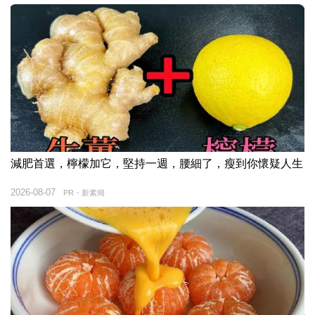
減肥首選，檸檬加它，堅持一週，腰細了，瘦到你懷疑人生
2026-08-07
PR・新素簡