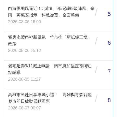
白海豚颱風逼近！北市8、9日恐飆9級陣風、豪
/
5
雨 蔣萬安指示「料敵從寬」全面整備
2026-08-06 16:00
響應永續祭祀新風氣 竹市推「新紙錢三燒」
/
6
政策
2026-08-06 15:12
老宅延壽9/11截止申請 南市府加強宣導與駐
/
7
點輔導
2026-08-05 11:27
高雄市民赴日享專屬小禮！ 高雄與青森縣陸
/
8
奧市即日啟動景點互惠
2026-08-07 00:07