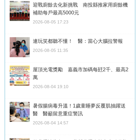
迎戰廚餘去化新挑戰 南投縣推家用廚餘機
補助每戶最高5000元
2026-08-05 17:23
連玩笑都聽不懂！ 醫：當心大腦拉警報
2026-08-05 11:35
屋頂光電獎勵 嘉義市加碼每瓩2千、最高2
萬
2026-08-04 19:10
暑假腸病毒升溫！1歲童睡夢反覆肌抽躍送
醫 醫籲留意重症警訊
2026-08-04 14:57