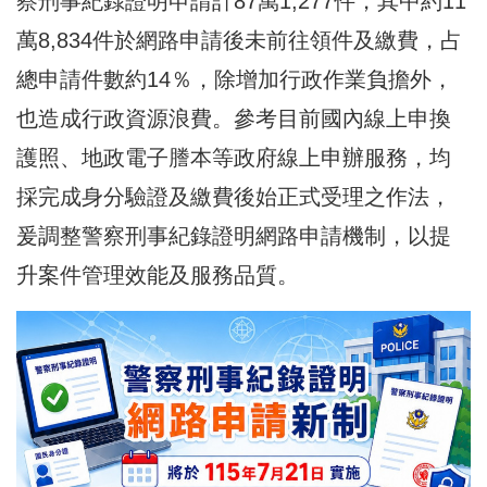
察刑事紀錄證明申請計87萬1,277件，其中約11
萬8,834件於網路申請後未前往領件及繳費，占
總申請件數約14％，除增加行政作業負擔外，
也造成行政資源浪費。參考目前國內線上申換
護照、地政電子謄本等政府線上申辦服務，均
採完成身分驗證及繳費後始正式受理之作法，
爰調整警察刑事紀錄證明網路申請機制，以提
升案件管理效能及服務品質。