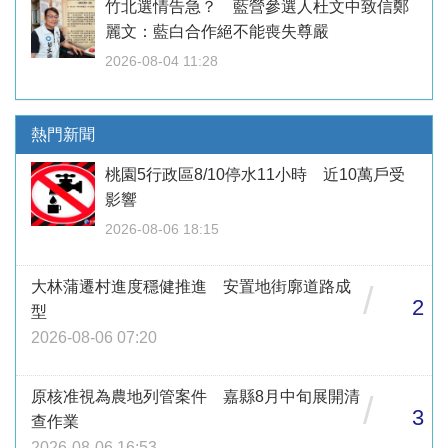
竹北選情告急？ 藍營參選人杜文中致信鄭
麗文：藍白合作絕不能喪失尊嚴
2026-08-04 11:28
熱門新聞
桃園5行政區8/10停水11小時 近10萬戶受
影響
2026-08-06 18:15
大林蒲遷村進度穩健推進 安置地街廓道路成
/
2
型
2026-08-06 07:20
原核准視為農地列管案件 嘉縣8月中旬展開清
/
3
查作業
2026-08-06 16:53