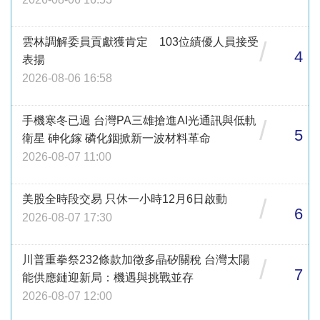
雲林調解委員貢獻獲肯定 103位績優人員接受
/
4
表揚
2026-08-06 16:58
手機寒冬已過 台灣PA三雄搶進AI光通訊與低軌
/
5
衛星 砷化鎵 磷化銦掀新一波材料革命
2026-08-07 11:00
美股全時段交易 只休一小時12月6日啟動
/
6
2026-08-07 17:30
川普重拳祭232條款加徵多晶矽關稅 台灣太陽
/
7
能供應鏈迎新局：機遇與挑戰並存
2026-08-07 12:00