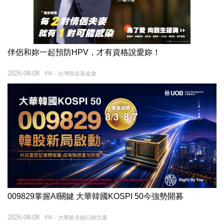
伴侶和妳一起預防HPV，才有資格說愛妳！
2026-08-08
PR・台灣癌症基金會
009829掌握AI關鍵 大華韓國KOSPI 50今強勢開募
2026-08-08
PR・大華銀全能行銷方案