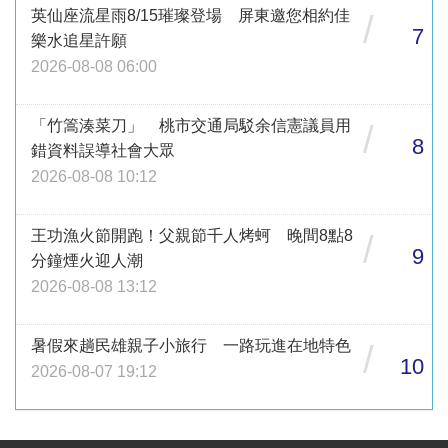
英仙座流星雨8/15璀璨登場 屏東邀您相約佳
/
7
樂水追星許願
2026-08-08 06:00
「竹篙湊菜刀」 桃市交通局駁余信憲議員用
/
8
錯資料誤導社會大眾
2026-08-08 10:12
王功漁火節開跑！父親節千人烤蚵 晚間8點8
/
9
分鐘煙火迎人潮
2026-08-08 13:12
暑假來趟民雄親子小旅行 一路玩進在地特色
/
10
2026-08-07 19:12