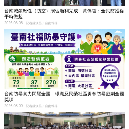
台南城鎮韌性（防空）演習順利完成 黃偉哲：全民防護從
平時做起
2026-08-08
記者莊漢昌／台南報導
台南防暴實力閃耀全國 環湖及民榮社區勇奪防暴戲劇全國
獎項
2026-08-09
記者莊漢昌／台南報導