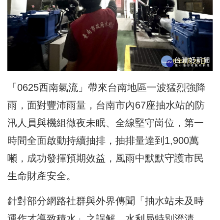
「0625西南氣流」帶來台南地區一波猛烈強降
雨，面對豐沛雨量，台南市內67座抽水站的防
汛人員與機組徹夜未眠、全線堅守崗位，第一
時間全面啟動持續抽排，抽排量達到1,900萬
噸，成功發揮預期效益，風雨中默默守護市民
生命財產安全。
針對部分網路社群與外界傳聞「抽水站未及時
運作才導致積水」之誤解，水利局特別澄清，