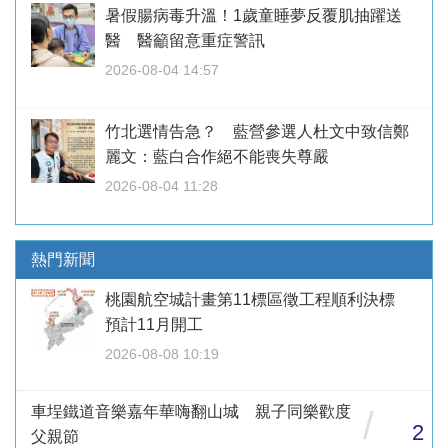
暑假腸病毒升溫！1歲童睡夢反覆肌抽躍送
醫 醫籲留意重症警訊
2026-08-04 14:57
竹北選情告急？ 藍營參選人杜文中致信鄭
麗文：藍白合作絕不能喪失尊嚴
2026-08-04 11:28
熱門新聞
桃園航空城計畫第11標區徵工程順利決標
預計11月開工
2026-08-08 10:19
車埕鐵道音樂嘉年華嗨翻山城 親子同樂歡度
/
2
父親節