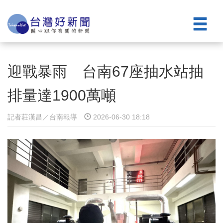
迎戰暴雨 台南67座抽水站抽
排量達1900萬噸
記者莊漢昌／台南報導
2026-06-30 18:18