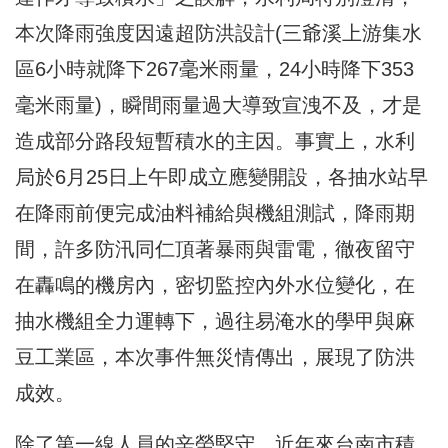
本次降雨強度因遠超防洪設計(三爺溪上游集水
區6小時就降下267毫米雨量，24小時降下353
毫米雨量)，瞬間雨量過大導致宣洩不及，才是
造成部分路段短暫積水的主因。事實上，水利
局於6月25日上午即成立應變開設，各抽水站早
在降雨前便完成油料補給與機組測試，降雨期
間，許多防汛同仁頂著暴雨與雷電，徹夜留守
在轟鳴的機房內，密切監控內外水位變化，在
抽水機組全力運轉下，過往易淹水的學甲與麻
豆工業區，本次事件無災情傳出，展現了防洪
成效。
除了第一線人員的辛勞堅守，近年來台南市積