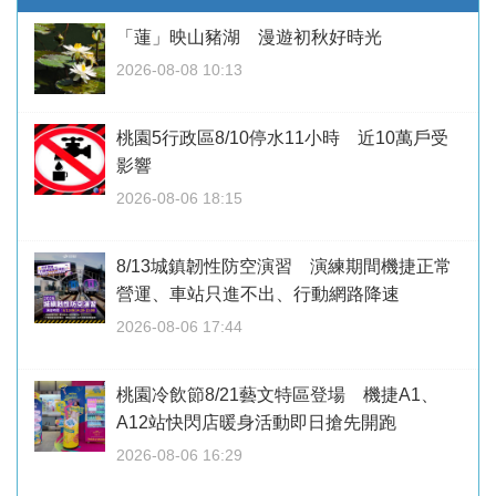
「蓮」映山豬湖 漫遊初秋好時光
2026-08-08 10:13
桃園5行政區8/10停水11小時 近10萬戶受
影響
2026-08-06 18:15
8/13城鎮韌性防空演習 演練期間機捷正常
營運、車站只進不出、行動網路降速
2026-08-06 17:44
桃園冷飲節8/21藝文特區登場 機捷A1、
A12站快閃店暖身活動即日搶先開跑
2026-08-06 16:29