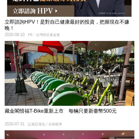
立即諮詢HPV！是對自己健康最好的投資，把握現在不嫌
晚！
2026-08-10
PR・台灣癌症基金會
藏金閣惜福T-Bike重新上市 每輛只要新臺幣500元
2026-07-31
記者莊漢昌／台南報導