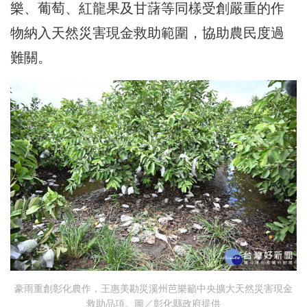
樂、葡萄、紅龍果及甘藷等同樣受創嚴重的作
物納入天然災害現金救助範圍，協助農民度過
難關。
豪雨重創彰化農作，王惠美勘災溪州芭樂籲中央擴大天然災害現金
救助品項。圖／彰化縣政府提供