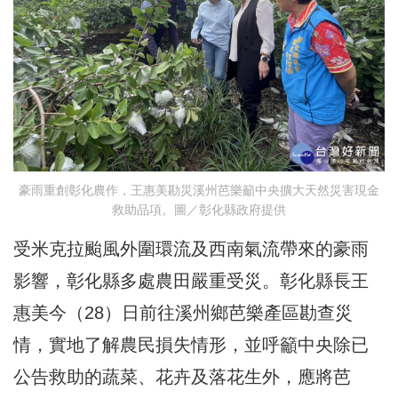
豪雨重創彰化農作，王惠美勘災溪州芭樂籲中央擴大天然災害現金
救助品項。圖／彰化縣政府提供
受米克拉颱風外圍環流及西南氣流帶來的豪雨
影響，彰化縣多處農田嚴重受災。彰化縣長王
惠美今（28）日前往溪州鄉芭樂產區勘查災
情，實地了解農民損失情形，並呼籲中央除已
公告救助的蔬菜、花卉及落花生外，應將芭