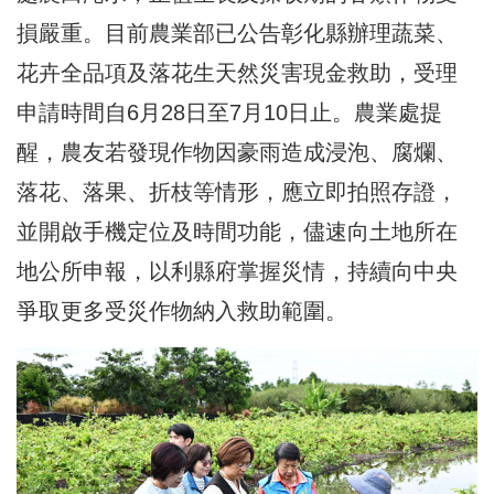
損嚴重。目前農業部已公告彰化縣辦理蔬菜、
花卉全品項及落花生天然災害現金救助，受理
申請時間自6月28日至7月10日止。農業處提
醒，農友若發現作物因豪雨造成浸泡、腐爛、
落花、落果、折枝等情形，應立即拍照存證，
並開啟手機定位及時間功能，儘速向土地所在
地公所申報，以利縣府掌握災情，持續向中央
爭取更多受災作物納入救助範圍。