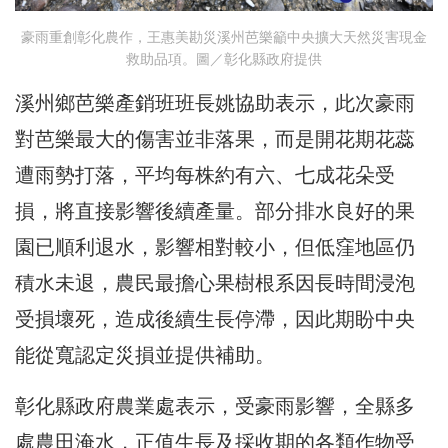
豪雨重創彰化農作，王惠美勘災溪州芭樂籲中央擴大天然災害現金
救助品項。圖／彰化縣政府提供
溪州鄉芭樂產銷班班長姚協助表示，此次豪雨
對芭樂最大的傷害並非落果，而是開花期花蕊
遭雨勢打落，平均每株約有六、七成花朵受
損，將直接影響後續產量。部分排水良好的果
園已順利退水，影響相對較小，但低窪地區仍
積水未退，農民最擔心果樹根系因長時間浸泡
受損壞死，造成後續生長停滯，因此期盼中央
能從寬認定災損並提供補助。
彰化縣政府農業處表示，受豪雨影響，全縣多
處農田淹水，正值生長及採收期的各類作物受