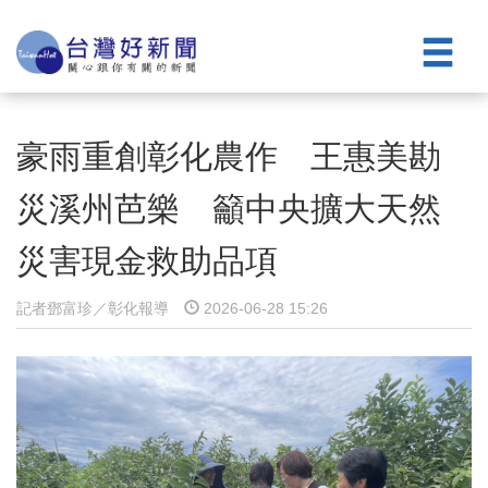
豪雨重創彰化農作 王惠美勘
災溪州芭樂 籲中央擴大天然
災害現金救助品項
記者鄧富珍／彰化報導
2026-06-28 15:26