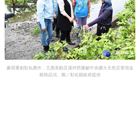
豪雨重創彰化農作，王惠美勘災溪州芭樂籲中央擴大天然災害現金
救助品項。圖／彰化縣政府提供