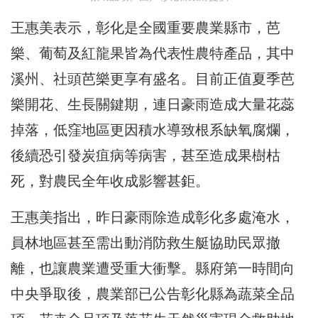
王惠美表示，彰化是全國重要農業縣市，芭
樂、葡萄及紅龍果皆為代表性農特產品，其中
溪州、社頭芭樂更享有盛名。目前正值夏季芭
樂開花、生長關鍵期，連日豪雨造成大量花蕊
掉落，低窪地區更因積水導致根系缺氧腐爛，
後續恐引發炭疽病等病害，甚至造成果樹枯
死，對農民全年收成影響甚鉅。
王惠美指出，昨日豪雨除造成彰化多處淹水，
員林地區甚至需出動消防救生艇協助民眾撤
離，也讓農業遭受重大衝擊。縣府第一時間向
中央爭取後，農業部已公告彰化縣為蔬菜全品