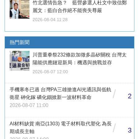
竹北選情告急？ 藍營參選人杜文中致信鄭
麗文：藍白合作絕不能喪失尊嚴
2026-08-04 11:28
熱門新聞
川普重拳祭232條款加徵多晶矽關稅 台灣太
陽能供應鏈迎新局：機遇與挑戰並存
2026-08-07 12:00
手機寒冬已過 台灣PA三雄搶進AI光通訊與低軌
/
2
衛星 砷化鎵 磷化銦掀新一波材料革命
2026-08-07 11:00
AI材料缺貨 南亞(1303) 電子材料取代塑化 為長
/
3
期成長主軸