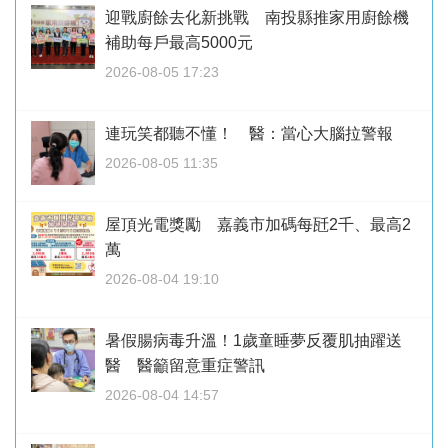
迎戰廚餘去化新挑戰 南投縣推家用廚餘機
補助每戶最高5000元
2026-08-05 17:23
連玩笑都聽不懂！ 醫：當心大腦拉警報
2026-08-05 11:35
屋頂光電獎勵 嘉義市加碼每瓩2千、最高2
萬
2026-08-04 19:10
暑假腸病毒升溫！1歲童睡夢反覆肌抽躍送
醫 醫籲留意重症警訊
2026-08-04 14:57