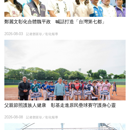
鄭麗文彰化合體魏平政 喊話打造「台灣第七都」
2026-08-03
記者鄧富珍／彰化報導
父親節照護族人健康 彰基走進原民壘球賽守護身心靈
2026-08-08
記者鄧富珍／彰化報導