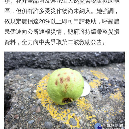
項、花卉全品項及落花生天然災害現金救助地
區，但仍有許多受災作物尚未納入。她強調，
依規定農損達20%以上即可申請救助，呼籲農
民儘速向公所通報災情，縣府將持續彙整災損
資料，全力向中央爭取第二波救助公告。