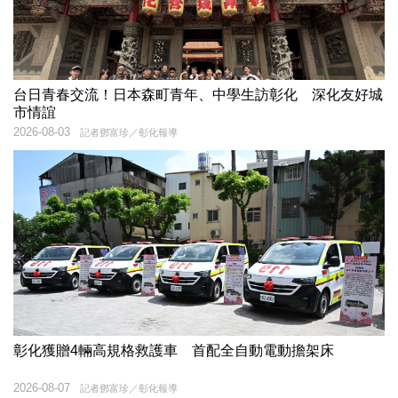
台日青春交流！日本森町青年、中學生訪彰化 深化友好城
市情誼
2026-08-03
記者鄧富珍／彰化報導
彰化獲贈4輛高規格救護車 首配全自動電動擔架床
2026-08-07
記者鄧富珍／彰化報導