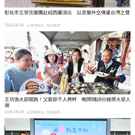
彰化市立管弦樂團赴紐西蘭演出 以音樂外交傳遞台灣之聲
2026-08-05
記者鄧富珍／彰化報導
王功漁火節開跑！父親節千人烤蚵 晚間8點8分鐘煙火迎人
潮
2026-08-08
記者鄧富珍／彰化報導