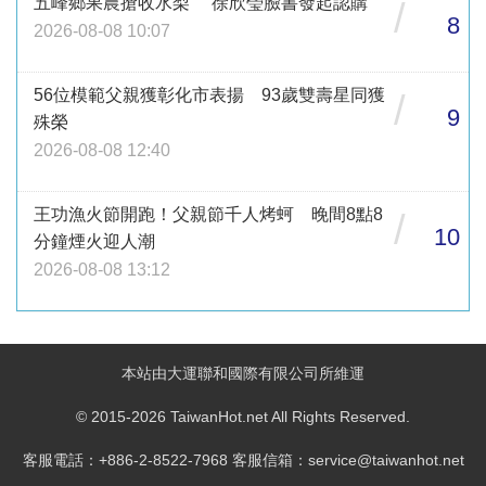
五峰鄉果農搶收水梨 徐欣瑩臉書發起認購
/
8
2026-08-08 10:07
56位模範父親獲彰化市表揚 93歲雙壽星同獲
/
9
殊榮
2026-08-08 12:40
王功漁火節開跑！父親節千人烤蚵 晚間8點8
/
10
分鐘煙火迎人潮
2026-08-08 13:12
本站由大運聯和國際有限公司所維運
© 2015-2026 TaiwanHot.net All Rights Reserved.
客服電話：+886-2-8522-7968 客服信箱：service@taiwanhot.net