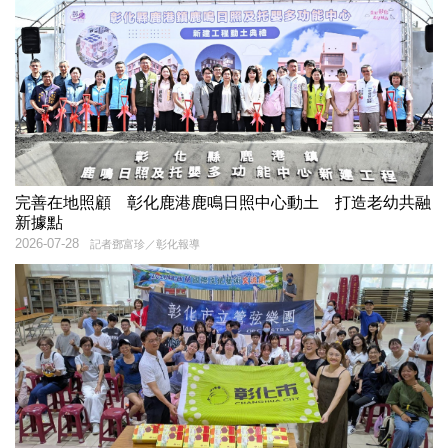
完善在地照顧 彰化鹿港鹿鳴日照中心動土 打造老幼共融
新據點
2026-07-28
記者鄧富珍／彰化報導