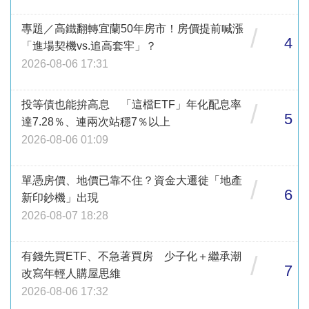
專題／高鐵翻轉宜蘭50年房市！房價提前喊漲
/
4
「進場契機vs.追高套牢」？
2026-08-06 17:31
投等債也能拚高息 「這檔ETF」年化配息率
/
5
達7.28％、連兩次站穩7％以上
2026-08-06 01:09
單憑房價、地價已靠不住？資金大遷徙「地產
/
6
新印鈔機」出現
2026-08-07 18:28
有錢先買ETF、不急著買房 少子化＋繼承潮
/
7
改寫年輕人購屋思維
2026-08-06 17:32