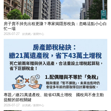
房子賣不掉先出租更賺？專家揭隱形稅負：忽略這點小心白
忙一場
2026-07-27
好房網／新聞中心
專題／繳21萬遺產稅、能省43萬土增稅 國稅局不會主動
提醒的節稅關鍵
2026-07-17
好房網／新聞中心