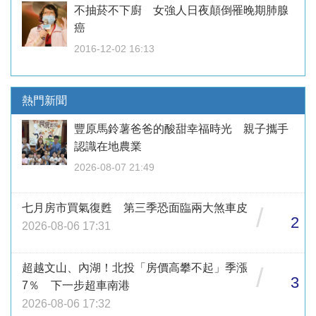
不抽菸不下廚 女強人日夜顛倒罹晚期肺腺
癌
2016-12-02 16:13
熱門新聞
豐原馬鈴薯爸爸的酸甜幸福時光 親子攜手
認識在地農業
2026-08-07 21:49
七月房市買氣復甦 第三季恐面臨兩大煞車皮
/
2
2026-08-06 17:31
超越文山、內湖！北投「房價高攀不起」季漲
/
3
7％ 下一步超車南港
2026-08-06 17:32