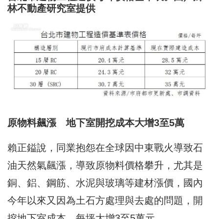
林不動產研究室提供
原物料飆漲 地下室開挖成本大增3至5萬
賴正鎰說，同業抱怨在全球因中東戰火導致石
油天然氣飆漲，導致原物料價格攀升，尤其是
銅、鋁、鋼筋、水泥與玻璃等建材漲價，國內
今年以來又因為土石方處理與去處的問題，開
挖地下室成本，每坪大增3至5萬元。