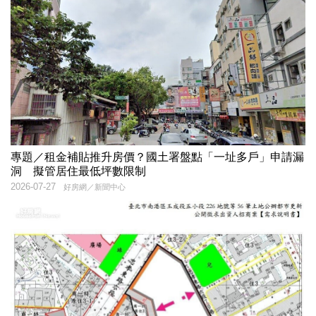
專題／租金補貼推升房價？國土署盤點「一址多戶」申請漏
洞 擬管居住最低坪數限制
2026-07-27
好房網／新聞中心