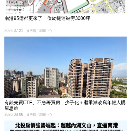
南港95億都更來了 位於捷運站旁3000坪
2026-07-21
好房網／新聞中心
有錢先買ETF、不急著買房 少子化＋繼承潮改寫年輕人購
屋思維
2026-08-06
好房網／新聞中心