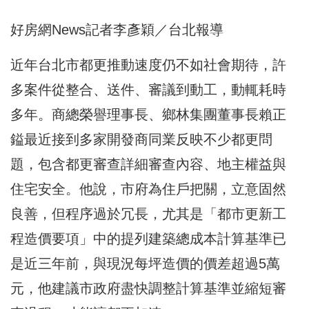
好房網News記者李彥穎／台北報導
近年台北市都更推動速度仍不如社會期待，許
多案件從整合、送件、審議到動工，動輒耗時
多年。商總榮譽理事長、鄉林集團董事長賴正
鎰最近接到多家開發商同業反映不少都更問
題，包含都更審查詳細審查內容、地主權益與
住宅安全。他說，市府為住戶把關，立意固然
良善，但程序過於冗長，尤其是「都市更新工
程造價要項」中的提列建築總成本計算基準已
是近三年前，與現況每坪造價的價差超過5萬
元，他建議市政府盡快調整計算基準並縮短審