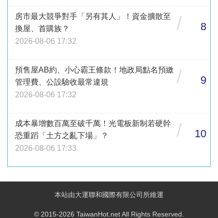
房市最大競爭對手「另有其人」！資金擴散至
/
8
換屋、首購族？
2026-08-06 17:32
預售屋AB約、小心霸王條款！地政局點名預繳
/
9
管理費、公設驗收最常違規
2026-08-06 17:32
成本暴增數百萬至破千萬！光電板新制若硬幹
/
10
恐重蹈「土方之亂下場」？
2026-08-06 17:33
本站由大運聯和國際有限公司所維運
© 2015-2026 TaiwanHot.net All Rights Reserved.