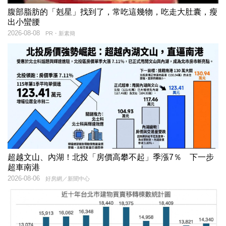
腹部脂肪的「剋星」找到了，常吃這幾物，吃走大肚囊，瘦
出小蠻腰
2026-08-08
PR・新素簡
超越文山、內湖！北投「房價高攀不起」季漲7％ 下一步
超車南港
2026-08-06
好房網／新聞中心