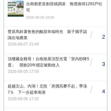
台南都更首創容積調派 無償換得1293戶社
宅
2026-08-05 18:00
豐原馬鈴薯爸爸的酸甜幸福時光 親子攜手認
/
2
識在地農業
2026-08-07 21:49
頂樓藏金雞母！台南推屋頂型光電「室內秒降5
/
3
度」 開創20年穩定被動收入
2026-08-05 17:59
超越文山、內湖！北投「房價高攀不起」季漲
/
4
7％ 下一步超車南港
2026-08-06 17:32