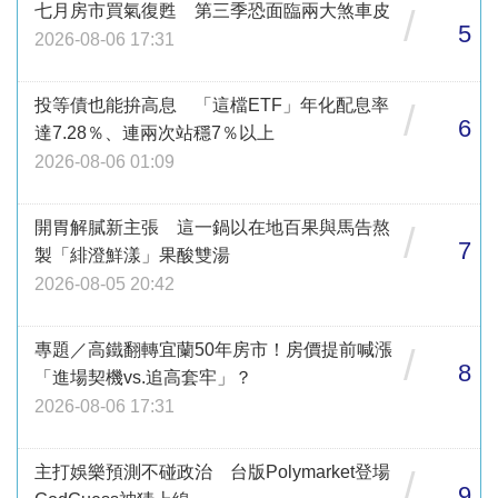
七月房市買氣復甦 第三季恐面臨兩大煞車皮
/
5
2026-08-06 17:31
投等債也能拚高息 「這檔ETF」年化配息率
/
6
達7.28％、連兩次站穩7％以上
2026-08-06 01:09
開胃解膩新主張 這一鍋以在地百果與馬告熬
/
7
製「緋澄鮮漾」果酸雙湯
2026-08-05 20:42
專題／高鐵翻轉宜蘭50年房市！房價提前喊漲
/
8
「進場契機vs.追高套牢」？
2026-08-06 17:31
主打娛樂預測不碰政治 台版Polymarket登場
/
9