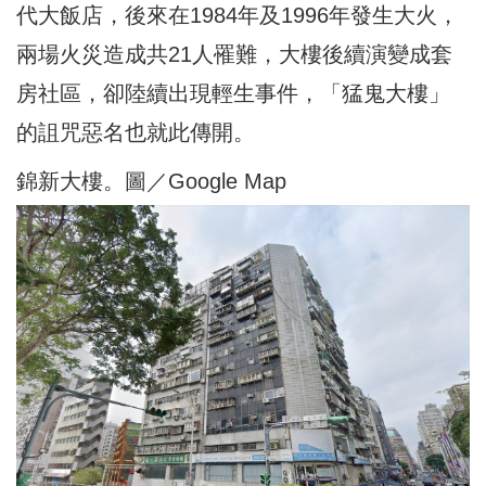
代大飯店，後來在1984年及1996年發生大火，
兩場火災造成共21人罹難，大樓後續演變成套
房社區，卻陸續出現輕生事件，「猛鬼大樓」
的詛咒惡名也就此傳開。
錦新大樓。圖／Google Map