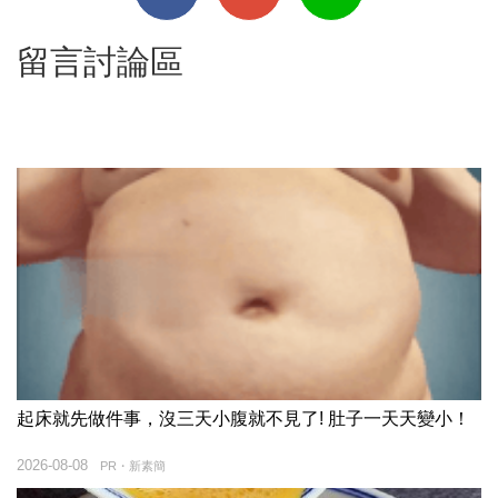
留言討論區
起床就先做件事，沒三天小腹就不見了! 肚子一天天變小！
2026-08-08
PR・新素簡