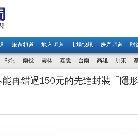
道
旅遊頻道
地方頻道
市場快訊
房產頻道
財
彰化
南投
雲林
嘉義
台南
高雄
屏東
你不能再錯過150元的先進封裝「隱