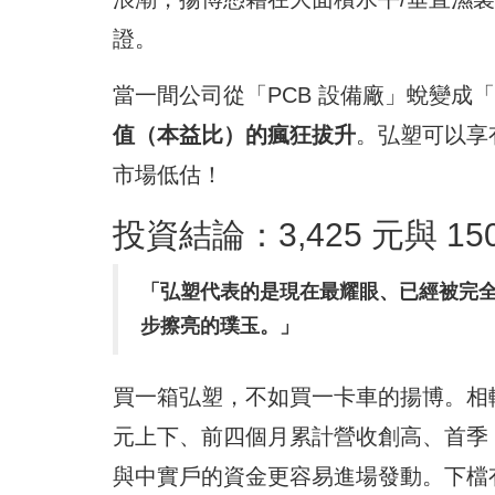
證。
當一間公司從「PCB 設備廠」蛻變成
值（本益比）的瘋狂拔升
。弘塑可以享有
市場低估！
投資結論：3,425 元與 1
「弘塑代表的是現在最耀眼、已經被完
步擦亮的璞玉。」
買一箱弘塑，不如買一卡車的揚博。相較
元上下、前四個月累計營收創高、首季 EP
與中實戶的資金更容易進場發動。下檔