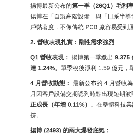
揚博最新公布的
第一季（26Q1）毛利率達
揚博在「自製高階設備」與「日系半導
戶黏著度，不像傳統 PCB 廠容易受
2. 營收表現扎實：剛性需求強烈
Q1 營收表現：
揚博第一季繳出
9.375
達 1.24%
。單季稅後淨利 1.59 億元
4 月營收動態：
最新公布的 4 月營收
月因客戶設備交期認列時點出現短期波
正成長（年增 0.11%）
。在整體科技業
撐。
揚博 (2493) 的兩大爆發底氣：