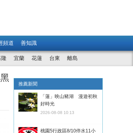
經頻道
善知識
基隆
宜蘭
花蓮
台東
離島
形黑
推薦新聞
「蓮」映山豬湖 漫遊初秋
好時光
2026-08-08 10:13
桃園5行政區8/10停水11小