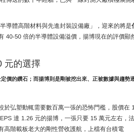
「半導體高階材料與先進封裝設備廠」，迎來的將是
 40-50 倍的半導體設備溢價，揚博現在的評價顯
50 元的選擇
全定價的鑽石；而揚博則是剛被挖出來、正被數據與趨勢
於弘塑動輒需要數百萬一張的恐怖門檻，股價在 1
S 達 1.26 元的揚博，一張只要 15 萬元左右，
有高階載板老大的剛性營收護航，上檔有台積電