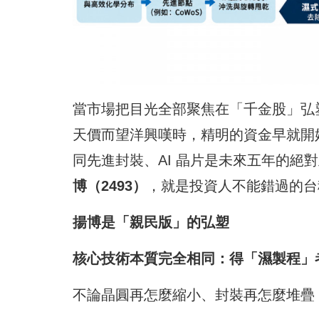
當市場把目光全部聚焦在「千金股」弘塑 (3
天價而望洋興嘆時，精明的資金早就開
同先進封裝、AI 晶片是未來五年的絕對
博（2493）
，就是投資人不能錯過的台
揚博是「親民版」的弘塑
核心技術本質完全相同：得「濕製程」
不論晶圓再怎麼縮小、封裝再怎麼堆疊