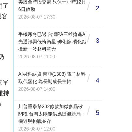
美股全時段交易 只休一小時12月
/
明了
2
6日啟動
與客
2026-08-07 17:30
手機寒冬已過 台灣PA三雄搶進AI
/
3
光通訊與低軌衛星 砷化鎵 磷化銦
掀新一波材料革命
仍
2026-08-07 11:00
AI材料缺貨 南亞(1303) 電子材料
/
4
取代塑化 為長期成長主軸
管單
2026-08-07 14:00
維持
支
川普重拳祭232條款加徵多晶矽
/
5
關稅 台灣太陽能供應鏈迎新局：
機遇與挑戰並存
2026-08-07 12:00