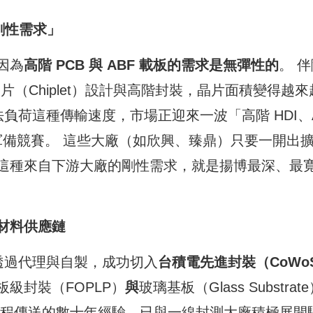
剛性需求」
因為
高階 PCB 與 ABF 載板的需求是無彈性的
。 
向小晶片（Chiplet）設計與高階封裝，晶片面積變得越來
法負荷這種傳輸速度，市場正迎來一波「高階 HDI、A
面軍備競賽。 這些大廠（如欣興、臻鼎）只要一開出
這種來自下游大廠的剛性需求，就是揚博最深、最
材料供應鏈
極透過代理與自製，成功切入
台積電先進封裝（CoWo
級封裝（FOPLP）
與
玻璃基板（Glass Substrat
製程傳送的數十年經驗，已與一線封測大廠積極展開