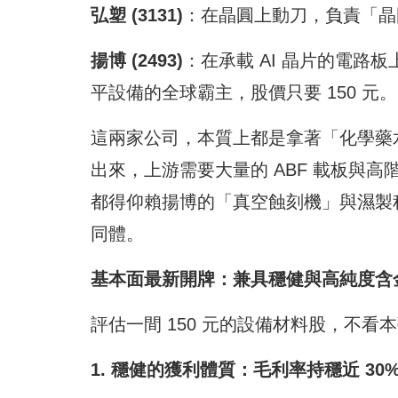
弘塑 (3131)
：在晶圓上動刀，負責「晶圓
揚博 (2493)
：在承載 AI 晶片的電路板
平設備的全球霸主，股價只要 150 元。
這兩家公司，本質上都是拿著「化學藥水與
出來，上游需要大量的 ABF 載板與高
都得仰賴揚博的「真空蝕刻機」與濕製程
同體。
基本面最新開牌：兼具穩健與高純度含
評估一間 150 元的設備材料股，不
1. 穩健的獲利體質：毛利率持穩近 30