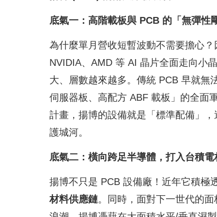
底氣一：高階載板與 PCB 的「無彈性
為什麼單月營收短暫波動不需要擔心？
NVIDIA、AMD 等 AI 晶片全面走
大、層數越來越多。傳統 PCB 早就無
伺服器板、高配方 ABF 載板」的全
計畫，揚博的設備就是「標準配備」，
護城河。
底氣二：橫向跨足半導體，打入台積電
揚博不只是 PCB 設備廠！近年它積
材料供應鏈
。同時，面對下一世代的面板
浪潮，揚博憑藉在大面積水平/垂直濕