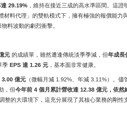
 29.19%
，維持在接近三成的高水準區間。這證
體材料代理」的雙軌模式下，擁有極強的報價能力
到原物料波動的劇烈衝擊。
 億元
的成績單，雖然遭逢傳統淡季季減，但
年成長
，單季
EPS 達 1.26 元
，基本面非常健康。
為
3.00 億元
（微幅月減 1.92%、年減 3.11%）。儘
動，但
今年前 4 個月累計營收達 12.38 億元，依然
調整的大環境下，這充分展現了其核心業務的剛性