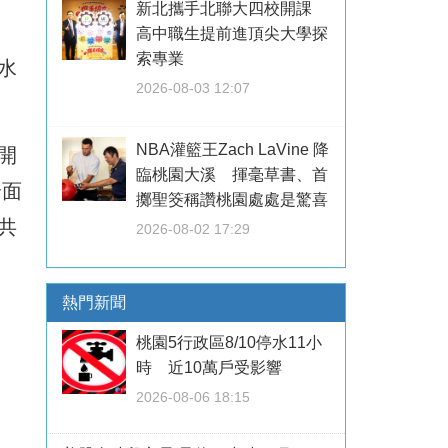
新北攜手北聯大四校開課
高中職生提前進頂尖大學探
索專業
/水
2026-08-03 12:07
NBA灌籃王Zach LaVine 降
開
臨桃園大溪 揮毫草書、首
全面
擲聖筊稱讚桃園處處是驚喜
共
2026-08-02 17:29
熱門新聞
桃園5行政區8/10停水11小
時 近10萬戶受影響
2026-08-06 18:15