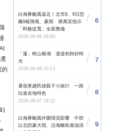
白海豚颱風逼近！北市8、9日恐
/
6
飆9級陣風、豪雨 蔣萬安指示
伴隨
「料敵從寬」全面整備
2026-08-06 16:00
越
I
「蓮」映山豬湖 漫遊初秋好時
/
擴產
7
光
寬的
2026-08-08 10:13
暑假來趟民雄親子小旅行 一路
/
8
玩進在地特色
2026-08-07 19:12
S）
白海豚颱風外圍環流影響 中部
/
e）
9
以北防豪大雨、沿海離島風強浪
驗