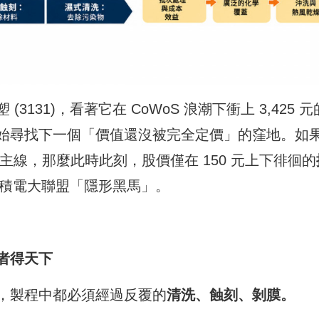
131)，看著它在 CoWoS 浪潮下衝上 3,425 元
始尋找下一個「價值還沒被完全定價」的窪地。如
主線，那麼此時此刻，股價僅在 150 元上下徘徊的
積電大聯盟「隱形黑馬」。
者得天下
，製程中都必須經過反覆的
清洗、蝕刻、剝膜。