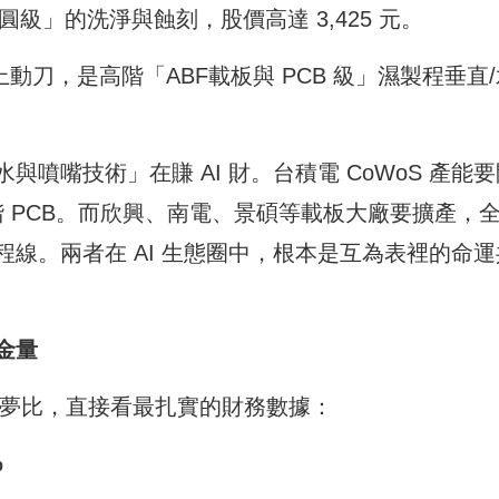
級」的洗淨與蝕刻，股價高達 3,425 元。
上動刀，是高階「ABF載板與 PCB 級」濕製程垂直
噴嘴技術」在賺 AI 財。台積電 CoWoS 產能要
階 PCB。而欣興、南電、景碩等載板大廠要擴產，
線。兩者在 AI 生態圈中，根本是互為表裡的命運
金量
看本夢比，直接看最扎實的財務數據：
%