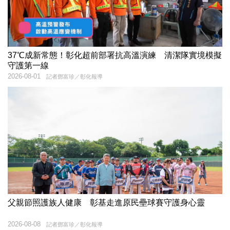
37℃成新常態！彰化超前部署抗高溫演練 清潔隊實境模擬
守護第一線
2026-08-01
記者鄧富珍／彰化報導
父親節照護族人健康 彰基走進原民壘球賽守護身心靈
2026-08-08
記者鄧富珍／彰化報導