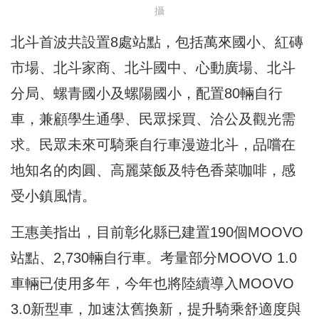
攝
北斗首波共設置8處站點，包括萬來國小、紅磚
市場、北斗家商、北斗國中、心動廣場、北斗
分局、螺青國小及螺陽國小，配置80輛自行
車，兼顧學生通學、民眾採買、洽公及觀光需
求。民眾未來可騎乘自行車漫遊北斗，品嚐在
地知名的肉圓、高麗菜飯及特色香菜咖啡，感
受小鎮風情。
王惠美指出，目前彰化縣已建置190個MOOVO
站點、2,730輛自行車。考量部分MOOVO 1.0
車輛已使用多年，今年也將陸續導入MOOVO
3.0新型車，加速汰舊換新，提升騎乘舒適度與