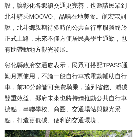
設，讓彰化各鄉鎮交通更完善，也邀請民眾到
北斗騎乘MOOVO、品嚐在地美食。顏宏霖則
說，北斗鄉親期待多時的公共自行車服務終於
正式上路，未來不僅方便居民與學生通勤，也
有助帶動地方觀光發展。
彰化縣政府交通處表示，民眾可搭配TPASS通
勤月票使用，不論一般自行車或電動輔助自行
車，前30分鐘皆可免費騎乘，達到省錢、減碳
雙重效益。縣府未來也將持續推動公共自行車
擴點，串聯學校、商圈、交通場站與觀光景
點，打造更低碳、便利的交通環境。