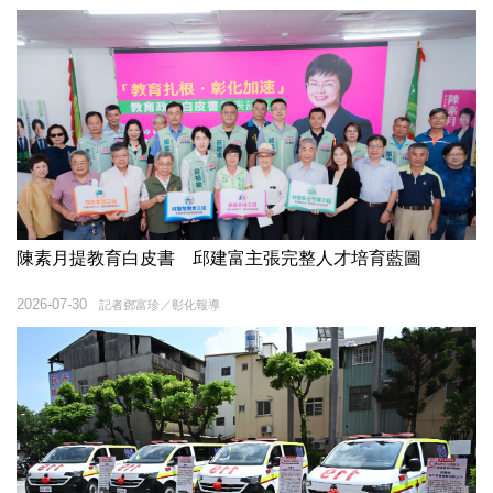
陳素月提教育白皮書 邱建富主張完整人才培育藍圖
2026-07-30
記者鄧富珍／彰化報導