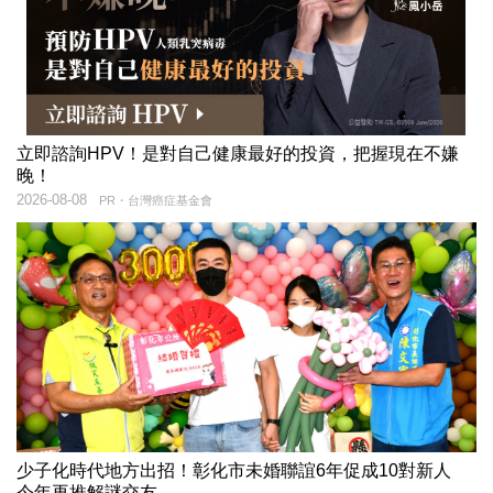
立即諮詢HPV！是對自己健康最好的投資，把握現在不嫌
晚！
2026-08-08
PR・台灣癌症基金會
少子化時代地方出招！彰化市未婚聯誼6年促成10對新人
今年再推解謎交友