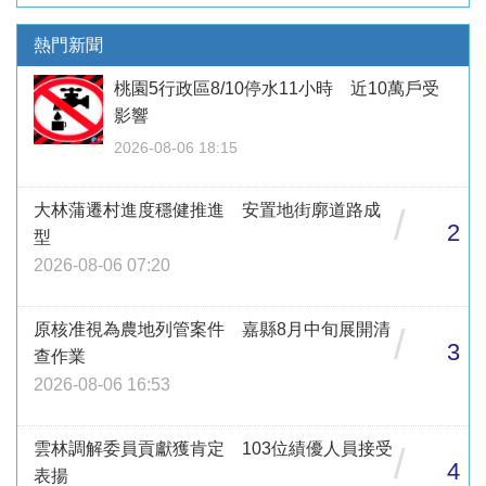
熱門新聞
桃園5行政區8/10停水11小時 近10萬戶受
影響
2026-08-06 18:15
大林蒲遷村進度穩健推進 安置地街廓道路成
/
2
型
2026-08-06 07:20
原核准視為農地列管案件 嘉縣8月中旬展開清
/
3
查作業
2026-08-06 16:53
雲林調解委員貢獻獲肯定 103位績優人員接受
/
4
表揚