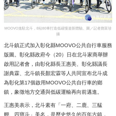
MOOVO進駐北斗，8站80車打造低碳慢遊新體驗。圖／記者鄧富珍
攝
北斗鎮正式加入彰化縣MOOVO公共自行車服務
版圖。彰化縣政府今（20）日在北斗家商舉辦
啟用記者會，由彰化縣長王惠美、彰化縣議長
謝典霖、北斗鎮長顏宏霖等人共同宣布北斗成
為彰化第17個啟用MOOVO公共自行車的鄉
鎮，象徵地方交通與低碳運輸再向前邁進。
王惠美表示，北斗素有「一府、二鹿、三艋
舺、四寶斗」美名，是歷史悠久的百年古鎮，