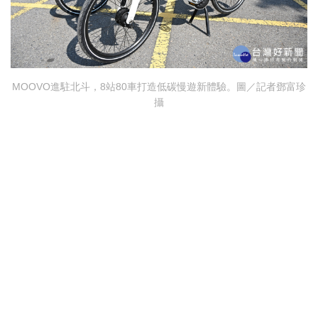
MOOVO進駐北斗，8站80車打造低碳慢遊新體驗。圖／記者鄧富珍
攝