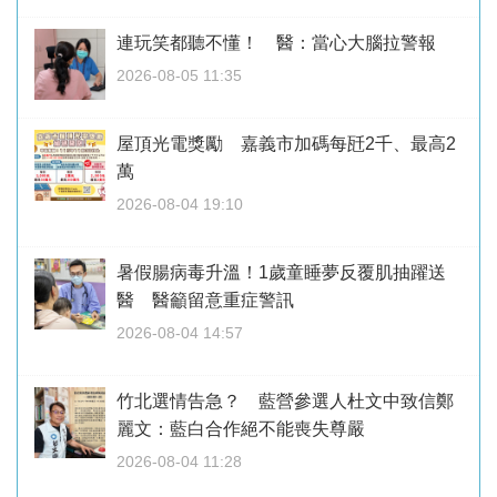
連玩笑都聽不懂！ 醫：當心大腦拉警報
2026-08-05 11:35
屋頂光電獎勵 嘉義市加碼每瓩2千、最高2
萬
2026-08-04 19:10
暑假腸病毒升溫！1歲童睡夢反覆肌抽躍送
醫 醫籲留意重症警訊
2026-08-04 14:57
竹北選情告急？ 藍營參選人杜文中致信鄭
麗文：藍白合作絕不能喪失尊嚴
2026-08-04 11:28