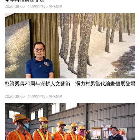
2026-08-06
記者鄧富珍／彰化報導
彰濱秀傳20周年深耕人文藝術 瀰力村男當代繪畫個展登場
2026-08-06
記者鄧富珍／彰化報導