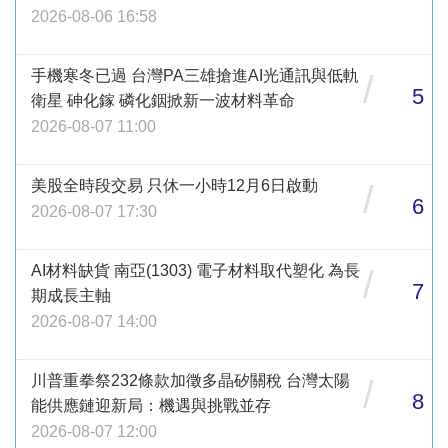
2026-08-06 16:58
手機寒冬已過 台灣PA三雄搶進AI光通訊與低軌
/
5
衛星 砷化鎵 磷化銦掀新一波材料革命
2026-08-07 11:00
美股全時段交易 只休一小時12月6日啟動
/
6
2026-08-07 17:30
AI材料缺貨 南亞(1303) 電子材料取代塑化 為長
/
7
期成長主軸
2026-08-07 14:00
川普重拳祭232條款加徵多晶矽關稅 台灣太陽
/
8
能供應鏈迎新局：機遇與挑戰並存
2026-08-07 12:00