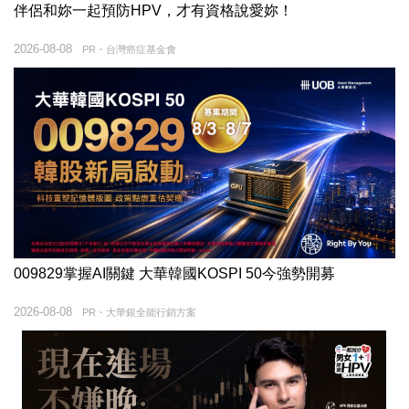
伴侶和妳一起預防HPV，才有資格說愛妳！
2026-08-08
PR・台灣癌症基金會
009829掌握AI關鍵 大華韓國KOSPI 50今強勢開募
2026-08-08
PR・大華銀全能行銷方案