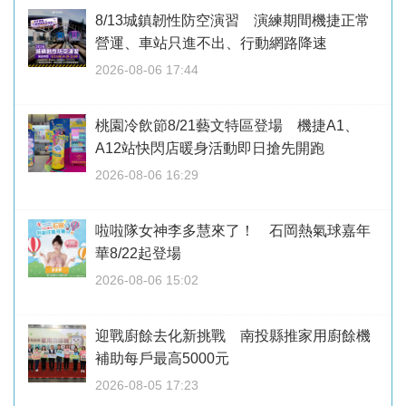
8/13城鎮韌性防空演習 演練期間機捷正常
營運、車站只進不出、行動網路降速
2026-08-06 17:44
桃園冷飲節8/21藝文特區登場 機捷A1、
A12站快閃店暖身活動即日搶先開跑
2026-08-06 16:29
啦啦隊女神李多慧來了！ 石岡熱氣球嘉年
華8/22起登場
2026-08-06 15:02
迎戰廚餘去化新挑戰 南投縣推家用廚餘機
補助每戶最高5000元
2026-08-05 17:23