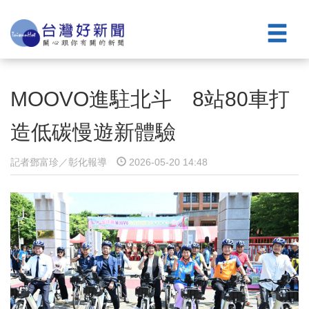
MOOVO進駐北斗 8站80車打
造低碳慢遊新體驗
記者鄧富珍／彰化報導
2026-05-20 14:48