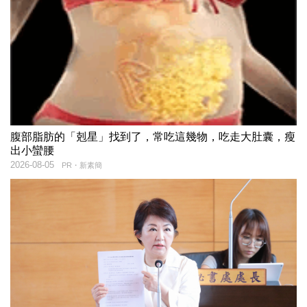
腹部脂肪的「剋星」找到了，常吃這幾物，吃走大肚囊，瘦
出小蠻腰
2026-08-05
PR・新素簡