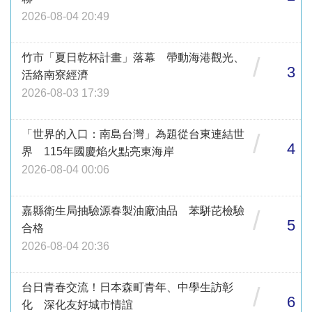
2026-08-04 20:49
竹市「夏日乾杯計畫」落幕 帶動海港觀光、
/
3
活絡南寮經濟
2026-08-03 17:39
「世界的入口：南島台灣」為題從台東連結世
/
4
界 115年國慶焰火點亮東海岸
2026-08-04 00:06
嘉縣衛生局抽驗源春製油廠油品 苯駢芘檢驗
/
5
合格
2026-08-04 20:36
台日青春交流！日本森町青年、中學生訪彰
/
6
化 深化友好城市情誼