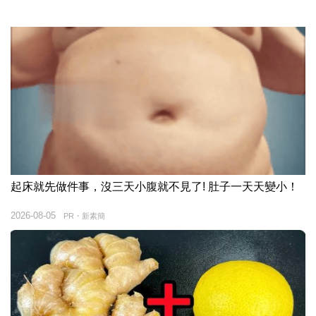
起床就先做件事，沒三天小腹就不見了! 肚子一天天變小！
2026-08-05
PR・新素簡