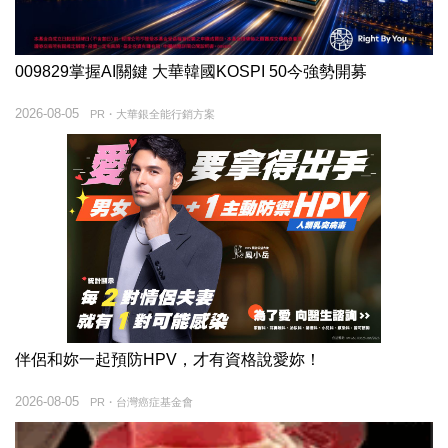
009829掌握AI關鍵 大華韓國KOSPI 50今強勢開募
2026-08-05
PR・大華銀全能行銷方案
伴侶和妳一起預防HPV，才有資格說愛妳！
2026-08-05
PR・台灣癌症基金會