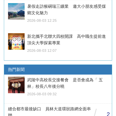
暑假走訪猴硐瑞三鑛業 邀大小朋友感受煤
鄉文化魅力
2026-08-03 12:25
新北攜手北聯大四校開課 高中職生提前進
頂尖大學探索專業
2026-08-03 12:07
熱門新聞
武陵中高校長交接餐會 是否會成為「 五
林」校長八年後分曉
2026-08-03 09:32
縫合都市最後缺口 員林大道環狀路網全面串
/
2
聯