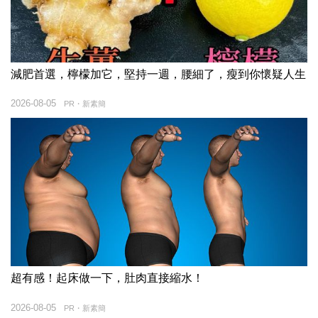
減肥首選，檸檬加它，堅持一週，腰細了，瘦到你懷疑人生
2026-08-05
PR・新素簡
超有感！起床做一下，肚肉直接縮水！
2026-08-05
PR・新素簡