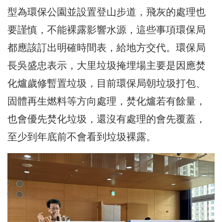
型為環保公園並設置登山步道，飛灰的處理也
要謹慎，不能裸露影響水源，這些事項環保局
都應該訂出明確時間表，給地方交代。環保局
長吳盛忠表示，大里垃圾掩埋場主要是因應焚
化爐歲修暫置垃圾，目前環保局朝垃圾打包、
固體再生燃料等方向處理，焚化爐若有餘量，
也會優先焚化垃圾，還沒有處理的會先覆蓋，
至少到年底前不會看到垃圾裸露。