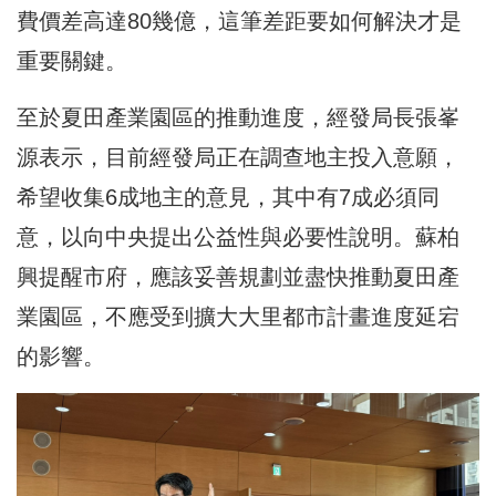
費價差高達80幾億，這筆差距要如何解決才是
重要關鍵。
至於夏田產業園區的推動進度，經發局長張峯
源表示，目前經發局正在調查地主投入意願，
希望收集6成地主的意見，其中有7成必須同
意，以向中央提出公益性與必要性說明。蘇柏
興提醒市府，應該妥善規劃並盡快推動夏田產
業園區，不應受到擴大大里都市計畫進度延宕
的影響。