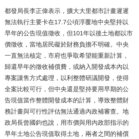
都發局長李正偉表示，擴大大里都市計畫遲遲
無法執行主要卡在17.7公頃浮覆地中央堅持以
早年的公告現值徵收，但101年以後土地都以市
價徵收，當地居民礙於財務負擔不明確。中央
一直無法核定，市府也爭取希望能重新計算，
歸還早年的徵收補償費，或納入開發成本內以
專案讓售方式處理，以利整體研議開發，使得
全案比較可行，但中央還是堅持要用早期的公
告現值當作整體開發成本的計算，導致整體財
務計畫與可行性評估無法通過內政補審查。地
政局長曾國鈞也說，用市價與用內政部指示的
早年土地公告現值取得土地，兩者之間的補償