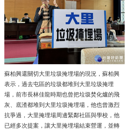
蘇柏興還關切大里垃圾掩埋場的現況，蘇柏興
表示，過去屯區的垃圾都堆到大里垃圾掩埋
場，前市長林佳龍時期也曾把垃圾焚化爐的飛
灰、底渣都堆到大里垃圾掩埋場，他也曾激烈
抗爭過，大里掩埋場周邊緊鄰社區與學校，他
已經多次提案，讓大里掩埋場結束營運，並轉