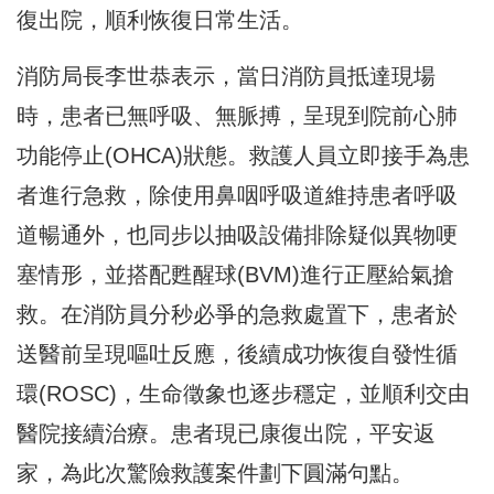
復出院，順利恢復日常生活。
消防局長李世恭表示，當日消防員抵達現場
時，患者已無呼吸、無脈搏，呈現到院前心肺
功能停止(OHCA)狀態。救護人員立即接手為患
者進行急救，除使用鼻咽呼吸道維持患者呼吸
道暢通外，也同步以抽吸設備排除疑似異物哽
塞情形，並搭配甦醒球(BVM)進行正壓給氣搶
救。在消防員分秒必爭的急救處置下，患者於
送醫前呈現嘔吐反應，後續成功恢復自發性循
環(ROSC)，生命徵象也逐步穩定，並順利交由
醫院接續治療。患者現已康復出院，平安返
家，為此次驚險救護案件劃下圓滿句點。