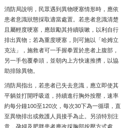
消防局說明，民眾遇到異物哽塞情形時，應依
患者意識狀態採取適當處置。若患者意識清楚
且屬輕度哽塞，應鼓勵其持續咳嗽，以利自行
排出異物；若為重度哽塞，則可施以「哈姆立
克法」，施救者可一手握拳置於患者上腹部，
另一手包覆拳頭，並朝內上方快速推擠，以協
助排除異物。
消防局指出，若患者已失去意識，應立即使其
平躺並打開呼吸道，持續進行胸外按壓，速率
約每分鐘100至120次，每次30下為一循環，直
至異物排出或救護人員接手為止。另須特別注
意，孕婦及肥胖患者應改採胸部按壓方式處