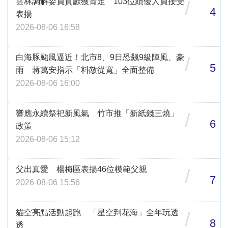
雲林調解委員貢獻獲肯定 103位績優人員接受
/
4
表揚
2026-08-06 16:58
白海豚颱風逼近！北市8、9日恐飆9級陣風、豪
/
5
雨 蔣萬安指示「料敵從寬」全面整備
2026-08-06 16:00
響應永續祭祀新風氣 竹市推「新紙錢三燒」
/
6
政策
2026-08-06 15:12
父出真愛 楊梅區表揚46位模範父親
/
7
2026-08-06 15:56
貓空亮點活動起跑 「星空到花海」全年玩透
/
8
透