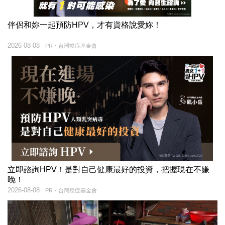
伴侶和妳一起預防HPV，才有資格說愛妳！
2026-08-08
PR・台灣癌症基金會
立即諮詢HPV！是對自己健康最好的投資，把握現在不嫌
晚！
2026-08-08
PR・台灣癌症基金會