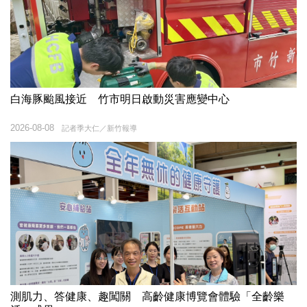
白海豚颱風接近 竹市明日啟動災害應變中心
2026-08-08
記者季大仁／新竹報導
測肌力、答健康、趣闖關 高齡健康博覽會體驗「全齡樂