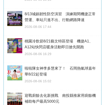
8/13城鎮韌性防空演習 演練期間機捷正常
營運、車站只進不出、行動網路降速
2026-08-06 17:44
桃園冷飲節8/21藝文特區登場 機捷A1、
A12站快閃店暖身活動即日搶先開跑
2026-08-06 16:29
啦啦隊女神李多慧來了！ 石岡熱氣球嘉年
華8/22起登場
2026-08-06 15:02
迎戰廚餘去化新挑戰 南投縣推家用廚餘機
補助每戶最高5000元