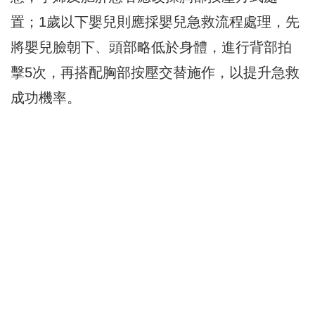
置；1歲以下嬰兒則應採嬰兒急救流程處理，先
將嬰兒臉朝下、頭部略低於身體，進行背部拍
擊5次，再搭配胸部按壓交替施作，以提升急救
成功機率。