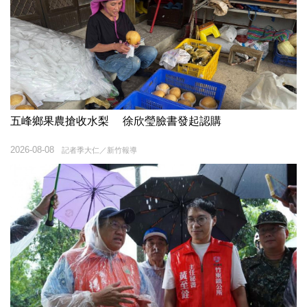
五峰鄉果農搶收水梨 徐欣瑩臉書發起認購
2026-08-08
記者季大仁／新竹報導