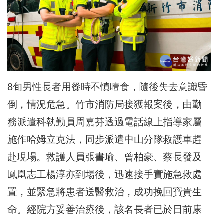
8旬男性長者用餐時不慎噎食，隨後失去意識昏
倒，情況危急。竹市消防局接獲報案後，由勤
務派遣科執勤員周嘉芬透過電話線上指導家屬
施作哈姆立克法，同步派遣中山分隊救護車趕
赴現場。救護人員張書瑜、曾柏豪、蔡長發及
鳳凰志工楊淳亦到場後，迅速接手實施急救處
置，並緊急將患者送醫救治，成功挽回寶貴生
命。經院方妥善治療後，該名長者已於日前康