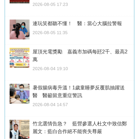
2026-08-05 17:23
連玩笑都聽不懂！ 醫：當心大腦拉警報
2026-08-05 11:35
屋頂光電獎勵 嘉義市加碼每瓩2千、最高2
萬
2026-08-04 19:10
暑假腸病毒升溫！1歲童睡夢反覆肌抽躍送
醫 醫籲留意重症警訊
2026-08-04 14:57
竹北選情告急？ 藍營參選人杜文中致信鄭
麗文：藍白合作絕不能喪失尊嚴