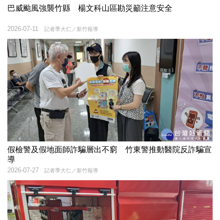
巴威颱風強襲竹縣 楊文科山區勘災籲注意安全
2026-07-11
記者季大仁／新竹報導
假檢警及假地面師詐騙層出不窮 竹東警推動醫院反詐騙宣
導
2026-07-27
記者季大仁／新竹報導