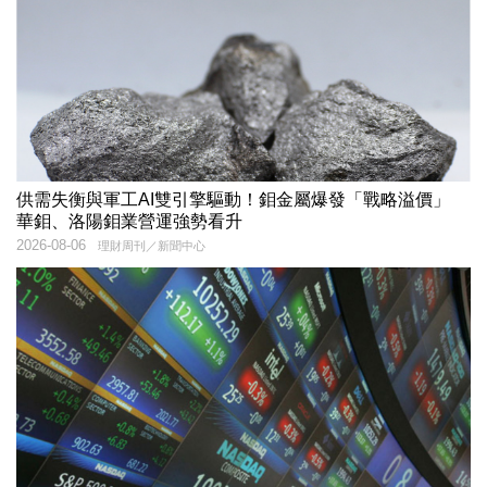
供需失衡與軍工AI雙引擎驅動！鉬金屬爆發「戰略溢價」
華鉬、洛陽鉬業營運強勢看升
2026-08-06
理財周刊／新聞中心