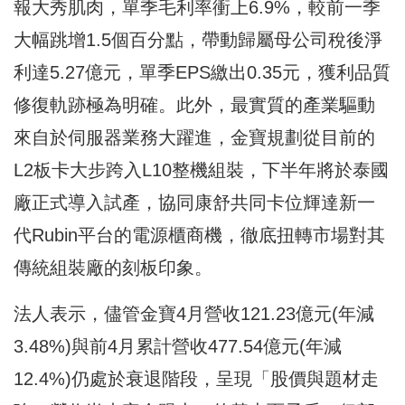
報大秀肌肉，單季毛利率衝上6.9%，較前一季
大幅跳增1.5個百分點，帶動歸屬母公司稅後淨
利達5.27億元，單季EPS繳出0.35元，獲利品質
修復軌跡極為明確。此外，最實質的產業驅動
來自於伺服器業務大躍進，金寶規劃從目前的
L2板卡大步跨入L10整機組裝，下半年將於泰國
廠正式導入試產，協同康舒共同卡位輝達新一
代Rubin平台的電源櫃商機，徹底扭轉市場對其
傳統組裝廠的刻板印象。
法人表示，儘管金寶4月營收121.23億元(年減
3.48%)與前4月累計營收477.54億元(年減
12.4%)仍處於衰退階段，呈現「股價與題材走