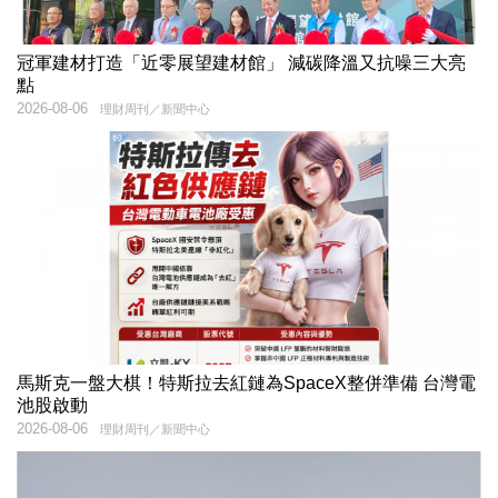
冠軍建材打造「近零展望建材館」 減碳降溫又抗噪三大亮
點
2026-08-06
理財周刊／新聞中心
馬斯克一盤大棋！特斯拉去紅鏈為SpaceX整併準備 台灣電
池股啟動
2026-08-06
理財周刊／新聞中心