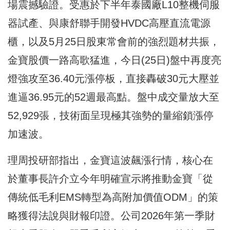
場震撼驗證。受惠於下半年泰國廠L10整機伺服
器試產、與康舒聯手開發HVDC高壓直流電源
櫃，以及5月25日股東常會前的強烈題材共振，
金寶股價一路高歌猛進，今日(25日)盤中再度亮
燈強攻至36.40元漲停板，直接轟破30元大壓並
進逼36.95元的52週最高點。盤中成交量放大至
52,929張，技術面呈現極其強勢的量縮鎖漲停
加速波。
理周投研部指出，金寶這波飆漲行情，核心在
於董事長許介立今年明確宣示將推動金寶「從
傳統低毛利EMS轉型為高附加價值ODM」的策
略獲得法說與財報印證。公司2026年第一季財