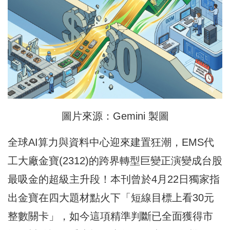
圖片來源：Gemini 製圖
全球AI算力與資料中心迎來建置狂潮，EMS代
工大廠金寶(2312)的跨界轉型巨變正演變成台股
最吸金的超級主升段！本刊曾於4月22日獨家指
出金寶在四大題材點火下「短線目標上看30元
整數關卡」，如今這項精準判斷已全面獲得市