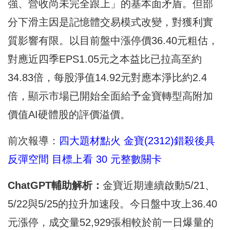
強、營收尚未完全跟上」的基本面矛盾。但部
分下滑主因是記憶體交易模式改變，對獲利實
質影響有限。以目前盤中漲停價36.40元粗估，
對應近四季EPS1.05元之本益比已拉高至約
34.83倍，每股淨值14.92元對應本淨比約2.4
倍，顯示市場已開始全面給予金寶轉型高附加
價值AI硬體股的評價溢價。
前次報導：
四大題材點火 金寶(2312)錯殺後具
反彈空間 目標上看 30 元整數關卡
ChatGPT
輔助解析：
金寶近期連續啟動5/21、
5/22與5/25的拉升加速段。今日盤中攻上36.40
元漲停，成交量52,929張相較於前一日爆量的