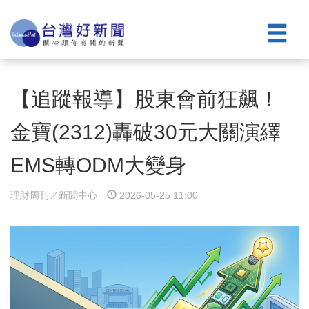
【追蹤報導】股東會前狂飆！
金寶(2312)轟破30元大關演繹
EMS轉ODM大變身
理財周刊／新聞中心
2026-05-25 11:00