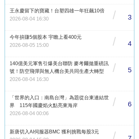
王永慶留下的寶藏！台塑四雄一年狂飆10倍
/
3
2026-08-04 16:30
今年拚賺5個股本 宇瞻上看400元
/
4
2026-08-05 15:00
140億美元軍售引爆美台聯防 麥考爾拋重磅訊
/
5
號！防空飛彈與無人機台美共同生產大轉型
2026-08-04 16:30
「世界的入口：南島台灣」為題從台東連結世
/
6
界 115年國慶焰火點亮東海岸
2026-08-04 00:06
新唐切入AI伺服器BMC 獲利挑戰每股3元
/
7