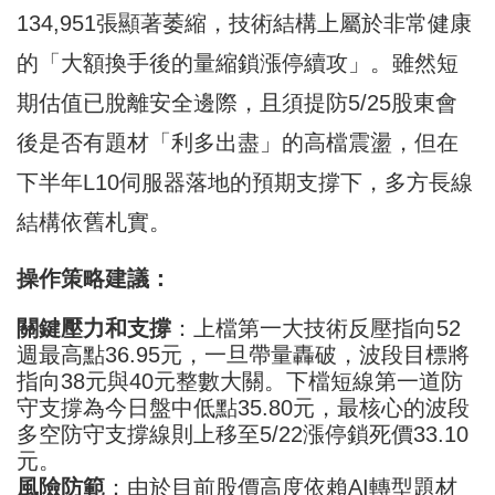
134,951張顯著萎縮，技術結構上屬於非常健康
的「大額換手後的量縮鎖漲停續攻」。雖然短
期估值已脫離安全邊際，且須提防5/25股東會
後是否有題材「利多出盡」的高檔震盪，但在
下半年L10伺服器落地的預期支撐下，多方長線
結構依舊札實。
操作策略建議：
關鍵壓力和支撐
：上檔第一大技術反壓指向52
週最高點36.95元，一旦帶量轟破，波段目標將
指向38元與40元整數大關。下檔短線第一道防
守支撐為今日盤中低點35.80元，最核心的波段
多空防守支撐線則上移至5/22漲停鎖死價33.10
元。
風險防範
：由於目前股價高度依賴AI轉型題材