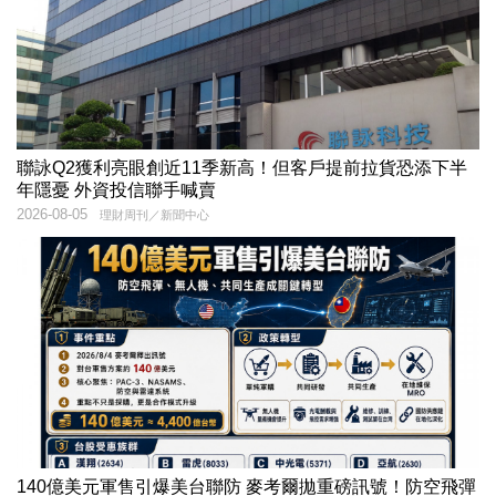
聯詠Q2獲利亮眼創近11季新高！但客戶提前拉貨恐添下半
年隱憂 外資投信聯手喊賣
2026-08-05
理財周刊／新聞中心
140億美元軍售引爆美台聯防 麥考爾拋重磅訊號！防空飛彈