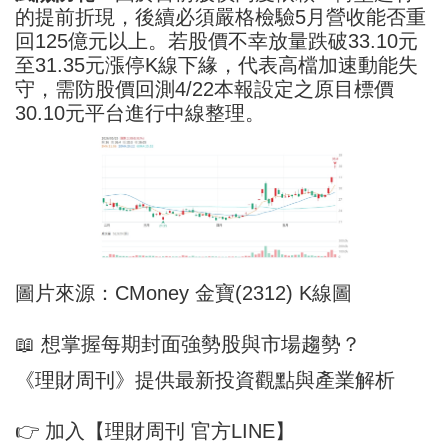
的提前折現，後續必須嚴格檢驗5月營收能否重
回125億元以上。若股價不幸放量跌破33.10元
至31.35元漲停K線下緣，代表高檔加速動能失
守，需防股價回測4/22本報設定之原目標價
30.10元平台進行中線整理。
圖片來源：CMoney 金寶(2312) K線圖
📖 想掌握每期封面強勢股與市場趨勢？
《理財周刊》提供最新投資觀點與產業解析
👉 加入【理財周刊 官方LINE】