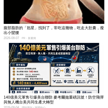
腹部脂肪的「剋星」找到了，常吃這幾物，吃走大肚囊，瘦
出小蠻腰
2026-08-07
PR・新素簡
140億美元軍售引爆美台聯防 麥考爾拋重磅訊號！防空飛彈
與無人機台美共同生產大轉型
2026-08-04
理財周刊／新聞中心