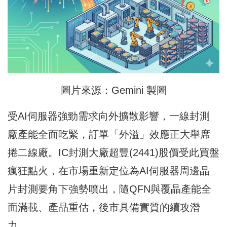
圖片來源：Gemini 製圖
受AI伺服器強勁需求向外擴散影響，一線封測
廠產能全面吃緊，訂單「外溢」效應正大舉席
捲二線廠。IC封測大廠超豐(2441)股價受此買盤
瘋狂點火，在市場重新定位為AI伺服器周邊晶
片封測要角下強勢噴出，隨QFN與覆晶產能全
面滿載、產品重估，後市具備實質的續攻潛
力。