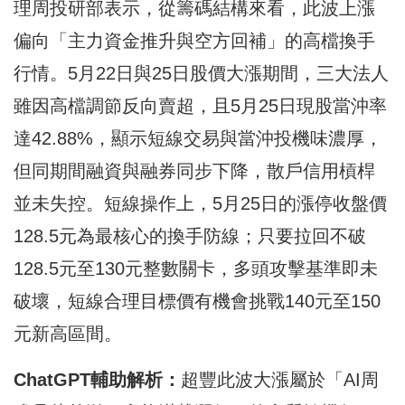
理周投研部表示，從籌碼結構來看，此波上漲
偏向「主力資金推升與空方回補」的高檔換手
行情。5月22日與25日股價大漲期間，三大法人
雖因高檔調節反向賣超，且5月25日現股當沖率
達42.88%，顯示短線交易與當沖投機味濃厚，
但同期間融資與融券同步下降，散戶信用槓桿
並未失控。短線操作上，5月25日的漲停收盤價
128.5元為最核心的換手防線；只要拉回不破
128.5元至130元整數關卡，多頭攻擊基準即未
破壞，短線合理目標價有機會挑戰140元至150
元新高區間。
ChatGPT
輔助解析：
超豐此波大漲屬於「AI周