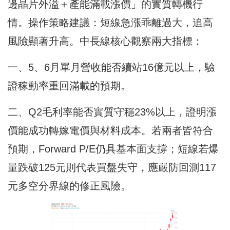
邊晶片外溢＋產能滿載漲價」的實質轉機行
情。操作策略建議：短線急漲乖離過大，追高
風險顯著升高。中長線核心觀察兩大指標：
一、5、6月單月營收能否續站16億元以上，驗
證稼動率重回滿載的預期。
二、Q2毛利率能否實質守穩23%以上，證明漲
價能成功轉嫁電價與材料成本。若兩者皆符合
預期，Forward P/E仍具基本面支撐；短線若爆
量跌破125元則代表買盤失守，應嚴防回測117
元多空分界線的修正風險。