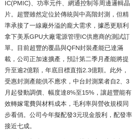
IC(PMIC)、功率元件、網通控制等周邊邏輯晶
片。超豐雖然定位於傳統與中高階封測，但精
準承接了一線廠外溢的龐大需求，據悉更順利
拿下美系GPU大廠電源管理IC供應商的測試訂
單。目前超豐的覆晶與QFN封裝產能已達滿
載，公司正加速擴產，預計第二季月產能將提
升至逾2億顆，年底目標直指2.3億顆。此外，
受惠封測產能供不應求，中台封測業者自2、3
月起發動調價、幅度達8%至15%，讓超豐能有
效轉嫁電費與材料成本，毛利率與營收規模同
步看俏。公司今年擬配發3元現金股利，配發率
接近七成。