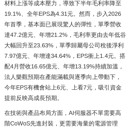
材料上漲等成本壓力，導致下半年毛利率降至
19.1%、全年EPS為4.31元。然而，步入2026
年首季，基本面已展現驚人的彈性，單季營收
達47.2億元、年增21.2%，毛利率更由去年低谷
大幅回升至23.63%，單季歸屬母公司稅後淨利
7.97億元、年增達34.64%，EPS衝上1.4元。搭
配4月營收16.65億元、年增13.19%持續加溫，
法人樂觀預期在產能滿載與逐季向上帶動下，
今年EPS有機會站上6元、上看7元，吸引資金
提前反映高成長預期。
在技術與產品布局方面，AI伺服器不單需要高
階CoWoS先進封裝，更需要海量的電源管理