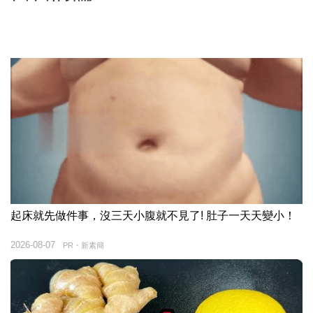
起床就先做件事，沒三天小腹就不見了! 肚子一天天變小！
2026-08-07
PR・新素簡