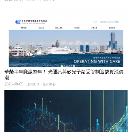
華榮半年賺贏整年！ 光通訊與矽光子鍺受管制迎缺貨漲價
潮
2026-08-05
理財周刊／新聞中心