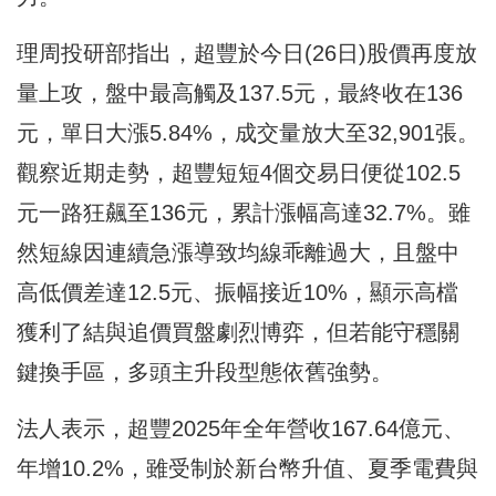
理周投研部指出，超豐於今日(26日)股價再度放
量上攻，盤中最高觸及137.5元，最終收在136
元，單日大漲5.84%，成交量放大至32,901張。
觀察近期走勢，超豐短短4個交易日便從102.5
元一路狂飆至136元，累計漲幅高達32.7%。雖
然短線因連續急漲導致均線乖離過大，且盤中
高低價差達12.5元、振幅接近10%，顯示高檔
獲利了結與追價買盤劇烈博弈，但若能守穩關
鍵換手區，多頭主升段型態依舊強勢。
法人表示，超豐2025年全年營收167.64億元、
年增10.2%，雖受制於新台幣升值、夏季電費與