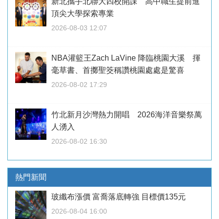
新北攜手北聯大四校開課 高中職生提前進
頂尖大學探索專業
2026-08-03 12:07
NBA灌籃王Zach LaVine 降臨桃園大溪 揮
毫草書、首擲聖筊稱讚桃園處處是驚喜
2026-08-02 17:29
竹北新月沙灣熱力開唱 2026海洋音樂祭萬
人湧入
2026-08-02 16:30
熱門新聞
玻纖布漲價 富喬落底轉強 目標價135元
2026-08-04 16:00