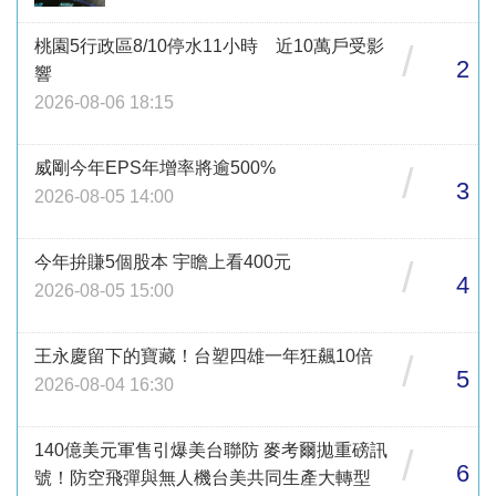
桃園5行政區8/10停水11小時 近10萬戶受影
/
2
響
2026-08-06 18:15
威剛今年EPS年增率將逾500%
/
3
2026-08-05 14:00
今年拚賺5個股本 宇瞻上看400元
/
4
2026-08-05 15:00
王永慶留下的寶藏！台塑四雄一年狂飆10倍
/
5
2026-08-04 16:30
140億美元軍售引爆美台聯防 麥考爾拋重磅訊
/
6
號！防空飛彈與無人機台美共同生產大轉型