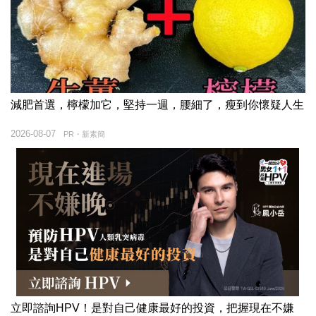
減肥首選，檸檬加它，堅持一週，腰細了，瘦到你懷疑人生
2026-08-07
PR・新素簡
立即諮詢HPV！是對自己健康最好的投資，把握現在不嫌