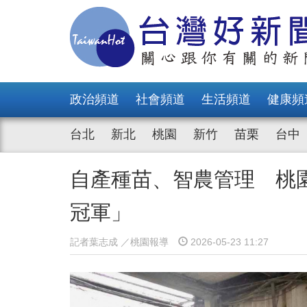
政治頻道
社會頻道
生活頻道
健康頻
台北
新北
桃園
新竹
苗栗
台中
自產種苗、智農管理 桃
冠軍」
記者葉志成 ／桃園報導
2026-05-23 11:27