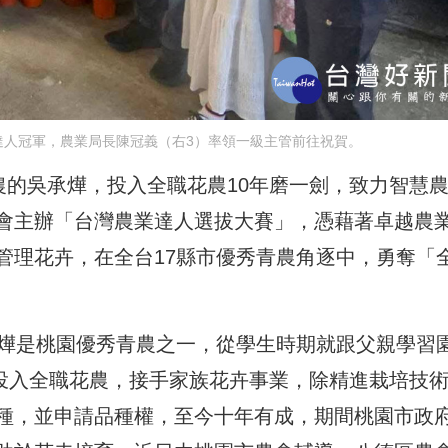
達人冠軍，農業局長陳冠義（右3）率領一級主管前往祝賀。
農的吳承燁，投入全職花農10年磨一劍，致力智慧
會主辦「台灣農業達人選拔大賽」，憑藉著卓越農
管理花卉，在全台17縣市優秀青農角逐中，勇奪「
承燁是桃園優秀青農之一，從學生時期就跟父親學習
起投入全職花農，接手家族花卉事業，除精進栽培技
種，並申請品種權，至今十年有成，期間桃園市政