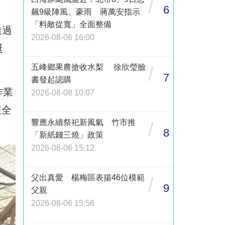
/
6
飆9級陣風、豪雨 蔣萬安指示
「料敵從寬」全面整備
透過
2026-08-06 16:00
誕
五峰鄉果農搶收水梨 徐欣瑩臉
/
7
書發起認購
作業
2026-08-08 10:07
獲全
響應永續祭祀新風氣 竹市推
/
8
「新紙錢三燒」政策
2026-08-06 15:12
父出真愛 楊梅區表揚46位模範
/
9
父親
2026-08-06 15:56