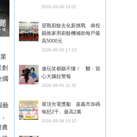
2026-08-06 15:02
迎戰廚餘去化新挑戰 南投
縣推家用廚餘機補助每戶最
高5000元
2026-08-05 17:23
農業
業創
連玩笑都聽不懂！ 醫：當
心大腦拉警報
全國
2026-08-05 11:35
屋頂光電獎勵 嘉義市加碼
園藝
每瓩2千、最高2萬
術，
2026-08-04 19:10
府農