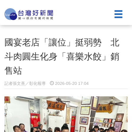
國宴老店「讓位」挺弱勢 北
斗肉圓生化身「喜樂水餃」銷
售站
記者張文熹／彰化報導
2026-05-20 17:04