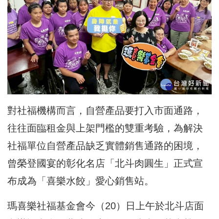
對社福機構而言，自營產品要打入市面通路，
往往面臨租金與上架門檻的雙重考驗，為解決
社福單位自營產品缺乏實體銷售通路的困境，
曾榮登國宴的彰化名店「北斗肉圓生」正式宣
布成為「喜樂水餃」愛心銷售站。
瑪喜樂社福基金會今（20）日上午於北斗店面