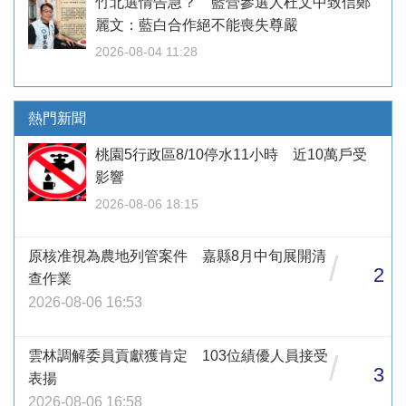
竹北選情告急？ 藍營參選人杜文中致信鄭
麗文：藍白合作絕不能喪失尊嚴
2026-08-04 11:28
熱門新聞
桃園5行政區8/10停水11小時 近10萬戶受
影響
2026-08-06 18:15
原核准視為農地列管案件 嘉縣8月中旬展開清
/
2
查作業
2026-08-06 16:53
雲林調解委員貢獻獲肯定 103位績優人員接受
/
3
表揚
2026-08-06 16:58