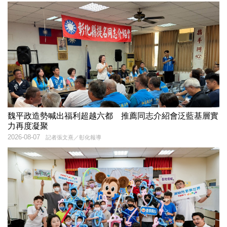
魏平政造勢喊出福利超越六都 推薦同志介紹會泛藍基層實
力再度凝聚
2026-08-07
記者張文熹／彰化報導