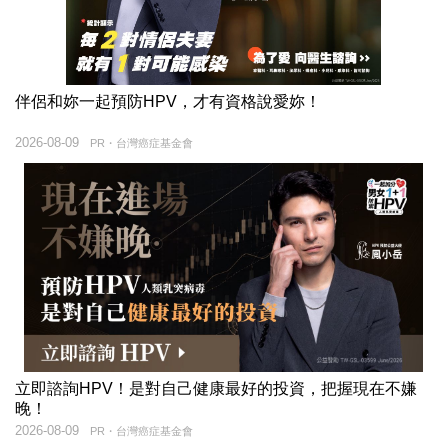
伴侶和妳一起預防HPV，才有資格說愛妳！
2026-08-09
PR・台灣癌症基金會
立即諮詢HPV！是對自己健康最好的投資，把握現在不嫌
晚！
2026-08-09
PR・台灣癌症基金會