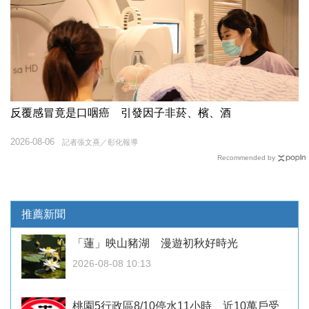
反覆感冒竟是口咽癌 引發因子非菸、檳、酒
2026-08-06
記者張文熹／彰化報導
Recommended by
推薦新聞
「蓮」映山豬湖 漫遊初秋好時光
2026-08-08 10:13
桃園5行政區8/10停水11小時 近10萬戶受