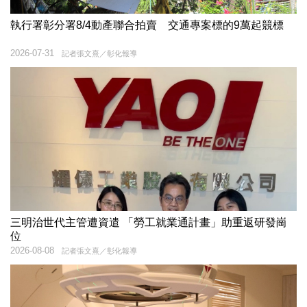
執行署彰分署8/4動產聯合拍賣 交通專案標的9萬起競標
2026-07-31
記者張文熹／彰化報導
三明治世代主管遭資遣 「勞工就業通計畫」助重返研發崗
位
2026-08-08
記者張文熹／彰化報導