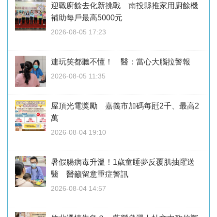
迎戰廚餘去化新挑戰 南投縣推家用廚餘機
補助每戶最高5000元
2026-08-05 17:23
連玩笑都聽不懂！ 醫：當心大腦拉警報
2026-08-05 11:35
屋頂光電獎勵 嘉義市加碼每瓩2千、最高2
萬
2026-08-04 19:10
暑假腸病毒升溫！1歲童睡夢反覆肌抽躍送
醫 醫籲留意重症警訊
2026-08-04 14:57