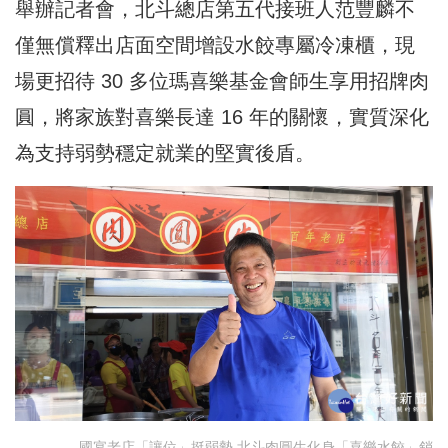
舉辦記者會，北斗總店第五代接班人范豐麟不
僅無償釋出店面空間增設水餃專屬冷凍櫃，現
場更招待 30 多位瑪喜樂基金會師生享用招牌肉
圓，將家族對喜樂長達 16 年的關懷，實質深化
為支持弱勢穩定就業的堅實後盾。
國宴老店「讓位」挺弱勢 北斗肉圓生化身「喜樂水餃」銷