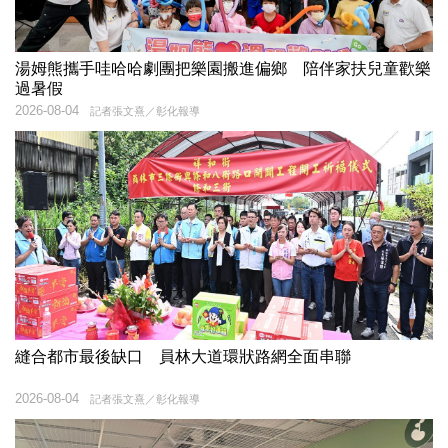
湯姆熊攜手哇哈哈劇團把樂園搬進偏鄉 陪伴家扶兒童歡樂
過暑假
2026-08-04
記者張文熹／彰化報導
縫合都市最後缺口 員林大道環狀路網全面串聯
2026-08-04
記者張文熹／彰化報導