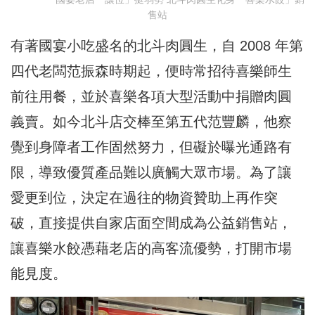
售站
有著國宴小吃盛名的北斗肉圓生，自 2008 年第
四代老闆范振森時期起，便時常招待喜樂師生
前往用餐，並於喜樂各項大型活動中捐贈肉圓
義賣。如今北斗店交棒至第五代范豐麟，他察
覺到身障者工作固然努力，但礙於曝光通路有
限，導致優質產品難以廣觸大眾市場。為了讓
愛更到位，決定在過往的物資贊助上再作突
破，直接提供自家店面空間成為公益銷售站，
讓喜樂水餃憑藉老店的高客流優勢，打開市場
能見度。