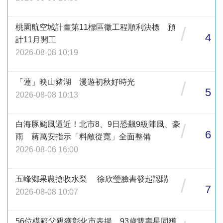
桃園航空城計畫第11標區徵工程順利決標 預
/
4
計11月開工
2026-08-08 10:19
「蓮」映山豬湖 漫遊初秋好時光
/
5
2026-08-08 10:13
白海豚颱風逼近！北市8、9日恐飆9級陣風、豪
/
6
雨 蔣萬安指示「料敵從寬」全面整備
2026-08-06 16:00
五峰鄉果農搶收水梨 徐欣瑩臉書發起認購
/
7
2026-08-08 10:07
56位模範父親獲彰化市表揚 93歲雙壽星同獲