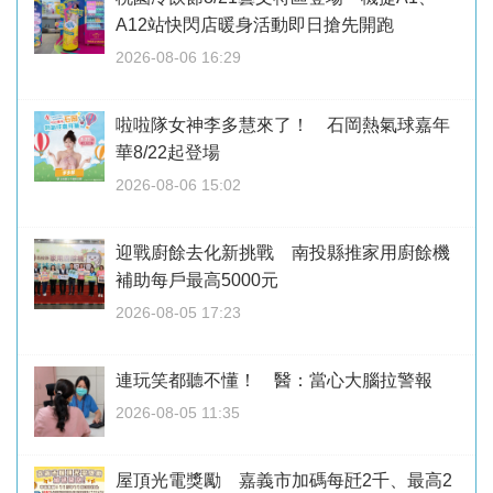
A12站快閃店暖身活動即日搶先開跑
2026-08-06 16:29
啦啦隊女神李多慧來了！ 石岡熱氣球嘉年
華8/22起登場
2026-08-06 15:02
迎戰廚餘去化新挑戰 南投縣推家用廚餘機
補助每戶最高5000元
2026-08-05 17:23
連玩笑都聽不懂！ 醫：當心大腦拉警報
2026-08-05 11:35
屋頂光電獎勵 嘉義市加碼每瓩2千、最高2