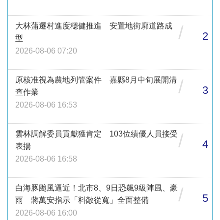
大林蒲遷村進度穩健推進 安置地街廓道路成
/
2
型
2026-08-06 07:20
原核准視為農地列管案件 嘉縣8月中旬展開清
/
3
查作業
2026-08-06 16:53
雲林調解委員貢獻獲肯定 103位績優人員接受
/
4
表揚
2026-08-06 16:58
白海豚颱風逼近！北市8、9日恐飆9級陣風、豪
/
5
雨 蔣萬安指示「料敵從寬」全面整備
2026-08-06 16:00