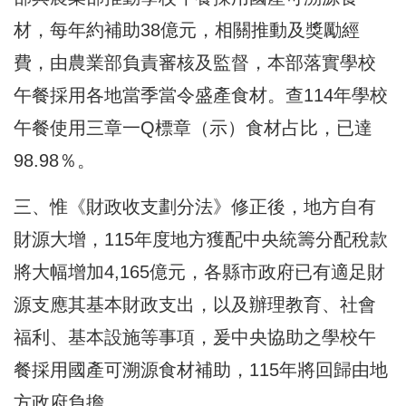
材，每年約補助38億元，相關推動及獎勵經
費，由農業部負責審核及監督，本部落實學校
午餐採用各地當季當令盛產食材。查114年學校
午餐使用三章一Q標章（示）食材占比，已達
98.98％。
三、惟《財政收支劃分法》修正後，地方自有
財源大增，115年度地方獲配中央統籌分配稅款
將大幅增加4,165億元，各縣市政府已有適足財
源支應其基本財政支出，以及辦理教育、社會
福利、基本設施等事項，爰中央協助之學校午
餐採用國產可溯源食材補助，115年將回歸由地
方政府負擔。