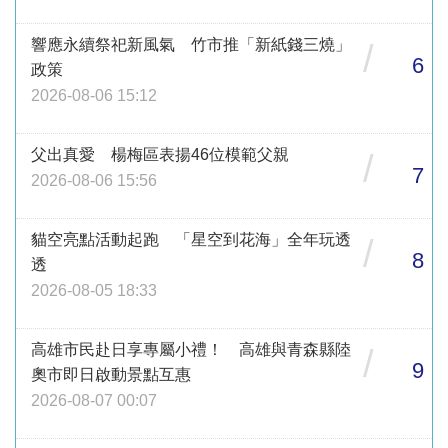
響應永續祭祀新風氣 竹市推「新紙錢三燒」
/
6
政策
2026-08-06 15:12
父出真愛 楊梅區表揚46位模範父親
/
7
2026-08-06 15:56
貓空亮點活動起跑 「星空到花海」全年玩透
/
8
透
2026-08-05 18:33
高雄市民赴日享專屬小禮！ 高雄與青森縣陸
/
9
奧市即日啟動景點互惠
2026-08-07 00:07