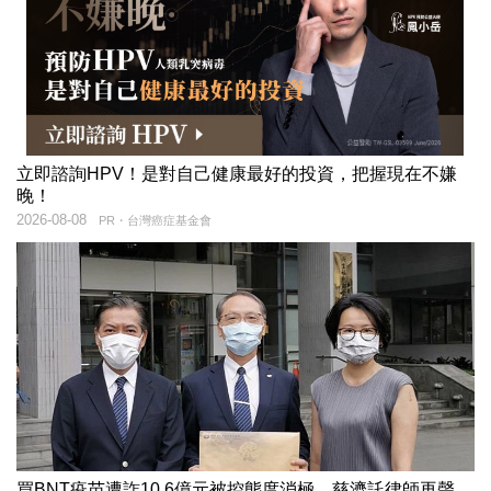
立即諮詢HPV！是對自己健康最好的投資，把握現在不嫌
晚！
2026-08-08
PR・台灣癌症基金會
買BNT疫苗遭詐10.6億元被控態度消極 慈濟託律師再聲