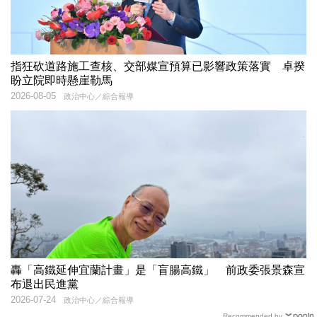
指狂砍道路施工查核、交部媒宣預算已影響政策落實 卓揆
盼立院即時懸崖勒馬
2026-08-05
政治中心／綜合報導
轟「高鐵延伸宜蘭計畫」是「盲腸高鐵」 前政委張景森宣
布退出民進黨
2026-07-24
政治中心／綜合報導
Recommended by