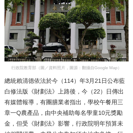
行政院教育部（圖／資料照片，圖源：翻攝自Google Map）
總統賴清德依法於今（114）年3月21日公布藍
白修法版《財劃法》上路後，今（22）日傳出
有媒體報導，有團膳業者指出，學校午餐用三
章一Q農產品，由中央補助每名學童10元獎勵
金，但受《財劃法》影響，行政院明年預算未