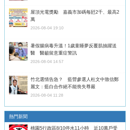
屋頂光電獎勵 嘉義市加碼每瓩2千、最高2
萬
2026-08-04 19:10
暑假腸病毒升溫！1歲童睡夢反覆肌抽躍送
醫 醫籲留意重症警訊
2026-08-04 14:57
竹北選情告急？ 藍營參選人杜文中致信鄭
麗文：藍白合作絕不能喪失尊嚴
2026-08-04 11:28
熱門新聞
桃園5行政區8/10停水11小時 近10萬戶受