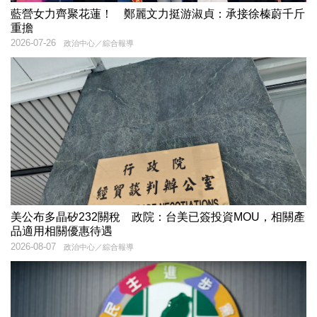
藍營女力齊聚花蓮！ 鄭麗文力挺游淑貞：承接徐榛蔚千斤
重擔
2026-07-26
政治中心／綜合報導
美公布多晶矽232關稅 政院：台美已簽投資MOU，相關產
品適用相關優惠待遇
2026-08-07
政治中心／綜合報導