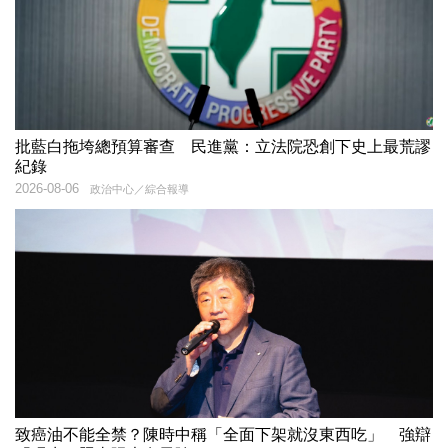
批藍白拖垮總預算審查 民進黨：立法院恐創下史上最荒謬
紀錄
2026-08-06
政治中心／綜合報導
致癌油不能全禁？陳時中稱「全面下架就沒東西吃」 強辯