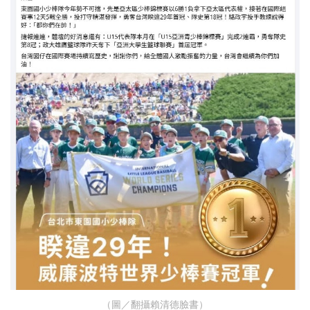
（圖／翻攝賴清德臉書）