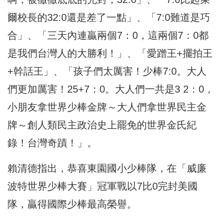
爾校長的32:0還是差了一點」、「7:0難道是巧
合」、「三天內連贏兩個7：0，這兩個7：0都
是我們台灣人的大勝利！」、「愛蹭王+擺拍王
+幹話王」、「孩子們太厲害！少棒7:0。大人
們更加厲害！25+7：0。大人們一共是3 2：0，
小朋友拿世界少棒金牌～大人們拿世界民主金
牌～創人類民主政治史上罷免的世界金氏紀
錄！台灣奇蹟！」。
賴清德指出，恭喜東園國小少棒隊，在「威廉
波特世界少棒大賽」冠軍戰以7比0完封美國
隊，贏得國際少棒最高榮譽。