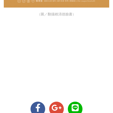
（圖／翻攝賴清德臉書）