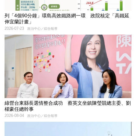
列「4個90分鐘」環島高效鐵路網一環 政院核定「高鐵延
伸宜蘭計畫」
2026-07-23
政治中心／綜合報導
綠營台東縣長選情整合成功 蔡英文坐鎮陳瑩競總主委、劉
櫂豪任總幹事
2026-08-04
政治中心／綜合報導