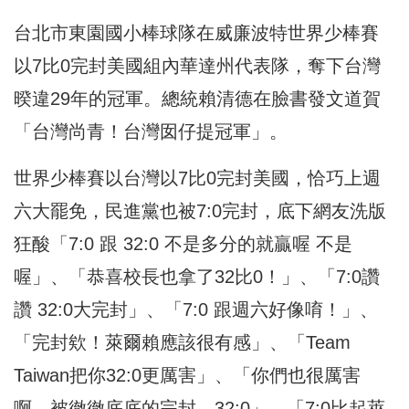
台北市東園國小棒球隊在威廉波特世界少棒賽
以7比0完封美國組內華達州代表隊，奪下台灣
暌違29年的冠軍。總統賴清德在臉書發文道賀
「台灣尚青！台灣囡仔提冠軍」。
世界少棒賽以台灣以7比0完封美國，恰巧上週
六大罷免，民進黨也被7:0完封，底下網友洗版
狂酸「7:0 跟 32:0 不是多分的就贏喔 不是
喔」、「恭喜校長也拿了32比0！」、「7:0讚
讚 32:0大完封」、「7:0 跟週六好像唷！」、
「完封欸！萊爾賴應該很有感」、「Team
Taiwan把你32:0更厲害」、「你們也很厲害
啊，被徹徹底底的完封，32:0」、「7:0比起萊