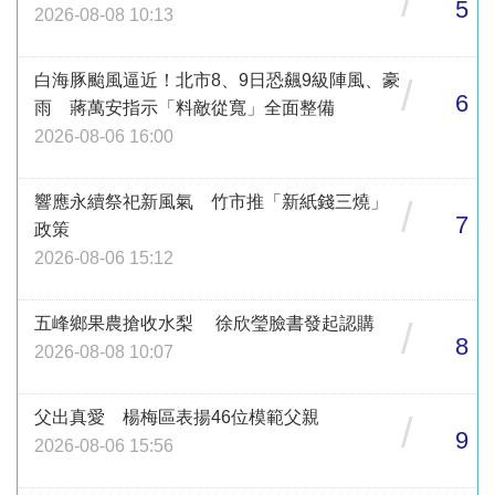
/
5
2026-08-08 10:13
白海豚颱風逼近！北市8、9日恐飆9級陣風、豪
/
6
雨 蔣萬安指示「料敵從寬」全面整備
2026-08-06 16:00
響應永續祭祀新風氣 竹市推「新紙錢三燒」
/
7
政策
2026-08-06 15:12
五峰鄉果農搶收水梨 徐欣瑩臉書發起認購
/
8
2026-08-08 10:07
父出真愛 楊梅區表揚46位模範父親
/
9
2026-08-06 15:56