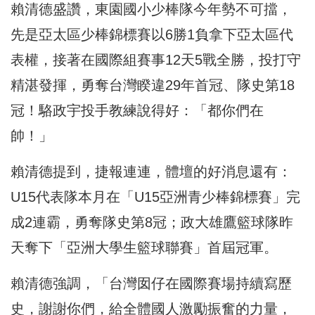
賴清德盛讚，東園國小少棒隊今年勢不可擋，
先是亞太區少棒錦標賽以6勝1負拿下亞太區代
表權，接著在國際組賽事12天5戰全勝，投打守
精湛發揮，勇奪台灣睽違29年首冠、隊史第18
冠！駱政宇投手教練說得好：「都你們在
帥！」
賴清德提到，捷報連連，體壇的好消息還有：
U15代表隊本月在「U15亞洲青少棒錦標賽」完
成2連霸，勇奪隊史第8冠；政大雄鷹籃球隊昨
天奪下「亞洲大學生籃球聯賽」首屆冠軍。
賴清德強調，「台灣囡仔在國際賽場持續寫歷
史，謝謝你們，給全體國人激勵振奮的力量，