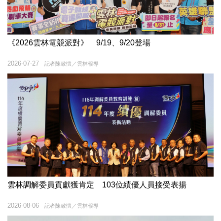
《2026雲林電競派對》 9/19、9/20登場
2026-07-27
記者陳致愷／雲林報導
雲林調解委員貢獻獲肯定 103位績優人員接受表揚
2026-08-06
記者陳致愷／雲林報導