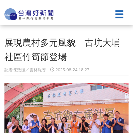
展現農村多元風貌 古坑大埔
社區竹筍節登場
記者陳致愷／雲林報導
2025-08-24 18:27