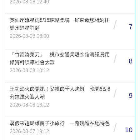
2026-08-08 12:40
英仙座流星雨8/15璀璨登場 屏東邀您相約佳
/
7
樂水追星許願
2026-08-08 06:00
「竹篙湊菜刀」 桃市交通局駁余信憲議員用
/
8
錯資料誤導社會大眾
2026-08-08 10:12
王功漁火節開跑！父親節千人烤蚵 晚間8點8
/
9
分鐘煙火迎人潮
2026-08-08 13:12
暑假來趟民雄親子小旅行 一路玩進在地特色
/
10
2026-08-07 19:12