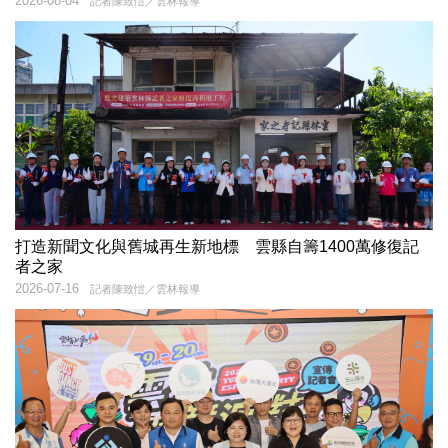
2026-08-04
記者陳致愷／雲林報導
打造新聞文化與舊城再生新地標 雲縣自籌1400萬修復記
者之家
2026-07-16
記者陳致愷／雲林報導