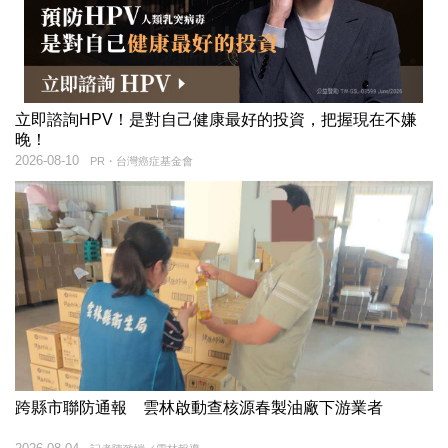
立即諮詢HPV！是對自己健康最好的投資，把握現在不嫌
晚！
2026-08-10
PR・台灣癌症基金會
跨縣市聯防通報 雲林啟動查核源春製油廠下游業者