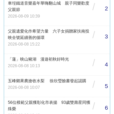
車埕鐵道音樂嘉年華嗨翻山城 親子同樂歡度
/
2
父親節
2026-08-09 10:39
父親遺愛化作希望力量 六子女捐贈家扶南投
/
3
映全號延續善的循環
2026-08-08 15:22
「蓮」映山豬湖 漫遊初秋好時光
/
4
2026-08-08 10:13
五峰鄉果農搶收水梨 徐欣瑩臉書發起認購
/
5
2026-08-08 10:07
56位模範父親獲彰化市表揚 93歲雙壽星同獲
/
6
殊榮