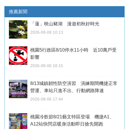
推薦新聞
「蓮」映山豬湖 漫遊初秋好時光
2026-08-08 10:13
桃園5行政區8/10停水11小時 近10萬戶受
影響
2026-08-06 18:15
8/13城鎮韌性防空演習 演練期間機捷正常
營運、車站只進不出、行動網路降速
2026-08-06 17:44
桃園冷飲節8/21藝文特區登場 機捷A1、
A12站快閃店暖身活動即日搶先開跑