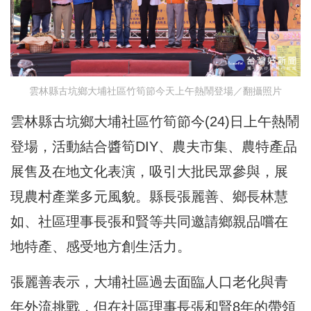
雲林縣古坑鄉大埔社區竹筍節今天上午熱鬧登場／翻攝照片
雲林縣古坑鄉大埔社區竹筍節今(24)日上午熱鬧
登場，活動結合醬筍DIY、農夫市集、農特產品
展售及在地文化表演，吸引大批民眾參與，展
現農村產業多元風貌。縣長張麗善、鄉長林慧
如、社區理事長張和賢等共同邀請鄉親品嚐在
地特產、感受地方創生活力。
張麗善表示，大埔社區過去面臨人口老化與青
年外流挑戰，但在社區理事長張和賢8年的帶領