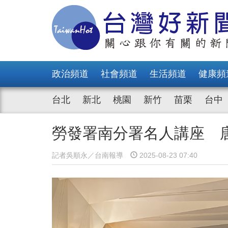
政治頻道
社會頻道
生活頻道
健康頻
台北
新北
桃園
新竹
苗栗
台中
勞發署南分署名人講座 
記者吳順永／台南報導
2025-08-23 07:40