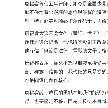
唐福睿曾任五年律師，如今是全國少見
歷不僅培養出嚴謹的思維與細膩的洞察
望，轉而赴美攻讀藝術創作碩士，主修
唐福睿大螢幕處女作《童話・世界》，
最佳新導演提名。他也將電影劇本改寫
他深信「無論是法律、電影或文學，核
唐福睿表示，從來不想說服觀眾接受某
言、種族、信仰的，我想做的只是提醒
也最關懷的創作核心。
唐福睿說，成長的重點在於我們能否持
得，也要堅定不移。因為，反抗本身就