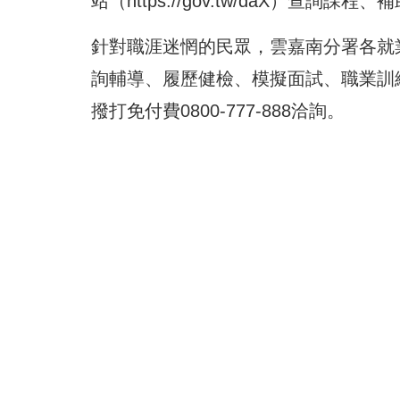
站（
https://gov.tw/daX
）查詢課程、補
針對職涯迷惘的民眾，雲嘉南分署各就
詢輔導、履歷健檢、模擬面試、職業訓
撥打免付費0800-777-888洽詢。