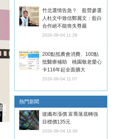
竹北選情告急？ 藍營參選
人杜文中致信鄭麗文：藍白
合作絕不能喪失尊嚴
2026-08-04 11:28
200點抵農會消費、100點
抵醫療補助 桃園敬老愛心
卡116年起全面擴大
2026-08-04 11:07
熱門新聞
玻纖布漲價 富喬落底轉強
目標價135元
2026-08-04 16:00