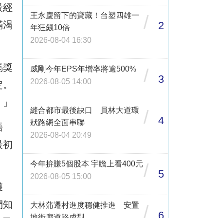
段經
王永慶留下的寶藏！台塑四雄一
/
滿渴
2
年狂飆10倍
2026-08-04 16:30
馬獎
威剛今年EPS年增率將逾500%
/
3
2026-08-05 14:00
定。
。」
縫合都市最後缺口 員林大道環
/
4
狀路網全面串聯
語
2026-08-04 20:49
最初
今年拚賺5個股本 宇瞻上看400元
/
5
2026-08-05 15:00
獲
們知
大林蒲遷村進度穩健推進 安置
/
6
地街廓道路成型