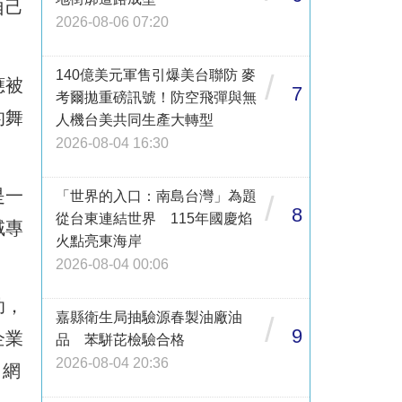
自己
2026-08-06 07:20
140億美元軍售引爆美台聯防 麥
/
應被
7
考爾拋重磅訊號！防空飛彈與無
的舞
人機台美共同生產大轉型
2026-08-04 16:30
是一
「世界的入口：南島台灣」為題
/
8
從台東連結世界 115年國慶焰
域專
火點亮東海岸
2026-08-04 00:06
助，
嘉縣衛生局抽驗源春製油廠油
/
9
企業
品 苯駢芘檢驗合格
2026-08-04 20:36
」網