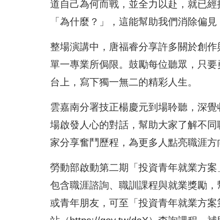
道自己為何而戰，並全力以赴，就已經
「為什麼？」，這能幫助我們消除偏見
整場演講中，唐福睿分享許多關於創作
單一專業所侷限。鼓勵每位聽眾，只要
台上，寫下獨一無二的精彩人生。
雲嘉南分署技正楊慶元到場聆聽，深覺
場啟發人心的對話，幫助大家了解不同
家分享奮鬥歷程，為更多人點亮職涯方
勞動部啟動第二期「投資青年就業方案
包含職涯諮詢、職訓課程與就業獎勵，
或青年朋友，可至「投資青年就業方案