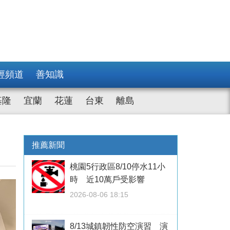
經頻道
善知識
基隆
宜蘭
花蓮
台東
離島
推薦新聞
桃園5行政區8/10停水11小
時 近10萬戶受影響
2026-08-06 18:15
8/13城鎮韌性防空演習 演