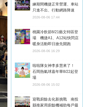
練期間機捷正常營運、車站
只進不出、行動網路降速
2026-08-06 17:44
桃園冷飲節8/21藝文特區登
場 機捷A1、A12站快閃店
暖身活動即日搶先開跑
2026-08-06 16:29
啦啦隊女神李多慧來了！
石岡熱氣球嘉年華8/22起登
場
2026-08-06 15:02
迎戰廚餘去化新挑戰 南投
縣推家用廚餘機補助每戶最