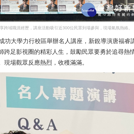
享跨域職涯經歷，講座活動吸引近300位民眾到場參與，現場氣氛熱絡。
在成功大學力行校區舉辦名人講座，新銳導演唐福睿
師跨足影視圈的精彩人生，鼓勵民眾要勇於追尋熱
。現場觀眾反應熱烈，收穫滿滿。