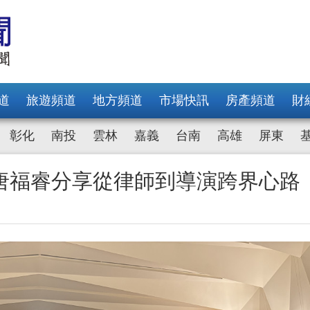
道
旅遊頻道
地方頻道
市場快訊
房產頻道
財
彰化
南投
雲林
嘉義
台南
高雄
屏東
唐福睿分享從律師到導演跨界心路