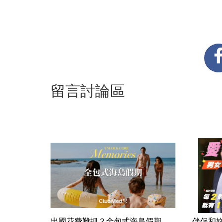
留言討論區
出國花費難抓？全包式海島假期，
伴侶和