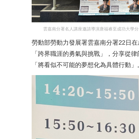
雲嘉南分署名人講座邀請導演唐福睿至成功大學分
勞動部勞動力發展署雲嘉南分署22日
「跨界職涯的勇氣與挑戰」，分享從律
「將看似不可能的夢想化為具體行動」